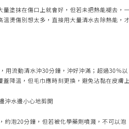
大量塗抹在傷口上就會好，但若未把熱能褪去，
高溫燙傷別想太多，直接用大量清水去除熱能，
下，用流動清水沖30分鐘，沖好沖滿；超過30％
覆蓋降溫，但毛巾應時刻更換，避免沾黏在皮膚
可邊沖水邊小心地剪開
中，約泡20分鐘，但若被化學藥劑噴濺，不可以泡