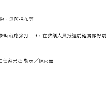
衣物、無菌棉布等
驟時就應撥打119，在救護人員抵達前確實做好
主任蔡光超 製表╱陳雨鑫