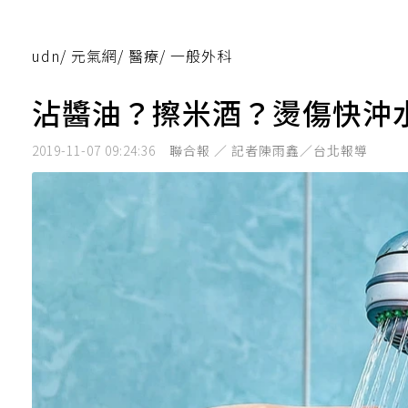
udn
/
元氣網
/
醫療
/
一般外科
沾醬油？擦米酒？燙傷快沖
2019-11-07 09:24:36
聯合報 ／ 記者陳雨鑫／台北報導