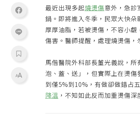
最近出現多起
燒燙傷
意外，急診
鍋。即將進入冬季，民眾大快朵
厚厚油脂，若被燙傷，不容小覷
傷害。醫師提醒，處理燒燙傷，
馬偕醫院外科部長董光義說，所
泡、蓋、送」，但實際上在燙傷
到僅5%到10%，有做卻做錯
降溫
，不知如此反而加重燙傷深