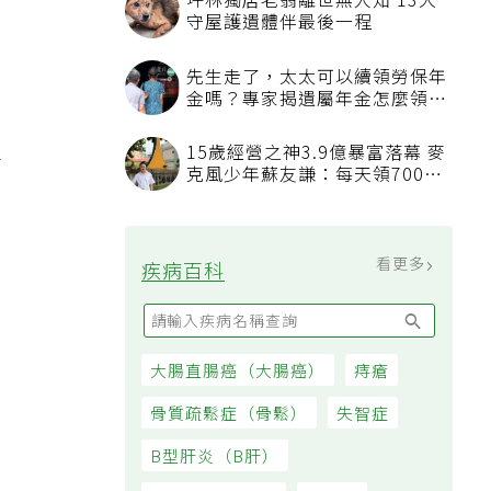
坪林獨居老翁離世無人知 13犬
守屋護遺體伴最後一程
先生走了，太太可以續領勞保年
金嗎？專家揭遺屬年金怎麼領，
看順位還要看資格
15歲經營之神3.9億暴富落幕 麥
前
克風少年蘇友謙：每天領700元
過日子
看更多
疾病百科
大腸直腸癌（大腸癌）
痔瘡
骨質疏鬆症（骨鬆）
失智症
B型肝炎（B肝）