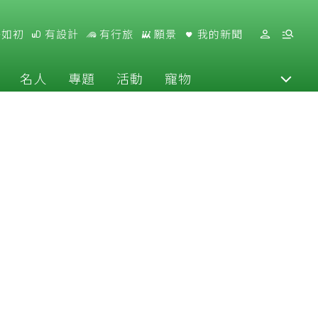
好如初
有設計
有行旅
願景
我的新聞
名人
專題
活動
寵物