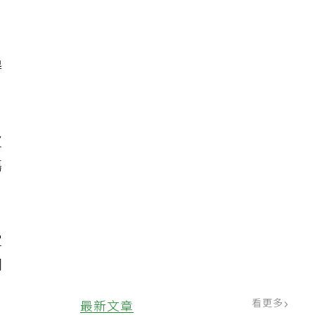
得
皮
傷
定
同
看更多
最新文章