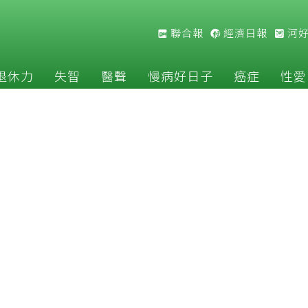
聯合報
經濟日報
河
退休力
失智
醫聲
慢病好日子
癌症
性愛