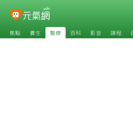
焦點
養生
醫療
百科
影音
課程