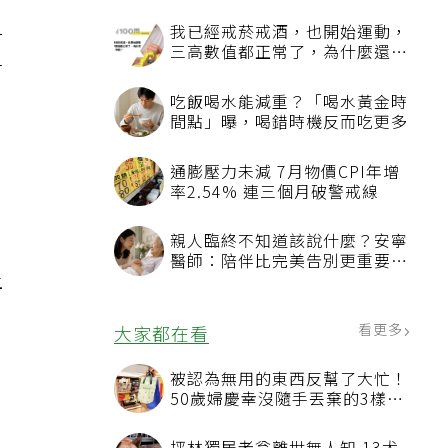
一
我已經戒菸戒酒，也開始運動，
三高數值都正常了，為什麼還不
才
能停藥？
吃飯喝水能減重？「喝水黃金時
間點」曝，喝錯時機反而吃更多
通膨壓力未減 7月物價CPI年增
率2.54% 連三個月破警戒線
親人臨終不知道該說什麼？安寧
以
醫師：陪伴比完美告別更重要，
上
4句話值得及早說出口
看更多
大家都在看
被認為無用的東西反幫了大忙！
50歲婦慶幸沒隨手丟棄的3樣物
品