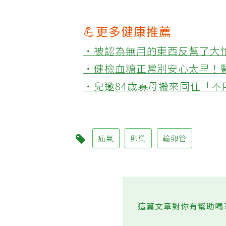
💪更多健康推薦
‧被認為無用的東西反幫了大
‧健檢血糖正常別安心太早！
‧兒邀84歲寡母搬來同住「
疝氣
卵巢
輸卵管
這篇文章對你有幫助嗎