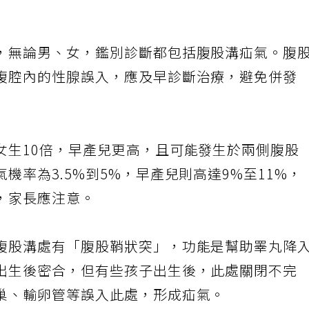
，無論男、女，鑑別診斷都包括腹股溝疝氣。腹
腹腔內的性腺誤入，應及早診斷治療，避免併發
女生10倍，早產兒更高，且可能發生於兩側腹股
機率為3.5%到5%，早產兒則高達9%至11%，
，家長應注意。
腹股溝處有「腹股鞘狀突」，功能是幫助睪丸降
出生後密合，但有些孩子出生後，此處關閉不完
巢、輸卵管等誤入此處，形成疝氣。