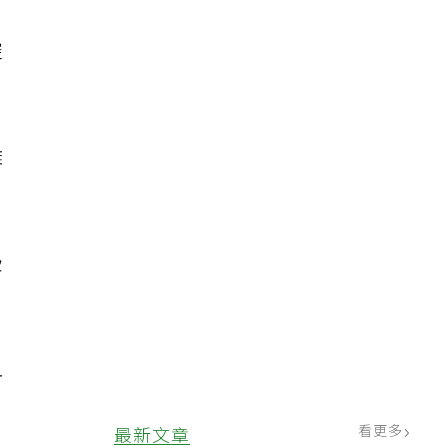
腔
難
嵌
血
看更多
最新文章