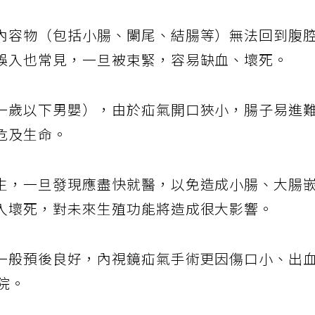
內容物（包括小腸、闌尾、結腸等）無法回到腹
誤入也常見，一旦被束緊，容易缺血、壞死。
一歲以下男嬰），由於疝氣開口狹小，腸子易進
危及生命。
生，一旦發現應盡快就醫，以免造成小腸、大腸
入壞死，對未來生殖功能將造成很大影響。
一般預後良好，內視鏡疝氣手術更因傷口小、出
院。