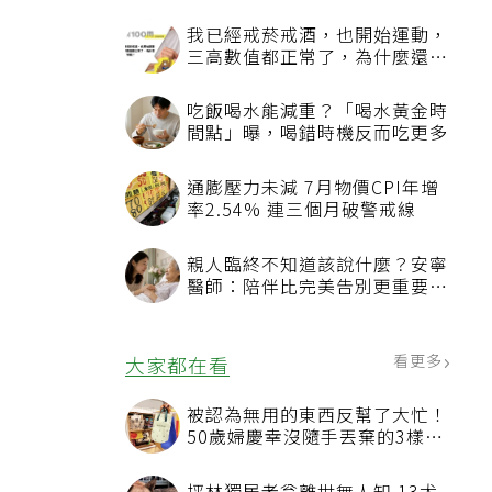
我已經戒菸戒酒，也開始運動，
三高數值都正常了，為什麼還不
能停藥？
吃飯喝水能減重？「喝水黃金時
間點」曝，喝錯時機反而吃更多
通膨壓力未減 7月物價CPI年增
率2.54% 連三個月破警戒線
親人臨終不知道該說什麼？安寧
醫師：陪伴比完美告別更重要，
4句話值得及早說出口
看更多
大家都在看
被認為無用的東西反幫了大忙！
50歲婦慶幸沒隨手丟棄的3樣物
品