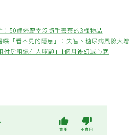
忙！50歲婦慶幸沒隨手丟棄的3樣物品
醫曝「看不見的隱患」：失智、糖尿病風險大增
不用付房租還有人照顧」1個月後幻滅心寒
?
實用
不實用