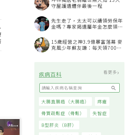
坪林獨居老翁離世無人知 13犬
守屋護遺體伴最後一程
先生走了，太太可以續領勞保年
金嗎？專家揭遺屬年金怎麼領，
看順位還要看資格
療
害
15歲經營之神3.9億暴富落幕 麥
克風少年蘇友謙：每天領700元
過日子
看更多
疾病百科
大腸直腸癌（大腸癌）
痔瘡
骨質疏鬆症（骨鬆）
失智症
B型肝炎（B肝）