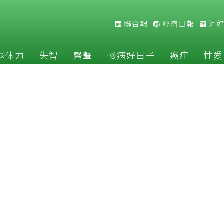
聯合報
經濟日報
河
退休力
失智
醫聲
慢病好日子
癌症
性愛