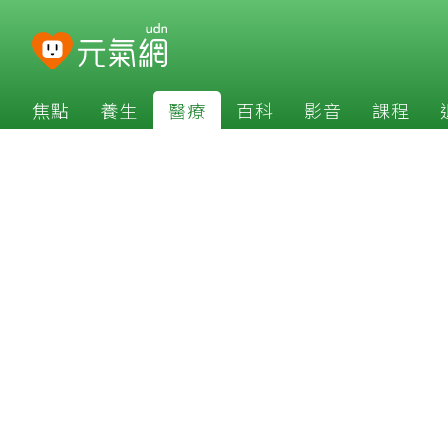
焦點
養生
醫療
百科
影音
課程