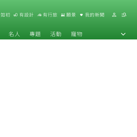
好如初
有設計
有行旅
願景
我的新聞
名人
專題
活動
寵物