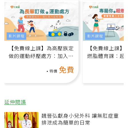
影片課程
影片課程
【免費線上課】為高壓族定
【免費線上課】
做的運動紓壓處方：加入行
燃脂體育課：超
動、增肌、互動元素，0基
氧」高壓族在家
免費
礎也能做！
負擔
特價
延伸閱讀
魏晉弘獻身小兒外科 讓無肛症童
排泄成為簡單的日常