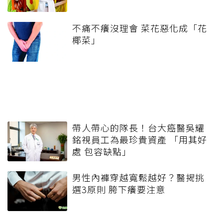
不痛不癢沒理會 菜花惡化成「花
椰菜」
帶人帶心的隊長！台大癌醫吳耀
銘視員工為最珍貴資產 「用其好
處 包容缺點」
男性內褲穿越寬鬆越好？醫揭挑
選3原則 胯下癢要注意