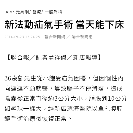
udn
/
元氣網
/
醫療
/
一般外科
新法動疝氣手術 當天能下床
聯合新聞網 ／ 聯合新聞網
2014-09-23 12:24:25
【聯合報╱記者孟祥傑／新店報導】
36歲劉先生從小飽受疝氣困擾，但因個性內
向遲遲不願就醫，導致腸子不停滑落，造成
陰囊從正常直徑約3公分大小，腫脹到10公分
如壘球一樣大，經新店慈濟醫院以單孔腹腔
鏡手術治療後恢復正常。