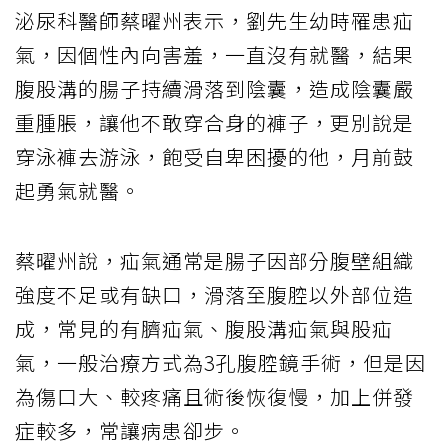
泌尿科醫師蔡曜州表示，劉先生幼時罹患疝
氣，因個性內向害羞，一直沒有就醫，結果
腹股溝的腸子持續滑落到陰囊，造成陰囊嚴
重腫脹，讓他不敢穿合身的褲子，更別說是
穿泳褲去游泳，飽受自卑困擾的他，月前鼓
起勇氣就醫。
蔡曜州說，疝氣通常是腸子因部分腹壁組織
強度不足或有缺口，滑落至腹腔以外部位造
成，常見的有臍疝氣、腹股溝疝氣與股疝
氣，一般治療方式為3孔腹腔鏡手術，但是因
為傷口大、較疼痛且術後恢復慢，加上併發
症較多，常讓病患卻步。