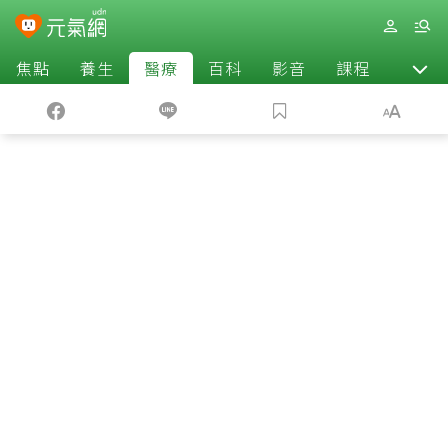
焦點
養生
醫療
百科
影音
課程
退休