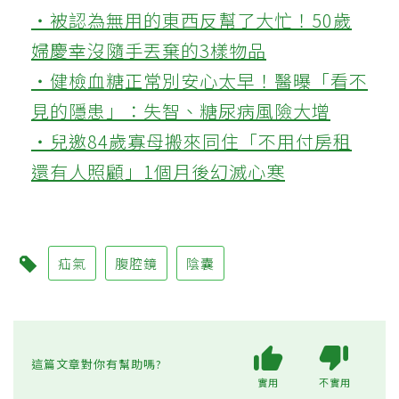
‧被認為無用的東西反幫了大忙！50歲
婦慶幸沒隨手丟棄的3樣物品
‧健檢血糖正常別安心太早！醫曝「看不
見的隱患」：失智、糖尿病風險大增
‧兒邀84歲寡母搬來同住「不用付房租
還有人照顧」1個月後幻滅心寒
疝氣
腹腔鏡
陰囊
這篇文章對你有幫助嗎?
實用
不實用