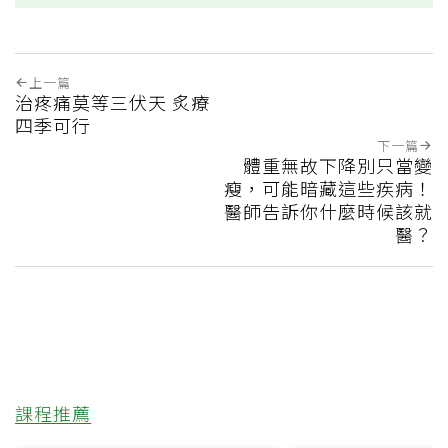
上一篇
治疼痛莫等三伏天 炙療
四季可行
下一篇
體重無故下降別只當變
瘦，可能暗藏這些疾病！
醫師告訴你什麼時候該就
醫？
課程推薦