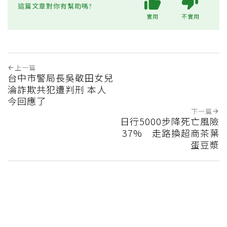
這篇文章對你有幫助嗎?
實用
不實用
上一篇
台中市警局長吳敬田女兒
淪詐欺共犯遭判刑 本人
今回應了
下一篇
日行5000步降死亡風險
37% 走路換超商茶葉
蛋豆漿