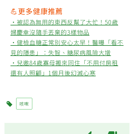
💪更多健康推薦
‧被認為無用的東西反幫了大忙！50歲
婦慶幸沒隨手丟棄的3樣物品
‧健檢血糖正常別安心太早！醫曝「看不
見的隱患」：失智、糖尿病風險大增
‧兒邀84歲寡母搬來同住「不用付房租
還有人照顧」1個月後幻滅心寒
咳嗽