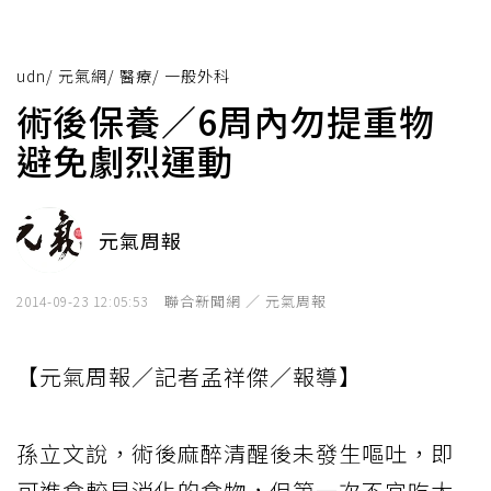
udn
/
元氣網
/
醫療
/
一般外科
術後保養／6周內勿提重物
避免劇烈運動
元氣周報
聯合新聞網 ／ 元氣周報
2014-09-23 12:05:53
【元氣周報／記者孟祥傑／報導】
孫立文說，術後麻醉清醒後未發生嘔吐，即
可進食較易消化的食物，但第一次不宜吃太