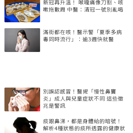
新冠再升溫！ 喉嚨痛像刀割、咳
嗽拖數周 中醫：清冠一號別亂喝
滿街都在咳！醫示警「夏季多病
毒同時流行」：逾3週快就醫
別誤認感冒！醫揭「慢性鼻竇
炎」成人與兒童症狀不同 這些徵
兆是警訊
痰跟鼻涕，都是身體給的暗號！
解析4種狀態的痰所透露的健康狀