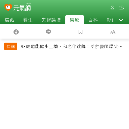
焦點
養生
失智論壇
醫療
百科
影音
93歲還能健步上樓、和老伴跳舞！哈佛醫師曝父親
快訊
長壽秘訣：沒吃保健品也不追養生潮