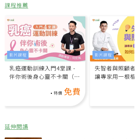
課程推薦
影片課程
影片課程
乳癌運動訓練入門4堂課 -
失智者與照顧者
伴你術後身心靈不卡關（線
讓專家用一根棍
上影音課）
何逆轉退化大腦
免費
課）
特價
延伸閱讀