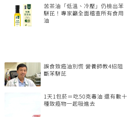
苦茶油「低溫、冷壓」仍檢出苯
駢芘！專家籲全面稽查所有食用
油
誤食致癌油別慌 營養師教4招阻
斷苯駢芘
1天1包菸＝吃50克毒油 還有數十
種致癌物一起吸進去