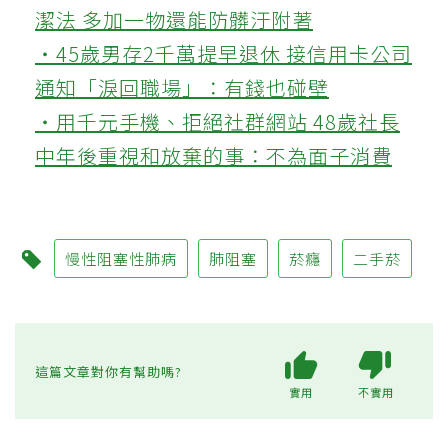
潔法 多加一物還能防髒汙附著
‧45歲男存2千萬提早退休 接信用卡公司
通知「淚回職場」：有錢也碰壁
‧用千元手機、拒絕社群網站 48歲社長
中年後重視和放棄的事：不為面子消費
慢性阻塞性肺病
肺阻塞
菸癮
二手菸
這篇文章對你有幫助嗎?
實用
不實用