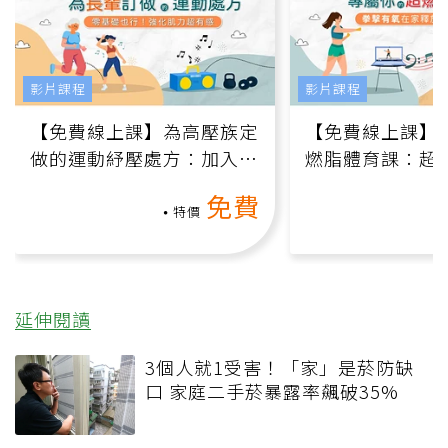
影片課程
影片課程
【免費線上課】為高壓族定
【免費線上課】
做的運動紓壓處方：加入行
燃脂體育課：超
動、增肌、互動元素，0基
氧」高壓族在家
免費
礎也能做！
負擔
特價
延伸閱讀
3個人就1受害！「家」是菸防缺
口 家庭二手菸暴露率飆破35%