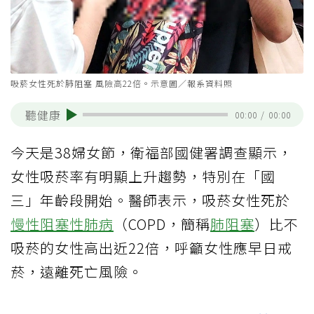
吸菸女性死於肺阻塞 風險高22倍。示意圖／報系資料照
聽健康
00:00
/
00:00
今天是38婦女節，衛福部國健署調查顯示，
女性吸菸率有明顯上升趨勢，特別在「國
三」年齡段開始。醫師表示，吸菸女性死於
慢性阻塞性肺病
（COPD，簡稱
肺阻塞
）比不
吸菸的女性高出近22倍，呼籲女性應早日戒
菸，遠離死亡風險。