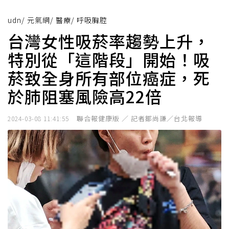
udn
/
元氣網
/
醫療
/
呼吸胸腔
台灣女性吸菸率趨勢上升，
特別從「這階段」開始！吸
菸致全身所有部位癌症，死
於肺阻塞風險高22倍
聯合報健康版 ／ 記者鄒尚謙／台北報導
2024-03-08 11:41:55