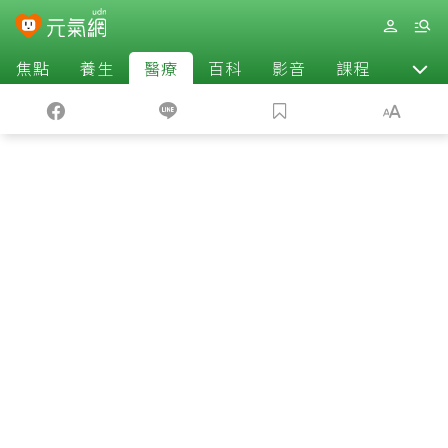
焦點
養生
醫療
百科
影音
課程
退休