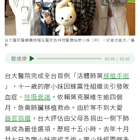
台大醫院醫療團隊贈送醫院吉祥物醫寶給廖小妹（中）。記者沈能元／攝
影
聽健康
00:00
/
00:00
台大醫院完成全台首例「活體肺葉
移植手術
」，十一歲的廖小妹因蜂窩性組織炎引發敗
血症、
呼吸衰竭
，依賴葉克膜維生逾四個
月，急需肺臟移植救命。由於等不到大愛
器官捐贈
，台大評估由父母各捐出一側下肺
葉成為最佳選項，歷經十五小時，去年十月
廿七日為廖小妹完成手術。廖小妹經兩個多