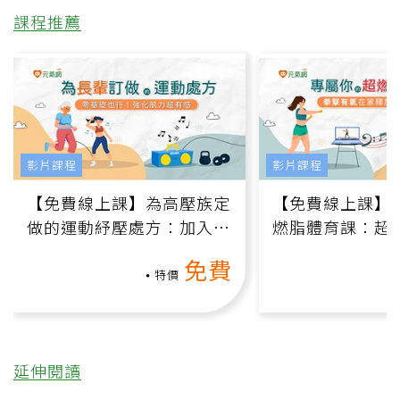
課程推薦
影片課程
影片課程
【免費線上課】為高壓族定
【免費線上課】
做的運動紓壓處方：加入行
燃脂體育課：超
動、增肌、互動元素，0基
氧」高壓族在家
免費
礎也能做！
負擔
特價
延伸閱讀