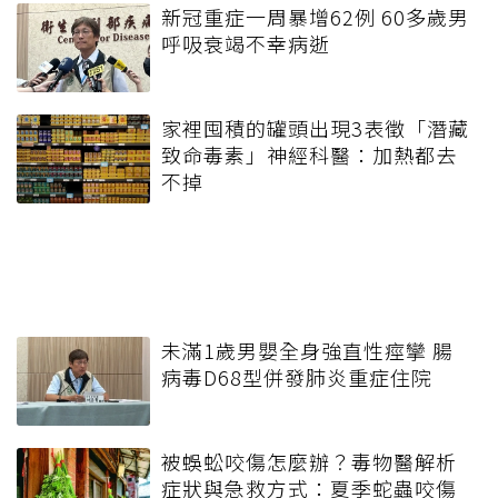
新冠重症一周暴增62例 60多歲男
呼吸衰竭不幸病逝
家裡囤積的罐頭出現3表徵「潛藏
致命毒素」神經科醫：加熱都去
不掉
未滿1歲男嬰全身強直性痙攣 腸
病毒D68型併發肺炎重症住院
被蜈蚣咬傷怎麼辦？毒物醫解析
症狀與急救方式：夏季蛇蟲咬傷