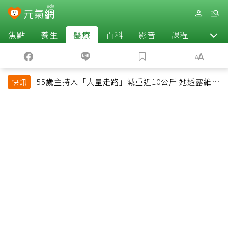
焦點
養生
醫療
百科
影音
課程
退休
55歲主持人「大量走路」減重近10公斤 她透露維持
快訊
十多年習慣心法