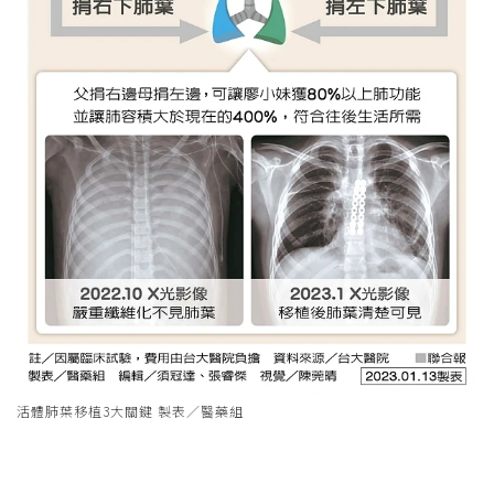
活體肺葉移植3大關鍵 製表／醫藥組