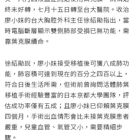
終未好轉，七月十五日轉至台大醫院。收治
廖小妹的台大胸腔外科主任徐紹勛指出，當
時電腦斷層顯示雙側肺部受損已無功能，需
靠葉克膜續命。
徐紹勛說，廖小妹接受移植後可獲八成肺功
能，肺容積可達到現在的百分之四百以上，
符合日後生活所需，但術前曾詢問活體肺葉
移植手術經驗豐富的日本京都大學團隊，評
估成功率僅有五成；且廖小妹已仰賴葉克膜
四個月，手術出血情形會比未接葉克膜患者
嚴重，兒童血管、氣管又小，需要精細步
驟。