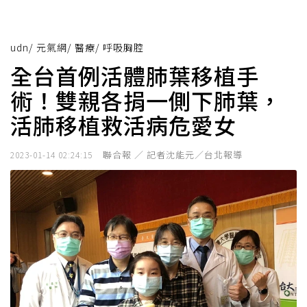
udn
/
元氣網
/
醫療
/
呼吸胸腔
全台首例活體肺葉移植手
術！雙親各捐一側下肺葉，
活肺移植救活病危愛女
聯合報 ／ 記者沈能元／台北報導
2023-01-14 02:24:15