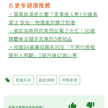
💪更多健康推薦
‧電風扇滿是灰塵？家事達人教1分鐘清
潔法 多加一物還能防髒汙附著
‧被認為無用的東西反幫了大忙！50歲
婦慶幸沒隨手丟棄的3樣物品
‧兒邀84歲寡母搬來同住「不用付房租
還有人照顧」1個月後幻滅心寒
移植手術
器官捐贈
呼吸衰竭
這篇文章對你有幫助嗎?