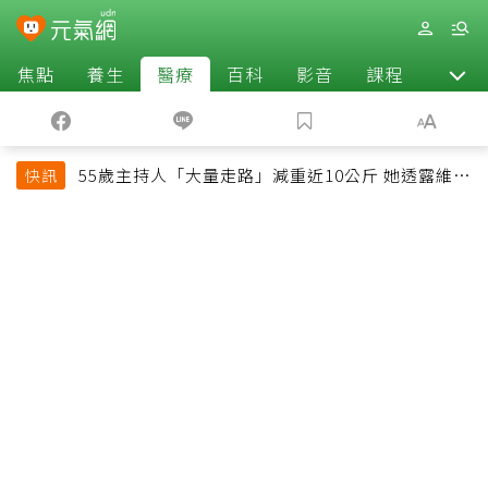
焦點
養生
醫療
百科
影音
課程
退休
55歲主持人「大量走路」減重近10公斤 她透露維持
快訊
十多年習慣心法