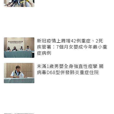
新冠疫情上周增42例重症、2死
疾管署：7個月女嬰成今年最小重
症病例
未滿1歲男嬰全身強直性痙攣 腸
病毒D68型併發肺炎重症住院