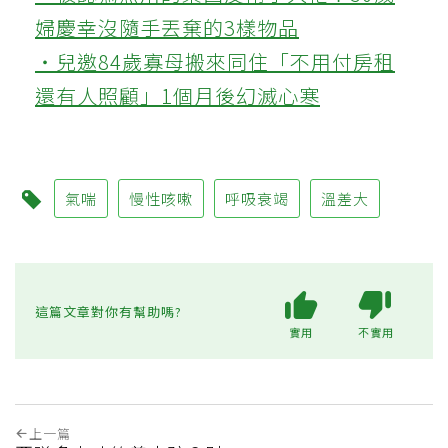
婦慶幸沒隨手丟棄的3樣物品
‧兒邀84歲寡母搬來同住「不用付房租
還有人照顧」1個月後幻滅心寒
氣喘
慢性咳嗽
呼吸衰竭
溫差大
這篇文章對你有幫助嗎?
實用
不實用
上一篇