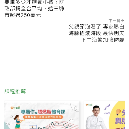
要賺多少才夠養小孩？財
政部揭全台平均、這三縣
市超過250萬元
下一篇
父親節泡湯了 專家曝白
海豚搖滾時段 最快明天
下午海警加強防颱
課程推薦