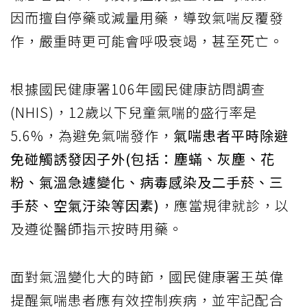
因而擅自停藥或減量用藥，導致氣喘反覆發
作，嚴重時更可能會呼吸衰竭，甚至死亡。
根據國民健康署106年國民健康訪問調查
(NHIS)，12歲以下兒童氣喘的盛行率是
5.6%，為避免氣喘發作，
氣喘患者平時除避
免碰觸誘發因子外(包括：塵蟎、灰塵、花
粉、氣溫急遽變化、病毒感染及二手菸、三
手菸、空氣汙染等因素)
，應當規律就診，以
及遵從醫師指示按時用藥。
面對氣溫變化大的時節，國民健康署王英偉
提醒氣喘患者應有效控制疾病，並牢記配合