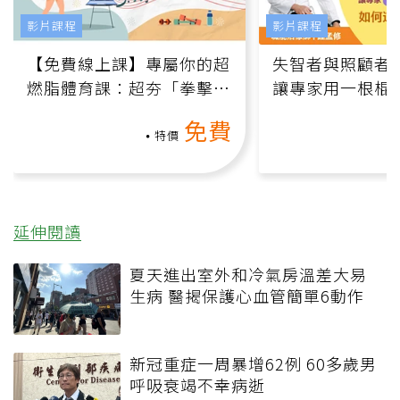
影片課程
影片課程
【免費線上課】專屬你的超
失智者與照顧者
燃脂體育課：超夯「拳擊有
讓專家用一根棍
氧」高壓族在家釋放壓力無
何逆轉退化大腦
免費
負擔
課）
特價
延伸閱讀
夏天進出室外和冷氣房溫差大易
生病 醫揭保護心血管簡單6動作
新冠重症一周暴增62例 60多歲男
呼吸衰竭不幸病逝