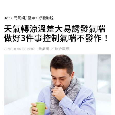
udn
/
元氣網
/
醫療
/
呼吸胸腔
天氣轉涼溫差大易誘發氣喘
做好3件事控制氣喘不發作！
元氣網 ／ 綜合報導
2020-10-06 19:15:00