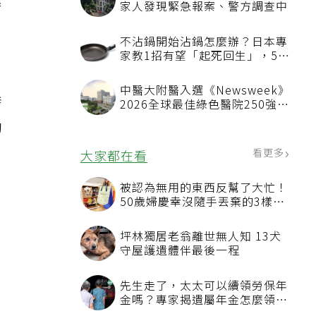
暴
家人發現緊急報案、警方調查中
不沾鍋開始沾鍋怎麼辦？日本專
家教1招有望「起死回生」，5情
況該換新
中醫大附醫入選《Newsweek》
發
2026全球最佳綠色醫院250強
首屆評選即入榜 全台僅兩院獲
動
選 四葉績效指標居台灣最佳
看更多
大家都在看
被認為無用的東西反幫了大忙！
健
50歲婦慶幸沒隨手丟棄的3樣物
品
坪林獨居老翁離世無人知 13犬
守屋護遺體伴最後一程
先生走了，太太可以續領勞保年
金嗎？專家揭遺屬年金怎麼領，