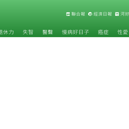
聯合報
經濟日報
河
退休力
失智
醫聲
慢病好日子
癌症
性愛