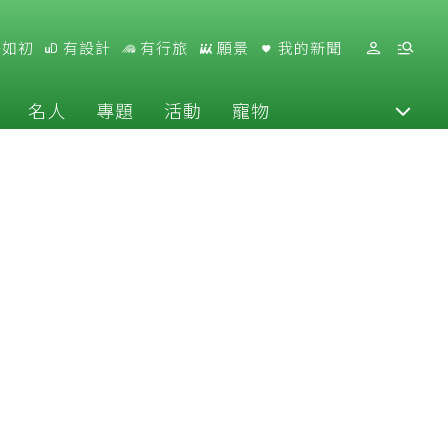
好如初
有設計
有行旅
願景
我的新聞
名人
專題
活動
寵物