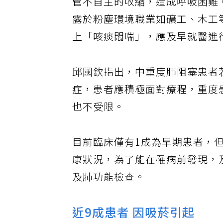
管不自主的收縮，造成呼吸困難
露於粉塵環境職業如礦工、木工
上「咳痰悶喘」，應及早就醫進
邱國欽指出，中重度肺阻塞患者
症，患者應積極面對療程，重度
也不受限。
目前臨床僅有1成為早期患者，
康狀況，為了能在罹病前發現，
及肺功能檢查。
近9成患者 因吸菸引起