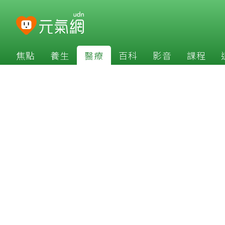
焦點
養生
醫療
百科
影音
課程