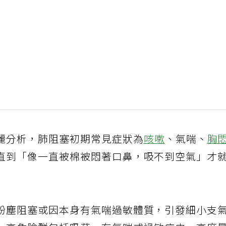
麗分析，肺阻塞初期常見症狀為
咳嗽
、氣喘、
胸
直到「像一直被棉被悶著口鼻，吸不到空氣」才
粉塵阻塞或因本身有氣喘過敏體質，引發細小支