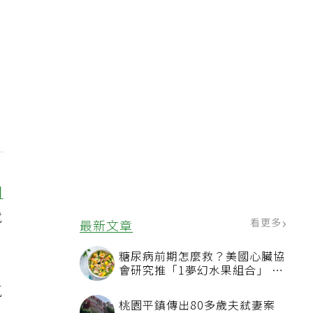
悶
就
看更多
最新文章
糖尿病前期怎麼救？美國心臟協
會研究推「1夢幻水果組合」 酪
梨加它改善血管功能
氣
桃園平鎮傳出80多歲夫弒妻案