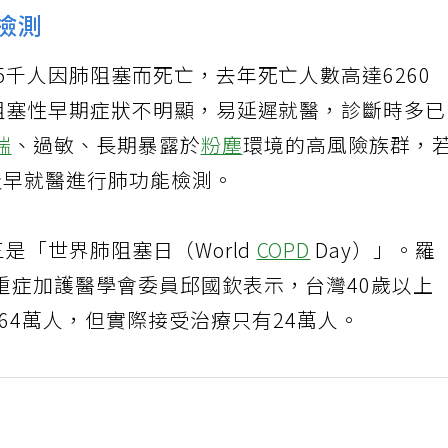
檢測
5千人因肺阻塞而死亡，去年死亡人數高達6260
肺阻塞性早期症狀不明顯，易延遲就醫，診斷時多
喘
、過敏、長期暴露於
粉塵
環境的高風險族群，
及早就醫進行肺功能檢測。
是「世界肺阻塞日（World
COPD
Day）」。羅
重症加護醫學會委員邱國欽表示，台灣40歲以上
約64萬人，但實際接受治療只有24萬人。