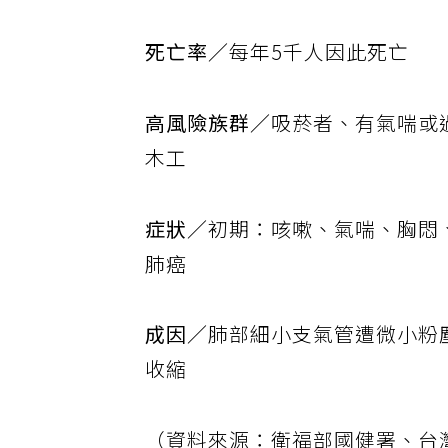
死亡率／
每年5千人因此死亡
高風險族群／
吸菸者、有氣喘或
木工
症狀／
初期：咳嗽、氣喘、胸悶
肺癌
成因／
肺部細小支氣管遭微小粉
收縮