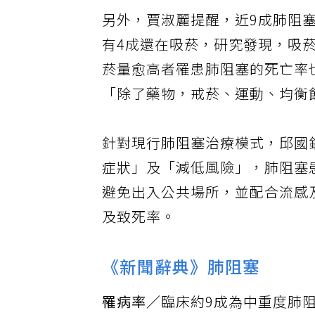
另外，賈淑麗提醒，近9成肺阻
有4成還在吸菸，研究發現，吸菸
菸量愈高者罹患肺阻塞的死亡率
「除了藥物，戒菸、運動、均衡
針對現行肺阻塞治療模式，邱國
症狀」及「減低風險」，肺阻塞
避免出入公共場所，並配合流感
及致死率。
《新聞辭典》肺阻塞
罹病率／
臨床約9成為中重度肺阻