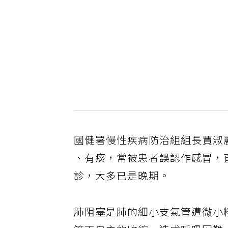
國健署慢性疾病防治組組長賈淑
、有痰，常被患者誤認作感冒，
診，大多已是晚期。
肺阻塞是肺的細小支氣管遭微小