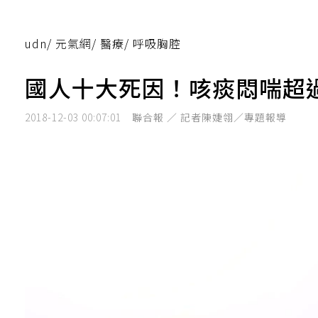
udn
/
元氣網
/
醫療
/
呼吸胸腔
國人十大死因！咳痰悶喘超過
2018-12-03 00:07:01
聯合報 ／ 記者陳婕翎／專題報導