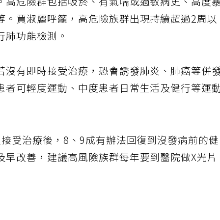
。高危險群包括吸菸、有氣喘或過敏病史、高度
等。賈淑麗呼籲，高危險族群出現持續超過2周以
行肺功能檢測。
若沒有即時接受治療，恐會誘發肺炎、肺癌等併
患者可輕度運動、中度患者日常生活及健行等運
但接受治療後，8、9成有辦法回復到沒發病前的
及早改善，建議高風險族群每年要到醫院做X光片