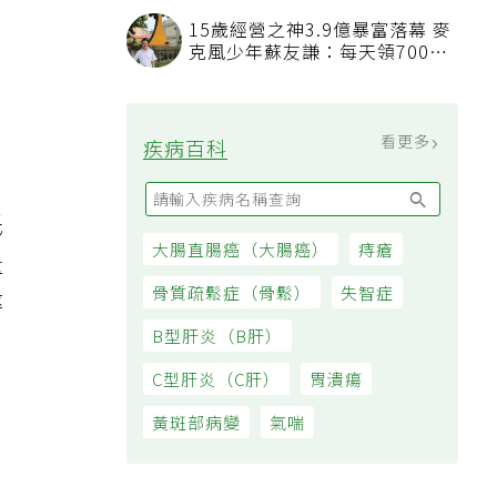
看順位還要看資格
15歲經營之神3.9億暴富落幕 麥
克風少年蘇友謙：每天領700元
日
過日子
。
看更多
疾病百科
低
大腸直腸癌（大腸癌）
痔瘡
量
骨質疏鬆症（骨鬆）
失智症
率
B型肝炎（B肝）
C型肝炎（C肝）
胃潰瘍
黃斑部病變
氣喘