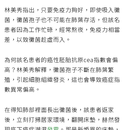
林美秀指出，只要免疫力夠好，即使吸入黴
菌，黴菌孢子也不可能在肺葉存活，但該名
患者因為工作忙碌，經常熬夜，免疫力相當
差，以致黴菌趁虛而入。
為何該名患者的癌性胚胎抗原cea指數會偏
高？林美秀解釋，黴菌孢子不斷在肺葉繁
殖，引起細胞組織發炎，這也會導致癌症指
數異常偏高。
在得知肺部裡面長出黴菌後，該患者返家
後，立刻打掃居家環境，翻開床墊，赫然發
現底下癌症潮濕
發霉
。那是新婚買的床墊，