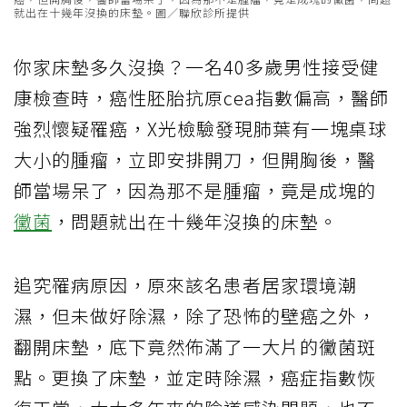
就出在十幾年沒換的床墊。圖／聯欣診所提供
你家床墊多久沒換？一名40多歲男性接受健
康檢查時，癌性胚胎抗原cea指數偏高，醫師
強烈懷疑罹癌，X光檢驗發現肺葉有一塊桌球
大小的腫瘤，立即安排開刀，但開胸後，醫
師當場呆了，因為那不是腫瘤，竟是成塊的
黴菌
，問題就出在十幾年沒換的床墊。
追究罹病原因，原來該名患者居家環境潮
濕，但未做好除濕，除了恐怖的壁癌之外，
翻開床墊，底下竟然佈滿了一大片的黴菌斑
點。更換了床墊，並定時除濕，癌症指數恢