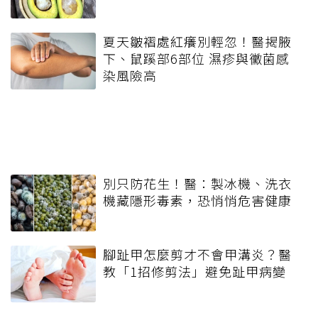
夏天皺褶處紅癢別輕忽！醫揭腋
下、鼠蹊部6部位 濕疹與黴菌感
染風險高
別只防花生！醫：製冰機、洗衣
機藏隱形毒素，恐悄悄危害健康
腳趾甲怎麼剪才不會甲溝炎？醫
教「1招修剪法」避免趾甲病變