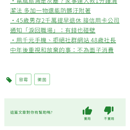
‧電風扇滿是灰塵？家事達人教1分鐘清
潔法 多加一物還能防髒汙附著
‧45歲男存2千萬提早退休 接信用卡公司
通知「淚回職場」：有錢也碰壁
‧用千元手機、拒絕社群網站 48歲社長
中年後重視和放棄的事：不為面子消費
發霉
黴菌
這篇文章對你有幫助嗎?
實用
不實用