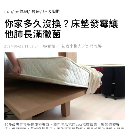
udn
/
元氣網
/
醫療
/
呼吸胸腔
你家多久沒換？床墊發霉讓
他肺長滿黴菌
聯合報 ／ 記者李樹人╱即時報導
2017-06-21 11:51:24
40多歲男性接受健康檢查時，癌性胚胎抗原cea指數偏高，醫師懷疑罹
癌，但開胸後，醫師當場呆了，因為那不是腫瘤，竟是成塊的黴菌，問題