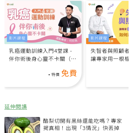
影片課程
影片課程
乳癌運動訓練入門4堂課 -
失智者與照顧者
伴你術後身心靈不卡關（線
讓專家用一根棍
上影音課）
何逆轉退化大腦
免費
課）
特價
延伸閱讀
酪梨切開有黑絲還能吃嗎？專家
揭真相！出現「3情況」快丟掉