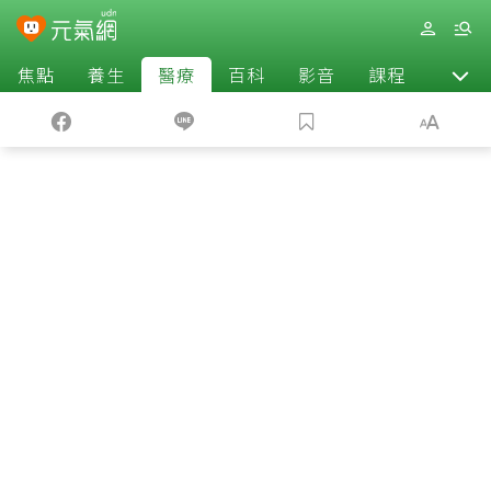
焦點
養生
醫療
百科
影音
課程
退休