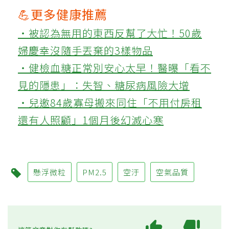
💪更多健康推薦
‧被認為無用的東西反幫了大忙！50歲
婦慶幸沒隨手丟棄的3樣物品
‧健檢血糖正常別安心太早！醫曝「看不
見的隱患」：失智、糖尿病風險大增
‧兒邀84歲寡母搬來同住「不用付房租
還有人照顧」1個月後幻滅心寒
懸浮微粒
PM2.5
空汙
空氣品質