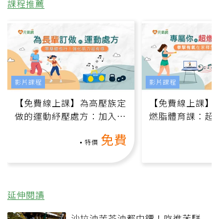
課程推薦
影片課程
影片課程
【免費線上課】為高壓族定
【免費線上課】
做的運動紓壓處方：加入行
燃脂體育課：超
動、增肌、互動元素，0基
氧」高壓族在家
免費
礎也能做！
負擔
特價
延伸閱讀
沙拉油苦茶油都中鏢！吃進苯駢