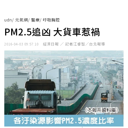
udn
/
元氣網
/
醫療
/
呼吸胸腔
PM2.5追凶 大貨車惹禍
經濟日報 ／ 記者江睿智／台北報導
2016-04-03 09:57:10