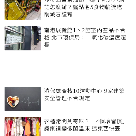
芘怎麼辦？醫點名5食物輪流吃
助減毒護腎
南港展覽館1、2館室內空品不合
格 北市環保局：二氧化碳濃度超
標
消保處查核10運動中心 9家建築
安全管理不合規定
衣櫃常聞到霉味？「4個壞習慣」
讓家裡變黴菌溫床 這東西快丟