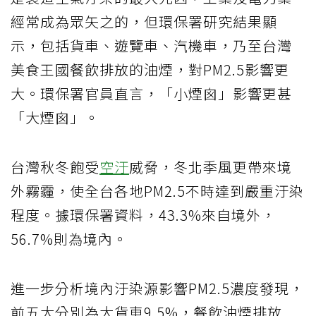
經常成為眾矢之的，但環保署研究結果顯
示，包括貨車、遊覽車、汽機車，乃至台灣
美食王國餐飲排放的油煙，對PM2.5影響更
大。環保署官員直言，「小煙囪」影響更甚
「大煙囪」。
台灣秋冬飽受
空汙
威脅，冬北季風更帶來境
外霧霾，使全台各地PM2.5不時達到嚴重汙染
程度。據環保署資料，43.3%來自境外，
56.7%則為境內。
進一步分析境內汙染源影響PM2.5濃度發現，
前五大分別為大貨車9.5%，餐飲油煙排放