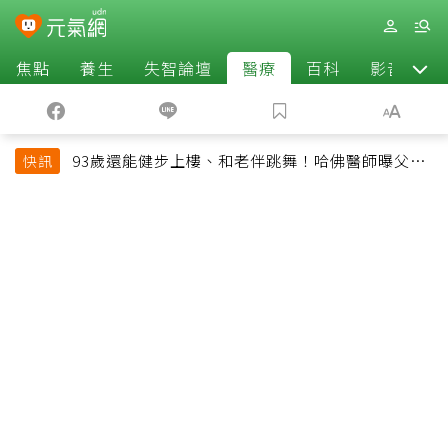
焦點
養生
失智論壇
醫療
百科
影音
93歲還能健步上樓、和老伴跳舞！哈佛醫師曝父親
快訊
長壽秘訣：沒吃保健品也不追養生潮