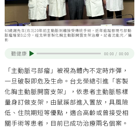
63歲謝先生(右3)20年前主動脈剝離接受傳統手術，近年追蹤發現弓部動
脈瘤增至8公分，經北榮客製化胸主動脈開窗支架治療。記者沈能元／攝
影
聽健康
00:00
/
00:00
「主動脈弓部瘤」被視為體內不定時炸彈，
一旦破裂即危及生命。台北榮總引進「客製
化胸主動脈開窗支架」，依患者主動脈態樣
量身訂做支架，由鼠蹊部進入置放，具風險
低、住院期短等優點，適合高齡或曾接受相
關手術等患者，目前已成功治療兩名個案。