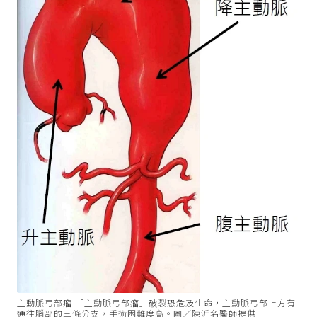
主動脈弓部瘤 「主動脈弓部瘤」破裂恐危及生命，主動脈弓部上方有
通往腦部的三條分支，手術困難度高。圖／陳沂名醫師提供