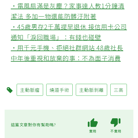
‧電風扇滿是灰塵？家事達人教1分鐘清
潔法 多加一物還能防髒汙附著
‧45歲男存2千萬提早退休 接信用卡公司
通知「淚回職場」：有錢也碰壁
‧用千元手機、拒絕社群網站 48歲社長
中年後重視和放棄的事：不為面子消費
主動脈瘤
繞道手術
主動脈剝離
三高
這篇文章對你有幫助嗎?
實用
不實用