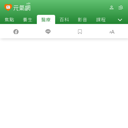
焦點
養生
醫療
百科
影音
課程
退休