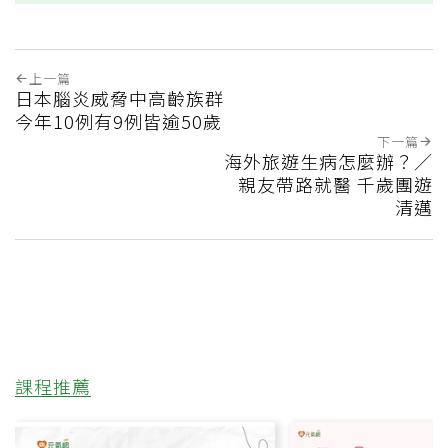
上一篇
日本腦炎威脅中高齡族群
今年10例有9例皆逾50歲
下一篇
海外旅遊生病怎麼辦？／
親友帶路就醫 千歲團遊
清邁
課程推薦