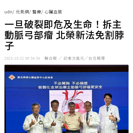
udn
/
元氣網
/
醫療
/
心臟血管
一旦破裂即危及生命！拆主
動脈弓部瘤 北榮新法免割脖
子
聯合報 ／ 記者沈能元／台北報導
2025-10-22 09:54:56