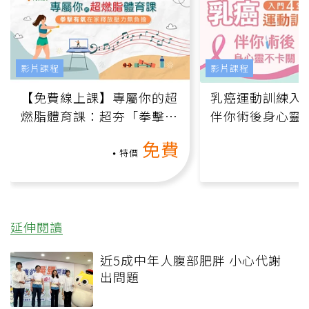
影片課程
影片課程
【免費線上課】專屬你的超
乳癌運動訓練入門
燃脂體育課：超夯「拳擊有
伴你術後身心靈
氧」高壓族在家釋放壓力無
上影音課）
免費
負擔
特價
延伸閱讀
近5成中年人腹部肥胖 小心代謝
出問題