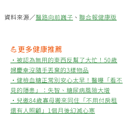
資料來源／
醫路向前巍子
、
聯合報健康版
💪更多健康推薦
‧被認為無用的東西反幫了大忙！50歲
婦慶幸沒隨手丟棄的3樣物品
‧健檢血糖正常別安心太早！醫曝「看不
見的隱患」：失智、糖尿病風險大增
‧兒邀84歲寡母搬來同住「不用付房租
還有人照顧」1個月後幻滅心寒