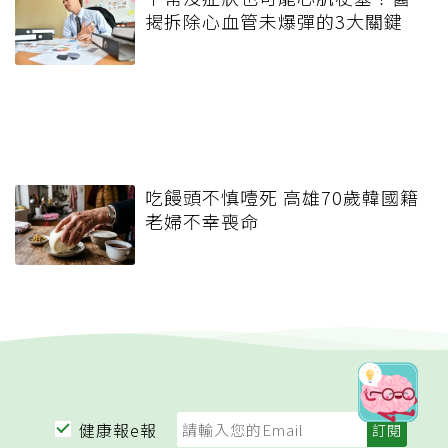
揭拆除心血管未爆彈的3大關鍵
吃饅頭不慎噎死 高雄70歲韓國籍
老婦不幸喪命
健康報e報