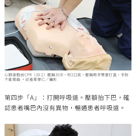
心肺復甦術CPR（30:2）壓胸30次，吹2口氣，壓胸時手臂要打直，手肘
不能彎曲 。記者曾學仁／攝影
第四步「A」：打開呼吸道。壓額抬下巴，確
認患者嘴巴內沒有異物，暢通患者呼吸道。