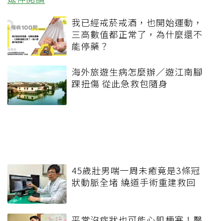
我已經戒菸戒酒，也開始運動，
三高數值都正常了，為什麼還不
能停藥？
海外旅遊生病怎麼辦／遊江南腳
踝扭傷 從此急救包隨身
45歲壯男喘一周未癒竟是3條冠
狀動脈全堵 繞道手術重建救回
平常沒症狀也可能心肌梗塞！醫