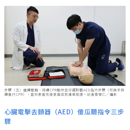
步驟（五）繼續壓胸，持續CPR動作並仔細聆聽AED指示步驟（可換手持
續進行CPR），直到患者恢復意識或救護車抵達。記者曾學仁／攝影
心臟電擊去顫器（AED）傻瓜聽指令三步
驟