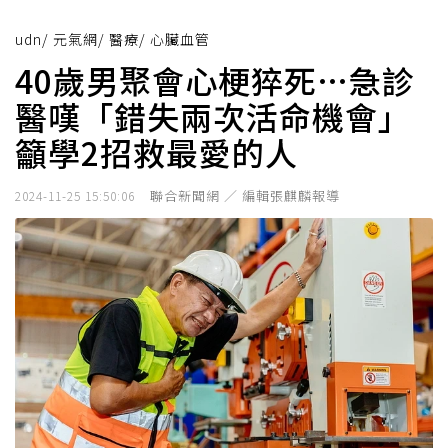
udn
/
元氣網
/
醫療
/
心臟血管
40歲男聚會心梗猝死…急診
醫嘆「錯失兩次活命機會」
籲學2招救最愛的人
聯合新聞網 ／ 編輯張麒麟報導
2024-11-25 15:50:06