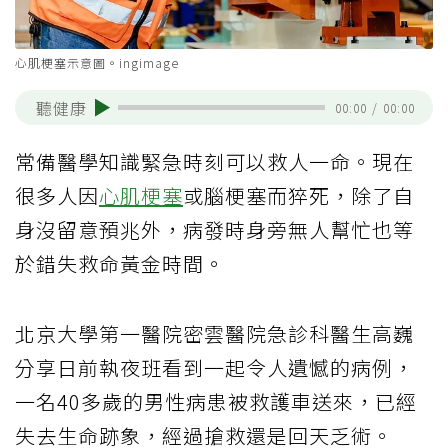
心肌梗塞示意圖。ingimage
聽健康
00:00
/
00:00
常備醫學知識緊急時刻可以救人一命。現在
很多人因
心肌梗塞
或腦梗塞而猝死，除了自
身沒留意預兆外，病發時身旁無人幫忙也等
於錯失救命黃金時間。
北京大學第一醫院密雲醫院急診科醫生高巍
分享日前執夜班看到一起令人遺憾的病例，
一名40多歲的男性病患被救護車送來，已經
失去生命跡象，經過搶救還是回天乏術。