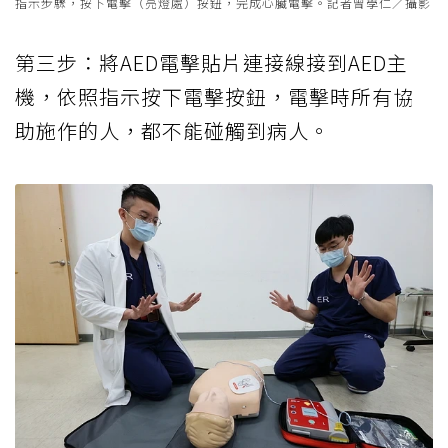
指示步驟，按下電擊（亮燈處）按鈕，完成心臟電擊。記者曾學仁／攝影
第三步：將AED電擊貼片連接線接到AED主
機，依照指示按下電擊按鈕，電擊時所有協
助施作的人，都不能碰觸到病人。