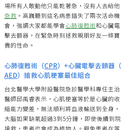
場所有人敢動他只能乾著急，沒有人去給他
急救
。高巍聽到這名病患錯失了兩次活命機
會，強調大家都能學會
心肺復甦術
和心臟電
擊去顫器，在緊急時刻拯救親朋好友一條寶
貴的性命。
心肺復甦術（
CPR
）+心臟電擊去顫器（
AED
）搶救心肌梗塞最佳組合
台北醫學大學附設醫院急診醫學科專任主治
醫師邱禹睿表示，心肌梗塞等於是心臟的收
縮能力變差，無法順利將血液輸送到全身，
大腦如果缺氧超過3到5分鐘，即使後續到院
搶救，患者也會成為植物人。避免患者在等