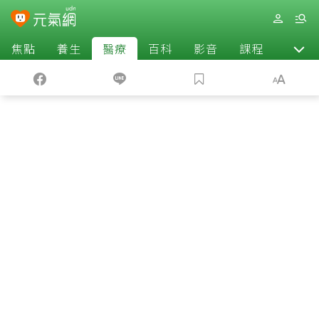
焦點
養生
醫療
百科
影音
課程
退休