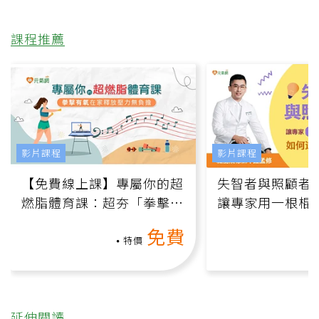
課程推薦
影片課程
影片課程
【免費線上課】專屬你的超
失智者與照顧者
燃脂體育課：超夯「拳擊有
讓專家用一根棍
氧」高壓族在家釋放壓力無
何逆轉退化大腦
免費
負擔
課）
特價
延伸閱讀