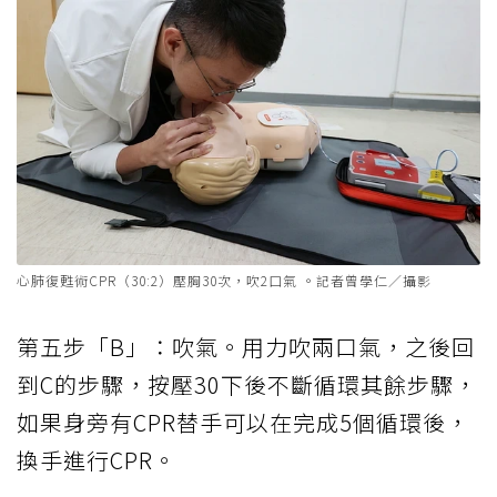
心肺復甦術CPR（30:2）壓胸30次，吹2口氣 。記者曾學仁／攝影
第五步「B」：吹氣。用力吹兩口氣，之後回
到C的步驟，按壓30下後不斷循環其餘步驟，
如果身旁有CPR替手可以在完成5個循環後，
換手進行CPR。