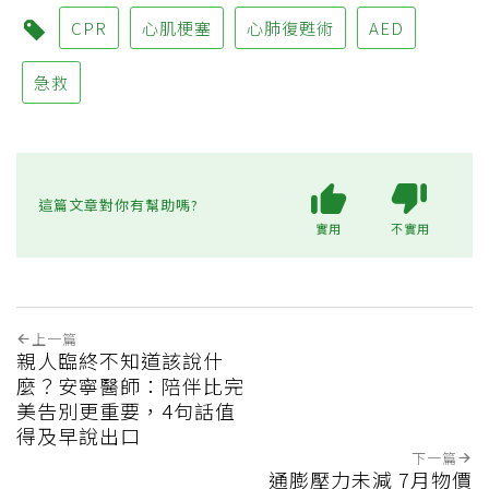
CPR
心肌梗塞
心肺復甦術
AED
急救
這篇文章對你有幫助嗎?
實用
不實用
上一篇
親人臨終不知道該說什
麼？安寧醫師：陪伴比完
美告別更重要，4句話值
得及早說出口
下一篇
通膨壓力未減 7月物價