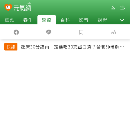
焦點
養生
醫療
百科
影音
課程
退休
起床30分鐘內一定要吃30克蛋白質？營養師破解
快訊
「30/30/30法則」：真正關鍵不是時間