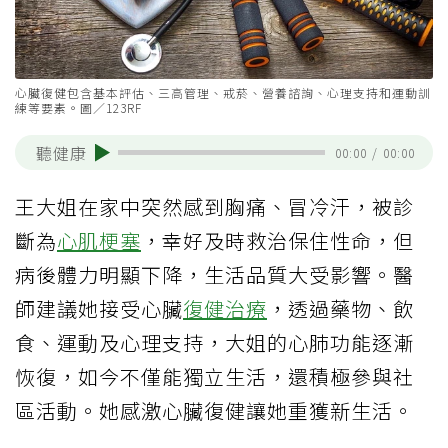
心臟復健包含基本評估、三高管理、戒菸、營養諮詢、心理支持和運動訓
練等要素。圖／123RF
聽健康
00:00
/
00:00
王大姐在家中突然感到胸痛、冒冷汗，被診
斷為
心肌梗塞
，幸好及時救治保住性命，但
病後體力明顯下降，生活品質大受影響。醫
師建議她接受心臟
復健治療
，透過藥物、飲
食、運動及心理支持，大姐的心肺功能逐漸
恢復，如今不僅能獨立生活，還積極參與社
區活動。她感激心臟復健讓她重獲新生活。