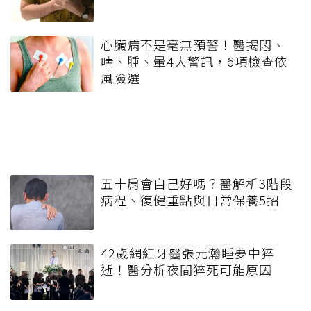
心臟病不是毫無預警！醫揭悶、
喘、腫、暈4大警訊，6項檢查依
風險選
五十肩會自己好嗎？醫解析3階段
病程、復健重點與日常保養5招
42歲網紅牙醫張元瀚睡夢中猝
逝！醫分析夜間猝死可能原因