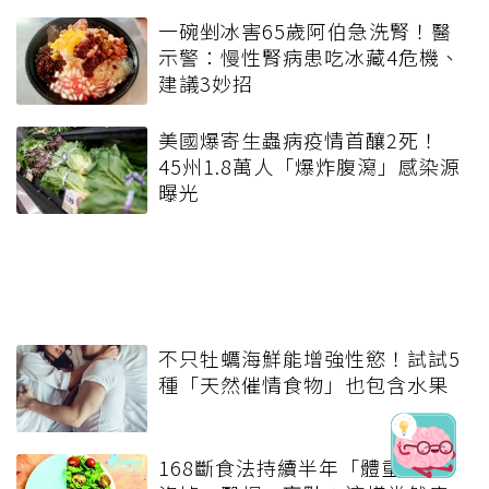
一碗剉冰害65歲阿伯急洗腎！醫
示警：慢性腎病患吃冰藏4危機、
建議3妙招
美國爆寄生蟲病疫情首釀2死！
45州1.8萬人「爆炸腹瀉」感染源
曝光
不只牡蠣海鮮能增強性慾！試試5
種「天然催情食物」也包含水果
168斷食法持續半年「體重完全