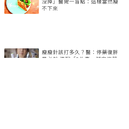
沒掉」醫揭一盲點：這樣當然瘦
不下來
瘦瘦針該打多久？醫：停藥復胖
是必然 搭配「2件事」擬定停藥
計畫
健康報e報