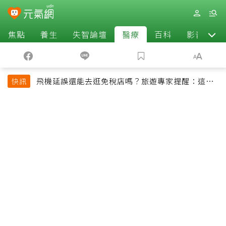
焦點
養生
失智論壇
醫療
百科
影音
飛機延誤還能去逛免稅店嗎？旅遊專家提醒：這個
快訊
時間最好別離開登機門