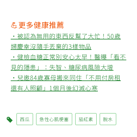
💪更多健康推薦
‧被認為無用的東西反幫了大忙！50歲
婦慶幸沒隨手丟棄的3樣物品
‧健檢血糖正常別安心太早！醫曝「看不
見的隱患」：失智、糖尿病風險大增
‧兒邀84歲寡母搬來同住「不用付房租
還有人照顧」1個月後幻滅心寒
西瓜
急性心肌梗塞
茄紅素
脫水