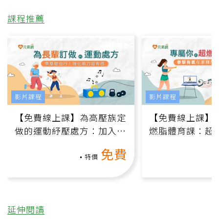
課程推薦
影片課程
影片課程
【免費線上課】為高壓族定
【免費線上課】
做的運動紓壓處方：加入行
燃脂體育課：超
動、增肌、互動元素，0基
氧」高壓族在家
免費
礎也能做！
負擔
特價
延伸閱讀