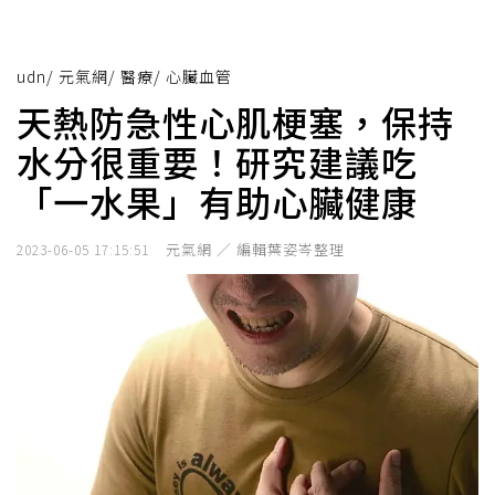
udn
/
元氣網
/
醫療
/
心臟血管
天熱防急性心肌梗塞，保持
水分很重要！研究建議吃
「一水果」有助心臟健康
元氣網 ／ 編輯葉姿岑整理
2023-06-05 17:15:51