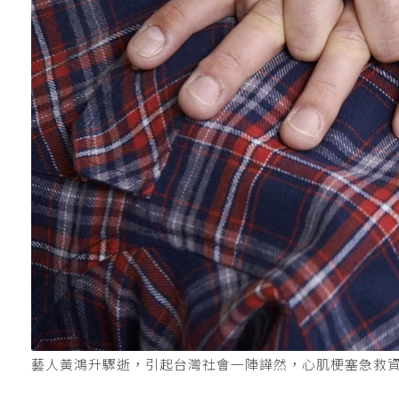
藝人黃鴻升驟逝，引起台灣社會一陣譁然，心肌梗塞急救資訊