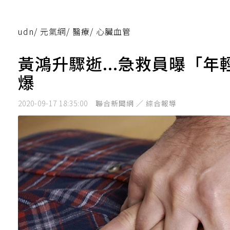
udn
/
元氣網
/
醫療
/
心臟血管
黃鴻升驟逝...急救員曝「
爆
2020-09-17 18:35:00
聯合新聞網 ／ 綜合報導