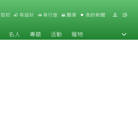
好如初
有設計
有行旅
願景
我的新聞
名人
專題
活動
寵物