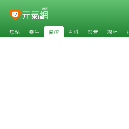
焦點
養生
醫療
百科
影音
課程