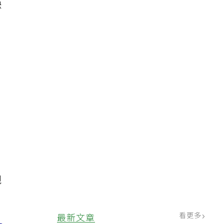
缺
能
意
親
看更多
最新文章