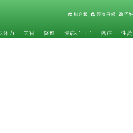
聯合報
經濟日報
河
退休力
失智
醫聲
慢病好日子
癌症
性愛