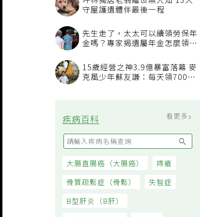
坪林獨居老翁離世無人知 13犬
守屋護遺體伴最後一程
先生走了，太太可以續領勞保年
金嗎？專家揭遺屬年金怎麼領，
看順位還要看資格
15歲經營之神3.9億暴富落幕 麥
克風少年蘇友謙：每天領700元
過日子
看更多
疾病百科
大腸直腸癌（大腸癌）
痔瘡
骨質疏鬆症（骨鬆）
失智症
B型肝炎（B肝）