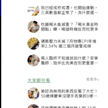
我已經戒菸戒酒，也開始運動，
三高數值都正常了，為什麼還不
能停藥？
吃飯喝水能減重？「喝水黃金時
間點」曝，喝錯時機反而吃更多
通膨壓力未減 7月物價CPI年增
率2.54% 連三個月破警戒線
親人臨終不知道該說什麼？安寧
醫師：陪伴比完美告別更重要，
4句話值得及早說出口
看更多
大家都在看
被認為無用的東西反幫了大忙！
50歲婦慶幸沒隨手丟棄的3樣物
品