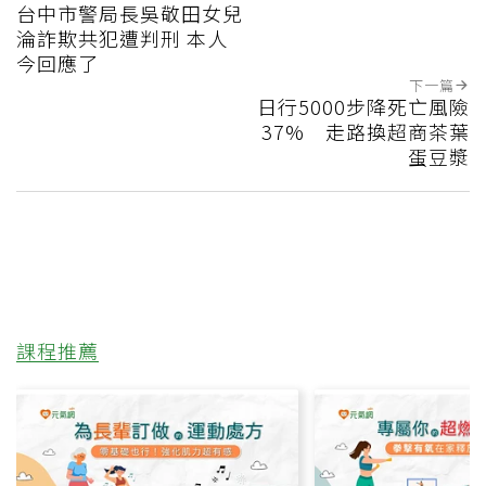
台中市警局長吳敬田女兒
淪詐欺共犯遭判刑 本人
今回應了
下一篇
日行5000步降死亡風險
37% 走路換超商茶葉
蛋豆漿
課程推薦