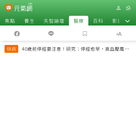
焦點
養生
失智論壇
醫療
百科
影音
40歲前停經要注意！研究：停經愈早，高血壓風險
快訊
恐增加