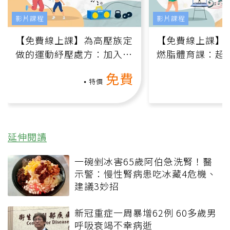
影片課程
影片課程
【免費線上課】為高壓族定
【免費線上課】
做的運動紓壓處方：加入行
燃脂體育課：超
動、增肌、互動元素，0基
氧」高壓族在家
免費
礎也能做！
負擔
特價
延伸閱讀
一碗剉冰害65歲阿伯急洗腎！醫
示警：慢性腎病患吃冰藏4危機、
建議3妙招
新冠重症一周暴增62例 60多歲男
呼吸衰竭不幸病逝