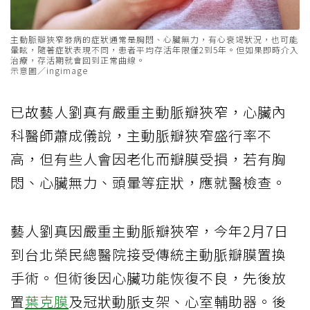
主動脈瓣狹窄發病的症狀通常是胸悶、心臟無力，有心衰竭狀況，也可能
暈眩，隨著症狀表現不同，患者平均存活年限僅2到5年。但如果即時介入
治療，存活期就會回到正常曲線。
示意圖／ingimage
已故藝人劉真有嚴重主動脈瓣狹窄，心臟內
科醫師蕭成儀說，主動脈瓣狹窄盛行率不
高，但有些人會因老化而瓣膜受損，若有胸
悶、心臟無力、頭暈等症狀，應就醫檢查。
藝人劉真因嚴重主動脈瓣狹窄，今年2月7日
到台北榮民總醫院接受傳統主動脈瓣膜置換
手術。但術後因心臟功能恢復不良，先後放
置
葉克膜
及冠狀動脈支架、心室輔助器。後