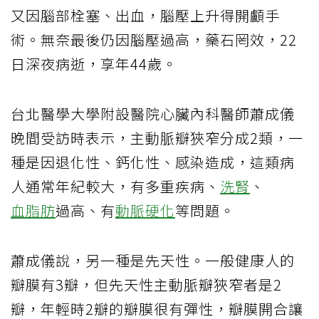
又因腦部栓塞、出血，腦壓上升得開顱手
術。無奈最後仍因腦壓過高，藥石罔效，22
日深夜病逝，享年44歲。
台北醫學大學附設醫院心臟內科醫師蕭成儀
晚間受訪時表示，主動脈瓣狹窄分成2類，一
種是因退化性、鈣化性、感染造成，這類病
人通常年紀較大，有多重疾病、
洗腎
、
血脂肪
過高、有
動脈硬化
等問題。
蕭成儀說，另一種是先天性。一般健康人的
瓣膜有3瓣，但先天性主動脈瓣狹窄者是2
瓣，年輕時2瓣的瓣膜很有彈性，瓣膜開合讓