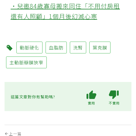
‧兒邀84歲寡母搬來同住「不用付房租
還有人照顧」1個月後幻滅心寒
動脈硬化
血脂肪
洗腎
葉克膜
主動脈瓣膜狹窄
這篇文章對你有幫助嗎?
實用
不實用
上一篇