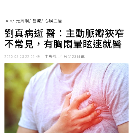
udn
/
元氣網
/
醫療
/
心臟血管
劉真病逝 醫：主動脈瓣狹窄
不常見，有胸悶暈眩速就醫
中央社 ／ 台北23日電
2020-03-23 22:02:49