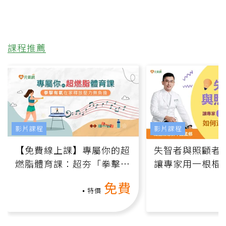
課程推薦
影片課程
影片課程
【免費線上課】專屬你的超
失智者與照顧者
燃脂體育課：超夯「拳擊有
讓專家用一根棍
氧」高壓族在家釋放壓力無
何逆轉退化大腦
免費
負擔
課）
特價