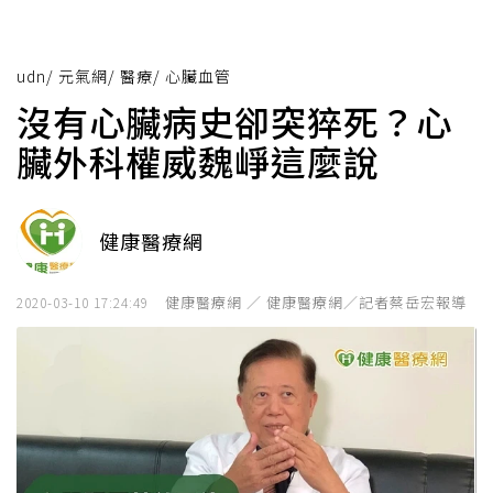
udn
/
元氣網
/
醫療
/
心臟血管
沒有心臟病史卻突猝死？心
臟外科權威魏崢這麼說
健康醫療網
健康醫療網 ／ 健康醫療網／記者蔡岳宏報導
2020-03-10 17:24:49