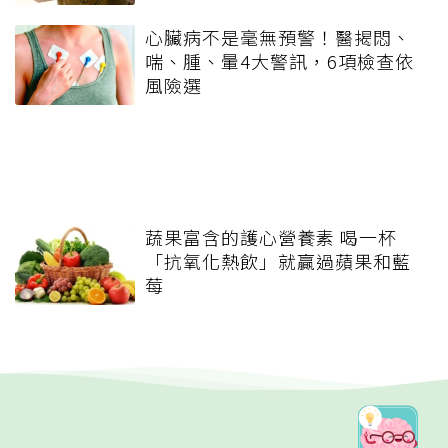
心臟病不是毫無預警！醫揭悶、
喘、腫、暈4大警訊，6項檢查依
風險選
蔬果富含的護心營養素 喝一杯
「抗氧化熱飲」就贏過蘋果和藍
莓