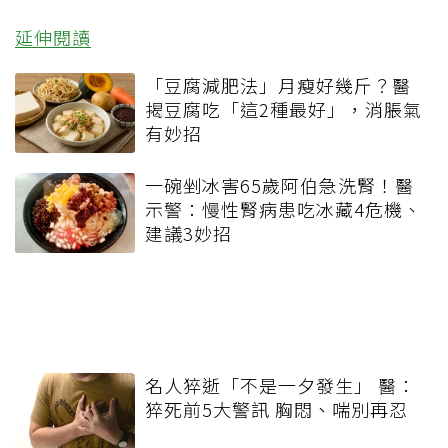
延伸閱讀
「豆腐減肥法」月瘦好幾斤？醫
揭豆腐吃「這2種最好」，消脹氣
有妙招
一碗剉冰害65歲阿伯急洗腎！醫
示警：慢性腎病患吃冰藏4危機、
建議3妙招
名人猝逝「不是一夕發生」 醫：
猝死前5大警訊 胸悶、喘別再忍