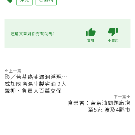
這篇文章對你有幫助嗎?
實用
不實用
上一篇
影／苦茶癌油漏洞浮現…
威加國際混陸製劣油 2人
聲押、負責人百萬交保
下一篇
食藥署：苦茶油問題廠增
至5家 波及4縣市