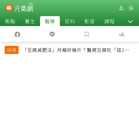
焦點
養生
醫療
百科
影音
課程
退休
「豆腐減肥法」月瘦好幾斤？醫揭豆腐吃「這2種最
快訊
好」，消脹氣有妙招