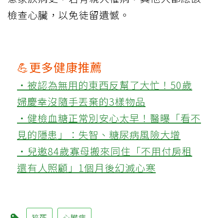
檢查心臟，以免徒留遺憾。
💪更多健康推薦
‧被認為無用的東西反幫了大忙！50歲
婦慶幸沒隨手丟棄的3樣物品
‧健檢血糖正常別安心太早！醫曝「看不
見的隱患」：失智、糖尿病風險大增
‧兒邀84歲寡母搬來同住「不用付房租
還有人照顧」1個月後幻滅心寒
猝死
心臟病