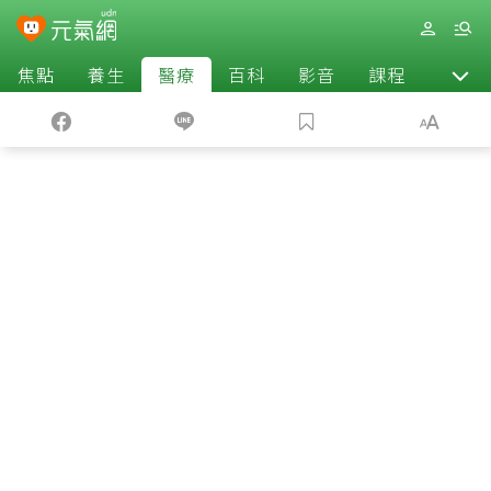
焦點
養生
醫療
百科
影音
課程
退休