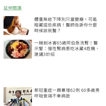
延伸閱讀
體重無故下降別只當變瘦，可能
暗藏這些疾病！醫師告訴你什麼
時候該就醫？
一碗剉冰害65歲阿伯急洗腎！醫
示警：慢性腎病患吃冰藏4危機、
建議3妙招
新冠重症一周暴增62例 60多歲男
呼吸衰竭不幸病逝