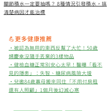
關節積水一定要抽嗎？ 8種情況引發積水，搞
清楚病因才能治標
💪更多健康推薦
‧被認為無用的東西反幫了大忙！50歲
婦慶幸沒隨手丟棄的3樣物品
‧健檢血糖正常別安心太早！醫曝「看不
見的隱患」：失智、糖尿病風險大增
‧兒邀84歲寡母搬來同住「不用付房租
還有人照顧」1個月後幻滅心寒