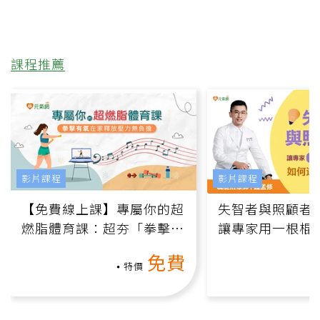
課程推薦
影片課程
影片課程
【免費線上課】專屬你的超
失智者與照顧者
燃脂體育課：超夯「拳擊有
讓專家用一根棍
氧」高壓族在家釋放壓力無
何逆轉退化大腦
免費
負擔
課）
特價