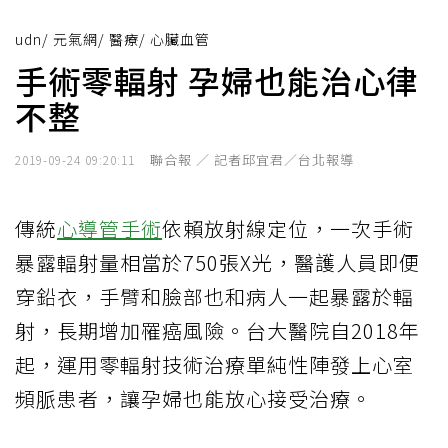
udn
/
元氣網
/
醫療
/
心臟血管
手術零輻射 孕婦也能治心律
不整
聯合報 ／ 記者邱宜君／台北報導
2019-09-24 09:20:11
傳統
心導管手術
依賴放射線定位，一次手術
暴露輻射量相當於750張X光，醫護人員即便
穿鉛衣，手臂和臉部也和病人一起暴露於輻
射，長期增加罹癌風險。台大醫院自2018年
起，運用零輻射技術治療單純性陣發上心室
頻脈患者，讓孕婦也能放心接受治療。