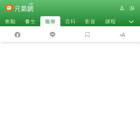
焦點
養生
醫療
百科
影音
課程
退休