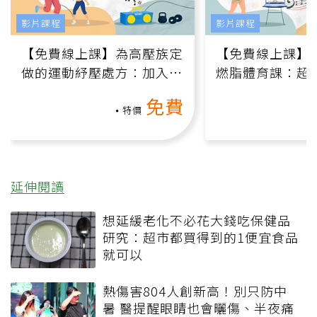
影片課程
影片課程
【免費線上課】為高壓族定
【免費線上課】
做的運動紓壓處方：加入行
燃脂體育課：超
動、增肌、互動元素，0基
氧」高壓族在家
免費
礎也能做！
負擔
特價
延伸閱讀
想延緩老化不必花大錢吃保健品
研究：超市都買得到的1便宜食品
就可以
熱傷害804人創新高！別只防中
暑 醫提醒眼睛也會曬傷、半夜痛