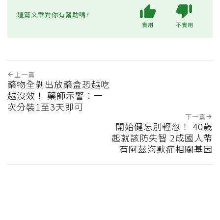
這篇文章對你有幫助嗎?
實用
不實用
上一篇
藥物全剝出放藥盒恐越吃
越沒效！ 藥師示警：一
次分裝1至3天即可
下一篇
開始健忘別輕忽！ 40歲
起就該防失智 2成國人帶
有阿茲海默症相關基因