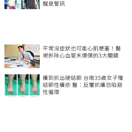
醒是警訊
平常沒症狀也可能心肌梗塞！醫
揭拆除心血管未爆彈的3大關鍵
癢到抓出硬結節 台南35歲女子罹
結節性癢疹 醫：反覆抓癢恐陷惡
性循環