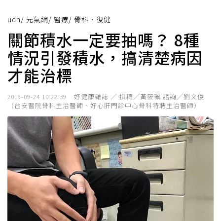
udn
/
元氣網
/
醫療
/
骨科．復健
關節積水一定要抽嗎？ 8種
情況引發積水，搞清楚病因
才能治標
好健康雜誌 ／ 撰稿╱黃筱珮 諮詢╱劉文俊
2019-09-24 10:22:39
（台安醫院骨科主治醫師、好心肝門診中心骨科特聘主治醫師）