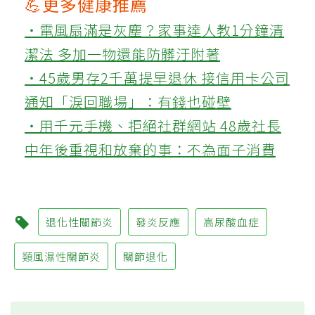
💪更多健康推薦
‧電風扇滿是灰塵？家事達人教1分鐘清
潔法 多加一物還能防髒汙附著
‧45歲男存2千萬提早退休 接信用卡公司
通知「淚回職場」：有錢也碰壁
‧用千元手機、拒絕社群網站 48歲社長
中年後重視和放棄的事：不為面子消費
退化性關節炎
發炎反應
高尿酸血症
類風濕性關節炎
關節退化