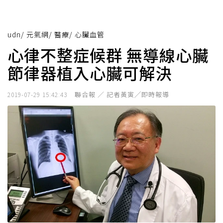
udn
/
元氣網
/
醫療
/
心臟血管
心律不整症候群 無導線心臟
節律器植入心臟可解決
聯合報 ／ 記者黃寅╱即時報導
2019-07-29 15:42:43