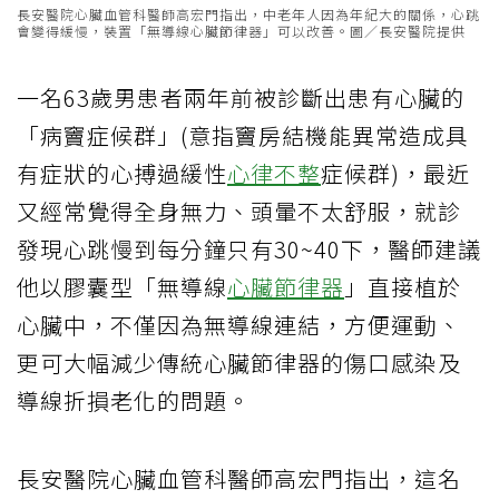
長安醫院心臟血管科醫師高宏門指出，中老年人因為年紀大的關係，心跳
會變得緩慢，裝置「無導線心臟節律器」可以改善。圖／長安醫院提供
一名63歲男患者兩年前被診斷出患有心臟的
「病竇症候群」(意指竇房結機能異常造成具
有症狀的心搏過緩性
心律不整
症候群)，最近
又經常覺得全身無力、頭暈不太舒服，就診
發現心跳慢到每分鐘只有30~40下，醫師建議
他以膠囊型「無導線
心臟節律器
」直接植於
心臟中，不僅因為無導線連結，方便運動、
更可大幅減少傳統心臟節律器的傷口感染及
導線折損老化的問題。
長安醫院心臟血管科醫師高宏門指出，這名