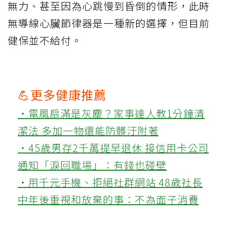
無力、甚至因為心跳慢到昏倒的情形，此時
無導線心臟節律器是一種新的選擇，但目前
健保並不給付。
💪更多健康推薦
‧電風扇滿是灰塵？家事達人教1分鐘清
潔法 多加一物還能防髒汙附著
‧45歲男存2千萬提早退休 接信用卡公司
通知「淚回職場」：有錢也碰壁
‧用千元手機、拒絕社群網站 48歲社長
中年後重視和放棄的事：不為面子消費