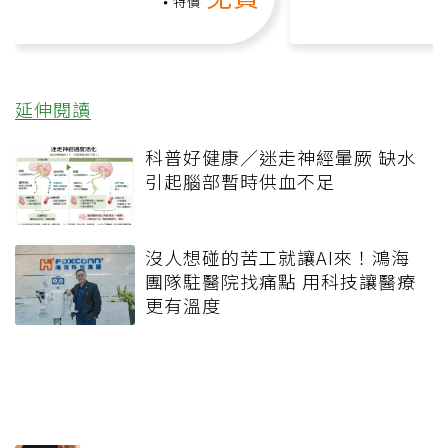
負擔
特價
延伸閱讀
科普好健康／迷走神經暈厥 缺水
引起腦部暫時供血不足
沒人想碰的苦工就讓AI來！鴻海
團隊駐醫院找痛點 用科技讓醫療
更有溫度