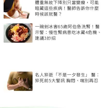
體重無故下降別只當變瘦，可能
暗藏這些疾病！醫師告訴你什麼
時候該就醫？
一碗剉冰害65歲阿伯急洗腎！醫
示警：慢性腎病患吃冰藏4危機、
建議3妙招
名人猝逝「不是一夕發生」 醫：
猝死前5大警訊 胸悶、喘別再忍