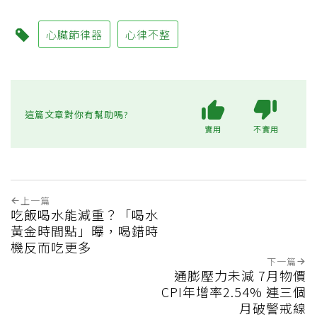
心臟節律器
心律不整
這篇文章對你有幫助嗎?
實用
不實用
上一篇
吃飯喝水能減重？「喝水
黃金時間點」曝，喝錯時
機反而吃更多
下一篇
通膨壓力未減 7月物價
CPI年增率2.54% 連三個
月破警戒線