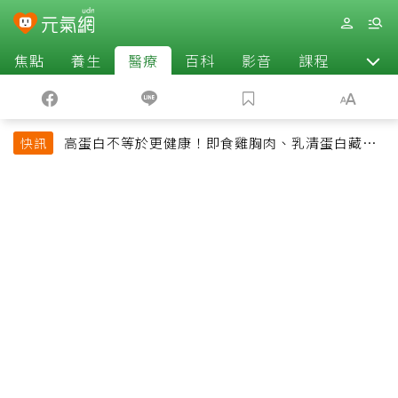
焦點
養生
醫療
百科
影音
課程
退休
高蛋白不等於更健康！即食雞胸肉、乳清蛋白藏陷
快訊
阱 醫提醒「這類人」尤其要小心