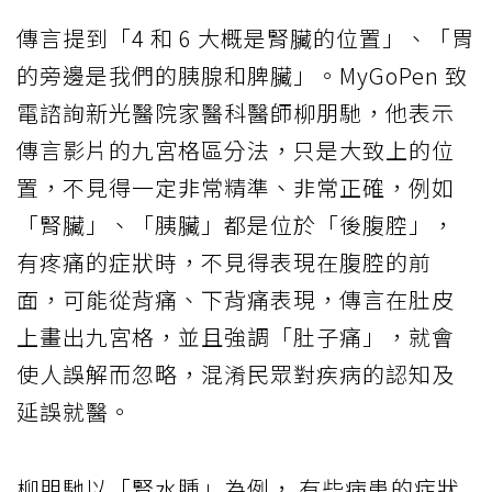
傳言提到「4 和 6 大概是腎臟的位置」、「胃
的旁邊是我們的胰腺和脾臟」。MyGoPen 致
電諮詢新光醫院家醫科醫師柳朋馳，他表示
傳言影片的九宮格區分法，只是大致上的位
置，不見得一定非常精準、非常正確，例如
「腎臟」、「胰臟」都是位於「後腹腔」，
有疼痛的症狀時，不見得表現在腹腔的前
面，可能從背痛、下背痛表現，傳言在肚皮
上畫出九宮格，並且強調「肚子痛」，就會
使人誤解而忽略，混淆民眾對疾病的認知及
延誤就醫。
柳朋馳以「腎水腫」為例， 有些病患的症狀