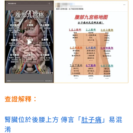
查證解釋：
腎臟位於後腰上方 傳言「
肚子痛
」易混
淆