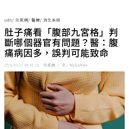
udn
/
元氣網
/
醫療
/
消化系統
肚子痛看「腹部九宮格」判
斷哪個器官有問題？醫：腹
痛病因多，誤判可能致命
元氣網 ／ 文／MyGoPen
2025-03-17 09:42:15