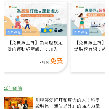
影片課程
影片課程
【免費線上課】為高壓族定
【免費線上課】
做的運動紓壓處方：加入行
燃脂體育課：超
動、增肌、互動元素，0基
氧」高壓族在家
免費
礎也能做！
負擔
特價
延伸閱讀
別嘲笑愛拜拜和算命的人！科學
證明具「迷信以外」的強大力量