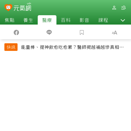
焦點
養生
醫療
百科
影音
課程
退休
能量棒、提神飲愈吃愈累？醫師揭越補越慘真相：
快訊
恐欠下疲勞債