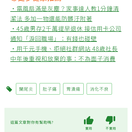
‧電風扇滿是灰塵？家事達人教1分鐘清
潔法 多加一物還能防髒汙附著
‧45歲男存2千萬提早退休 接信用卡公司
通知「淚回職場」：有錢也碰壁
‧用千元手機、拒絕社群網站 48歲社長
中年後重視和放棄的事：不為面子消費
闌尾炎
肚子痛
胃潰瘍
消化不良
這篇文章對你有幫助嗎?
實用
不實用