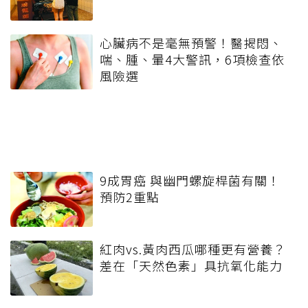
心臟病不是毫無預警！醫揭悶、
喘、腫、暈4大警訊，6項檢查依
風險選
9成胃癌 與幽門螺旋桿菌有關！
預防2重點
紅肉vs.黃肉西瓜哪種更有營養？
差在「天然色素」具抗氧化能力