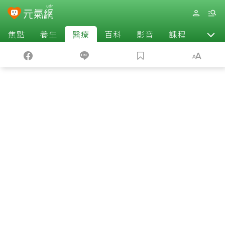
焦點
養生
醫療
百科
影音
課程
退休