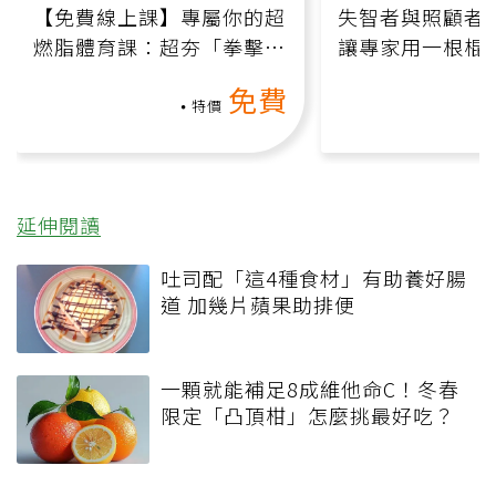
【免費線上課】專屬你的超
失智者與照顧者
燃脂體育課：超夯「拳擊有
讓專家用一根棍
氧」高壓族在家釋放壓力無
何逆轉退化大腦
免費
負擔
課）
特價
延伸閱讀
吐司配「這4種食材」有助養好腸
道 加幾片蘋果助排便
一顆就能補足8成維他命C！冬春
限定「凸頂柑」怎麼挑最好吃？