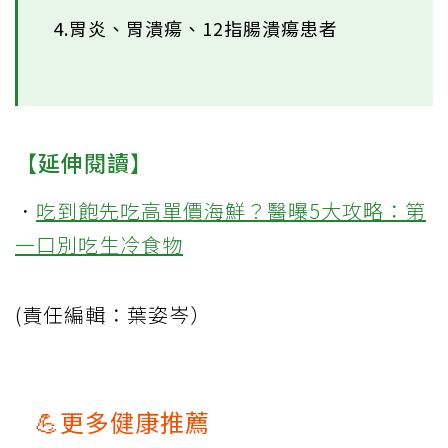
4.胃炎、胃潰瘍、12指腸潰瘍患者
【延伸閱讀】
．
吃到飽先吃高單價海鮮？醫曝5大攻略：第
一口別吃生冷食物
(責任編輯：葉姿岑）
💪更多健康推薦