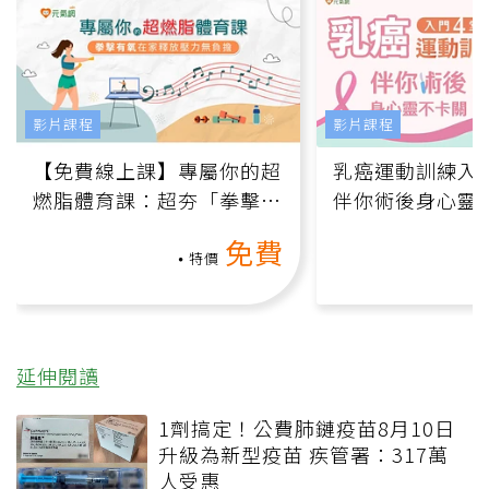
影片課程
影片課程
【免費線上課】專屬你的超
乳癌運動訓練入門
燃脂體育課：超夯「拳擊有
伴你術後身心靈
氧」高壓族在家釋放壓力無
上影音課）
免費
負擔
特價
延伸閱讀
1劑搞定！公費肺鏈疫苗8月10日
升級為新型疫苗 疾管署：317萬
人受惠