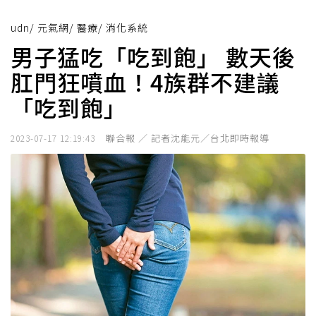
udn
/
元氣網
/
醫療
/
消化系統
男子猛吃「吃到飽」 數天後
肛門狂噴血！4族群不建議
「吃到飽」
聯合報 ／ 記者沈能元／台北即時報導
2023-07-17 12:19:43