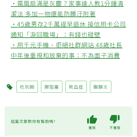
‧電風扇滿是灰塵？家事達人教1分鐘清
潔法 多加一物還能防髒汙附著
‧45歲男存2千萬提早退休 接信用卡公司
通知「淚回職場」：有錢也碰壁
‧用千元手機、拒絕社群網站 48歲社長
中年後重視和放棄的事：不為面子消費
吃到飽
腸阻塞
敗血症
腹膜炎
這篇文章對你有幫助嗎?
實用
不實用