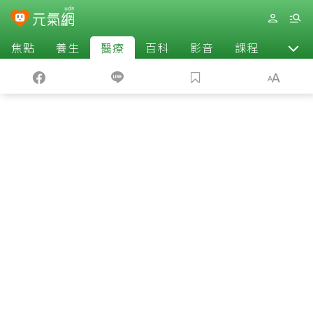
焦點
養生
醫療
百科
影音
課程
退休