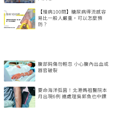
【慢病100問】糖尿病得流感容
易比一般人嚴重，可以怎麼預
防？
腹部鈍傷勿輕忽 小心腹內出血或
器官破裂
要命海洋弧菌！北港媽祖醫院本
月出現6例 連處理吳郭魚也中鏢