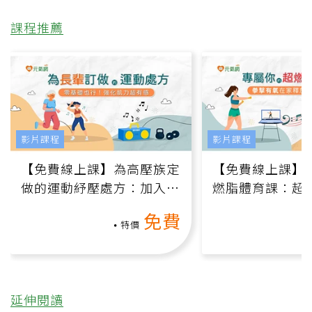
課程推薦
影片課程
影片課程
【免費線上課】為高壓族定
【免費線上課】
做的運動紓壓處方：加入行
燃脂體育課：超
動、增肌、互動元素，0基
氧」高壓族在家
免費
礎也能做！
負擔
特價
延伸閱讀