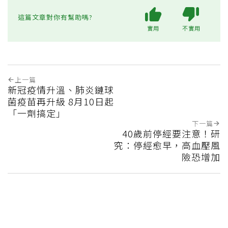
這篇文章對你有幫助嗎?
實用
不實用
上一篇
新冠疫情升溫、肺炎鏈球
菌疫苗再升級 8月10日起
「一劑搞定」
下一篇
40歲前停經要注意！研
究：停經愈早，高血壓風
險恐增加