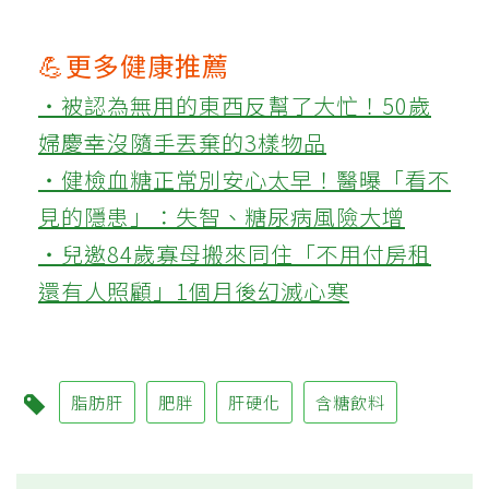
💪更多健康推薦
‧被認為無用的東西反幫了大忙！50歲
婦慶幸沒隨手丟棄的3樣物品
‧健檢血糖正常別安心太早！醫曝「看不
見的隱患」：失智、糖尿病風險大增
‧兒邀84歲寡母搬來同住「不用付房租
還有人照顧」1個月後幻滅心寒
脂肪肝
肥胖
肝硬化
含糖飲料