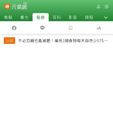
焦點
養生
醫療
百科
影音
課程
退休
不必忍餓也能減肥！補充2類食物每天自然少575大
快訊
卡「還能吃飽飽的」