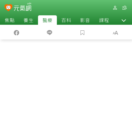
焦點
養生
醫療
百科
影音
課程
退休