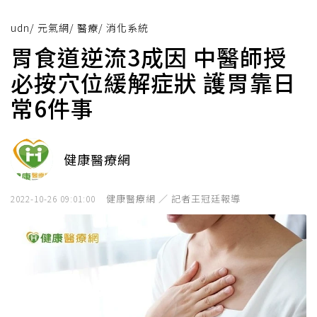
udn
/
元氣網
/
醫療
/
消化系統
胃食道逆流3成因 中醫師授
必按穴位緩解症狀 護胃靠日
常6件事
健康醫療網
健康醫療網 ／ 記者王冠廷報導
2022-10-26 09:01:00