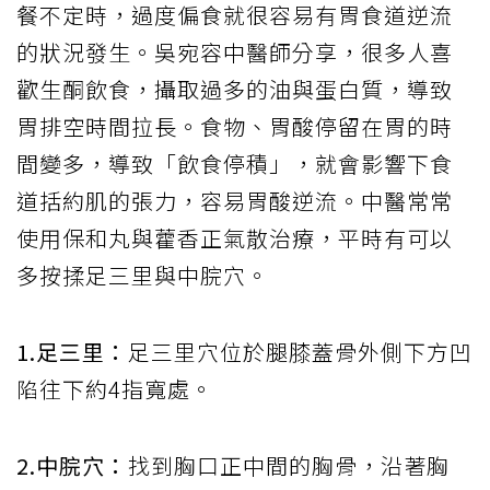
餐不定時，過度偏食就很容易有胃食道逆流
的狀況發生。吳宛容中醫師分享，很多人喜
歡生酮飲食，攝取過多的油與蛋白質，導致
胃排空時間拉長。食物、胃酸停留在胃的時
間變多，導致「飲食停積」，就會影響下食
道括約肌的張力，容易胃酸逆流。中醫常常
使用保和丸與藿香正氣散治療，平時有可以
多按揉足三里與中脘穴。
1.足三里：
足三里穴位於腿膝蓋骨外側下方凹
陷往下約4指寬處。
2.中脘穴：
找到胸口正中間的胸骨，沿著胸