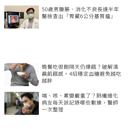
50歲男腹脹、消化不良長達半年
醫檢查出「胃藏6公分基質瘤」
晚餐吃很飽隔天仍爆餓？破解清
晨飢餓感，4招穩定血糖避免越吃
越胖
喘、咳、累變嚴重了？肺纖維化
病友每天該記錄哪些數據，醫師
一次整理