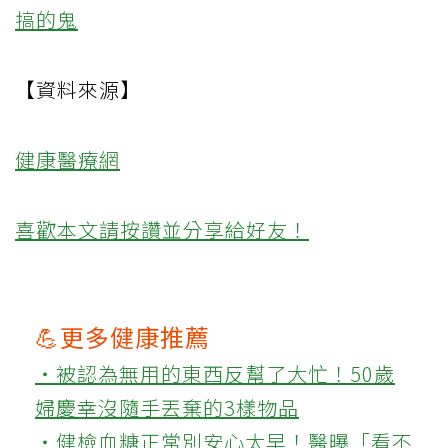
搞的鬼
【資料來源】
健康醫療網
喜歡本文請按讚並分享給好友！
💪更多健康推薦
‧被認為無用的東西反幫了大忙！50歲
婦慶幸沒隨手丟棄的3樣物品
‧健檢血糖正常別安心太早！醫曝「看不