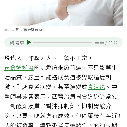
圖片來源 ／健康醫療網
聽健康
00:00
/
00:00
現代人工作壓力大、三餐不正常，
胃食道逆流
的現象愈來愈普遍，不只影響生
活品質，嚴重可能造成食道被胃酸過度刺
激，引起食道病變，甚至演變成
食道癌
。中
醫師吳宛容表示，西醫治療胃食道逆流常使
用制酸劑及質子幫浦抑制劑，抑制胃酸分
泌，只要一吃就會有成效，但停藥後有將近9
成的復發率，導致患者反覆發作，必須長期