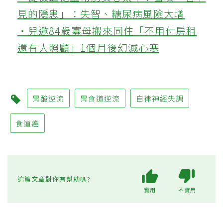
見的隱患」：失智、糖尿病風險大增
‧兒邀84歲寡母搬來同住「不用付房租
還有人照顧」1個月後幻滅心寒
胃酸逆流
胃食道逆流
自律神經失調
食道癌
這篇文章對你有幫助嗎?
實用
不實用