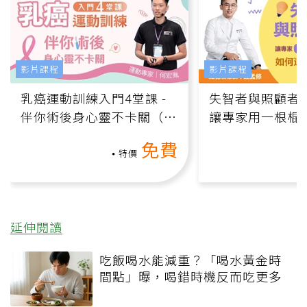
影片課程
影片課程
乳癌運動訓練入門4堂課 -
失智者與照顧者
伴你術後身心靈不卡關（線
讓專家用一根棍
上影音課）
何逆轉退化大腦
免費
課）
特價
延伸閱讀
吃飯喝水能減重？「喝水黃金時
間點」曝，喝錯時機反而吃更多