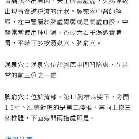
胃痛找不出原因、天生脾胃虛弱，久病導致
出現胃食道逆流的症狀。吳宛容中醫師解
釋，在中醫屬於脾虛胃弱或是氣虛血瘀，中
醫常常使用理中湯，香砂六君子湯調養脾
胃，平時可多按湧泉穴、脾俞穴。
湧泉穴：
湧泉穴位於腳底中間凹陷處，在足
掌的前三分之一處
脾俞穴：
位於背部，第11胸椎棘突下，旁開
1.5寸。肚臍對應的是第二腰椎，再向上摸三
個椎體，下面旁開兩指處即是。