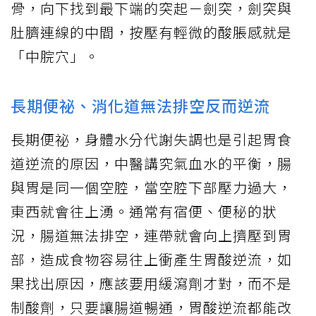
骨，向下找到最下端的突起－劍突，劍突與
肚臍連線的中間，按壓有輕微的酸脹感就是
「中脘穴」。
長期便祕、消化道無法排空反而逆流
長期便祕，身體水分代謝失調也是引起胃食
道逆流的原因，中醫講究氣血水的平衡，腸
與胃是同一個空腔，當空腔下部壓力過大，
東西就會往上湧。通常有宿便、便秘的狀
況，腸道無法排空，連帶就會向上擠壓到胃
部，造成食物容易往上衝產生胃酸逆流，如
果找出原因，應該要用緩瀉劑才對，而不是
制酸劑，只要讓腸道暢通，胃酸逆流都能改