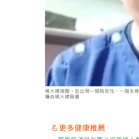
楊大緯提醒，若出現一個局部性、一個全
攝自楊大緯臉書
💪更多健康推薦