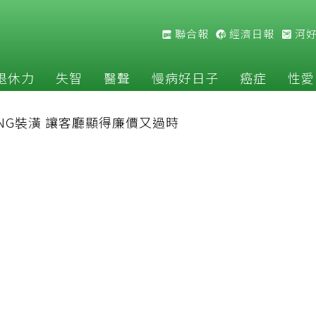
聯合報
經濟日報
河
退休力
失智
醫聲
慢病好日子
癌症
性愛
NG裝潢 讓客廳顯得廉價又過時