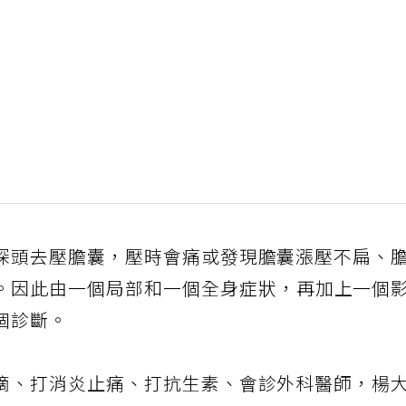
探頭去壓膽囊，壓時會痛或發現膽囊漲壓不扁、
。因此由一個局部和一個全身症狀，再加上一個
個診斷。
滴、打消炎止痛、打抗生素、會診外科醫師，楊