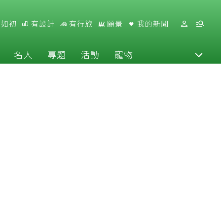
好如初
有設計
有行旅
願景
我的新聞
名人
專題
活動
寵物