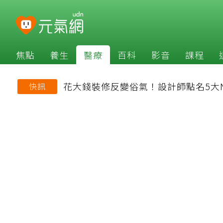
焦點
養生
醫療
百科
影音
課程
花大錢裝修反變俗氣！設計師點名5大
快訊