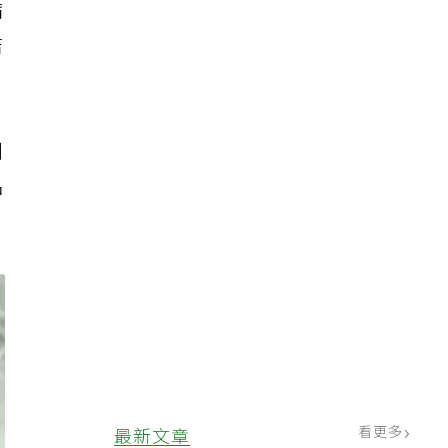
病
結
到
品