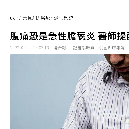
udn
/
元氣網
/
醫療
/
消化系統
腹痛恐是急性膽囊炎 醫師
2022-08-03 14:03:13
聯合報 ／ 記者翁唯真／桃園即時報導