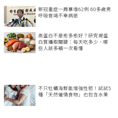
新冠重症一周暴增62例 60多歲男
呼吸衰竭不幸病逝
高蛋白不是愈多愈好？研究揭蛋
白質攝取關鍵：每天吃多少、哪
些人該多補一次看懂
不只牡蠣海鮮能增強性慾！試試5
種「天然催情食物」也包含水果