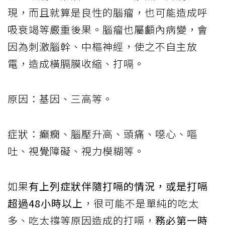
現，而且就算是良性的腦瘤，也可能造成呼
吸衰竭等嚴重後果。腦瘤也屬顱內病變，會
因為刺激腦幹、中樞神經，使之不自主放
電，造成橫膈膜收縮、打嗝。
原因：基因、三高等。
症狀：癲癇、腦壓升高、頭痛、噁心、嘔
吐、視覺障礙、視力模糊等。
如果
有上列症狀伴隨打嗝的情況，或是打嗝
超過48小時以上
，很可能不是單純的吃太
多、吃太撐等原因造成的打嗝，
務必第一時