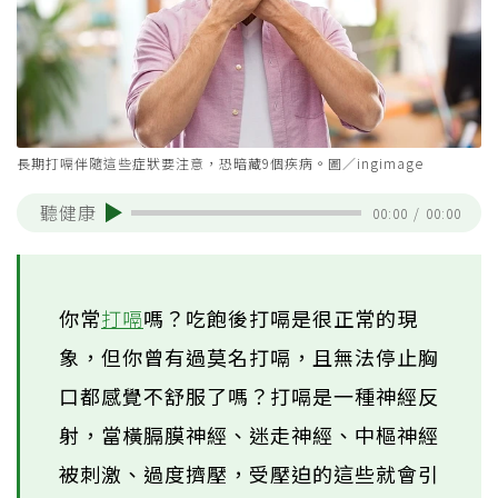
長期打嗝伴隨這些症狀要注意，恐暗藏9個疾病。圖／ingimage
聽健康
00:00
/
00:00
你常
打嗝
嗎？吃飽後打嗝是很正常的現
象，但你曾有過莫名打嗝，且無法停止胸
口都感覺不舒服了嗎？打嗝是一種神經反
射，當橫膈膜神經、迷走神經、中樞神經
被刺激、過度擠壓，受壓迫的這些就會引