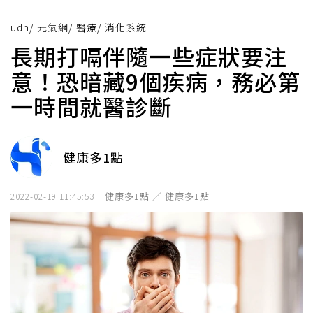
udn
/
元氣網
/
醫療
/
消化系統
長期打嗝伴隨一些症狀要注
意！恐暗藏9個疾病，務必第
一時間就醫診斷
健康多1點
健康多1點 ／ 健康多1點
2022-02-19 11:45:53