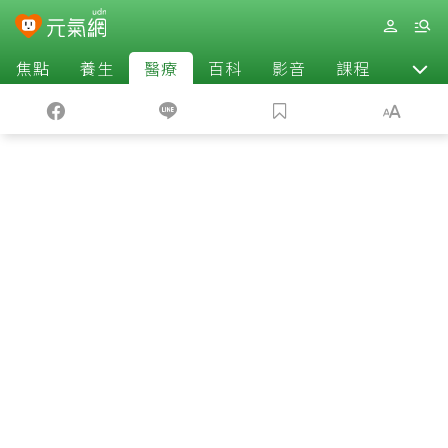
焦點
養生
醫療
百科
影音
課程
退休