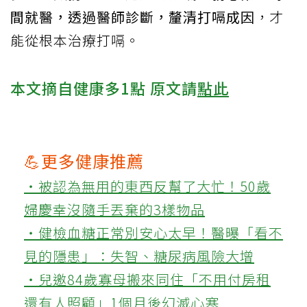
間就醫，透過醫師診斷，釐清打嗝成因
，才
能從根本治療打嗝。
本文摘自健康多1點 原文請
點此
💪更多健康推薦
‧被認為無用的東西反幫了大忙！50歲
婦慶幸沒隨手丟棄的3樣物品
‧健檢血糖正常別安心太早！醫曝「看不
見的隱患」：失智、糖尿病風險大增
‧兒邀84歲寡母搬來同住「不用付房租
還有人照顧」1個月後幻滅心寒