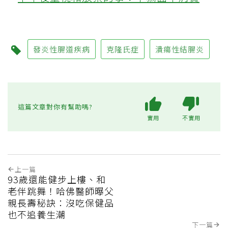
發炎性腸道疾病
克隆氏症
潰瘍性結腸炎
這篇文章對你有幫助嗎?
實用
不實用
上一篇
93歲還能健步上樓、和
老伴跳舞！哈佛醫師曝父
親長壽秘訣：沒吃保健品
也不追養生潮
下一篇