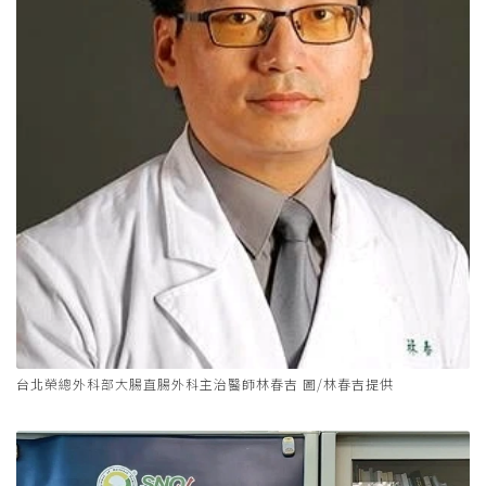
台北榮總外科部大腸直腸外科主治醫師林春吉 圖/林春吉提供