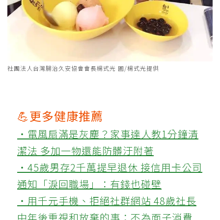
社團法人台灣腸治久安協會會長楊式光 圖/楊式光提供
💪更多健康推薦
‧電風扇滿是灰塵？家事達人教1分鐘清
潔法 多加一物還能防髒汙附著
‧45歲男存2千萬提早退休 接信用卡公司
通知「淚回職場」：有錢也碰壁
‧用千元手機、拒絕社群網站 48歲社長
中年後重視和放棄的事：不為面子消費