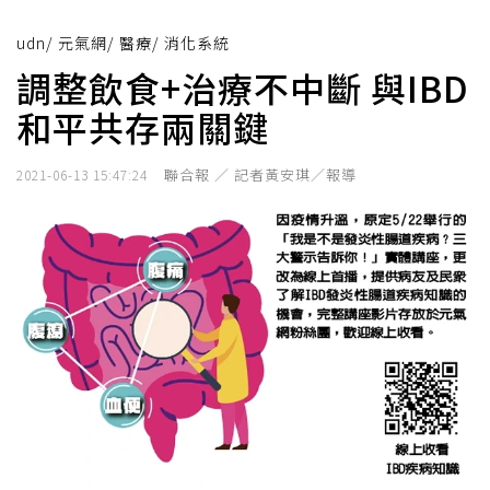
udn
/
元氣網
/
醫療
/
消化系統
調整飲食+治療不中斷 與IBD
和平共存兩關鍵
聯合報 ／ 記者黃安琪／報導
2021-06-13 15:47:24