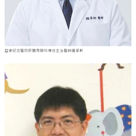
亞東紀念醫院肝膽胃腸科專任主治醫師鍾承軒