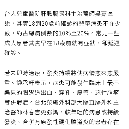
台大兒童醫院肝膽腸胃科主治醫師吳嘉峯
說，其實18到20歲前確診的兒童病患不在少
數，約占總病例數的10%至20%。常見一些
成人患者其實早在18歲前就有症狀，卻延遲
確診。
若未即時治療，發炎持續將使病情愈來愈嚴
重。鍾承軒表示，病患可能發生臨床上最不
樂見的腸胃道出血、穿孔、廔管、惡性腫瘤
等併發症。台北榮總外科部大腸直腸外科主
治醫師林春吉更強調，較年輕的病患或持續
發炎、合併有原發性硬化膽道炎的患者存在