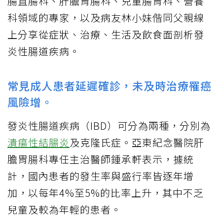
腸直腸科、肝膽胃腸科、兒童腸胃科、營養
科領域的專家，以及病友林小妹偕同父親線
上分享從症狀、治療、生活及飲食面剖析發
炎性腸道疾病。
常見成人患者延遲確診，未及時治療罹癌
風險增。
發炎性腸道疾病（IBD）可分為兩種，分別為
潰瘍性結腸炎
及克隆氏症。亞東紀念醫院肝
膽胃腸科專任主治醫師鍾承軒表示，據統
計，國內患者的發生率與盛行率皆逐年增
加，以每年4%至5%的比率上升，其中不乏
兒童及較為年輕的患者。