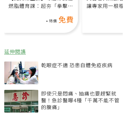
燃脂體育課：超夯「拳擊有
讓專家用一根棍
氧」高壓族在家釋放壓力無
何逆轉退化大腦
免費
負擔
課）
特價
延伸閱讀
乾眼症不適 恐患自體免疫疾病
即使只是悶痛、抽痛也要趕緊就
醫！急診醫曝4種「千萬不能不管
的腹痛」