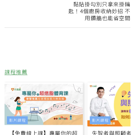
黏貼掛勾別只拿來掛鑰
匙！4個廚房收納妙招 不
用鑽牆也能省空間
課程推薦
影片課程
影片課程
【免費線上課】專屬你的超
失智者與照顧者