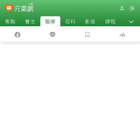
焦點
養生
醫療
百科
影音
課程
退休