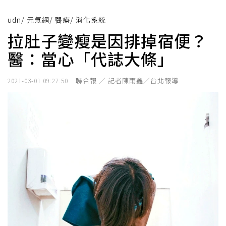
udn
/
元氣網
/
醫療
/
消化系統
拉肚子變瘦是因排掉宿便？
醫：當心「代誌大條」
聯合報 ／ 記者陳雨鑫／台北報導
2021-03-01 09:27:50