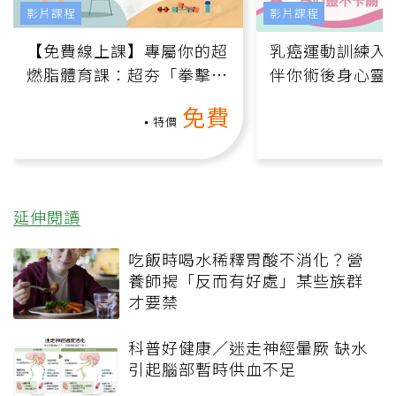
影片課程
影片課程
【免費線上課】專屬你的超
乳癌運動訓練入門
燃脂體育課：超夯「拳擊有
伴你術後身心靈
氧」高壓族在家釋放壓力無
上影音課）
免費
負擔
特價
延伸閱讀
吃飯時喝水稀釋胃酸不消化？營
養師揭「反而有好處」某些族群
才要禁
科普好健康／迷走神經暈厥 缺水
引起腦部暫時供血不足