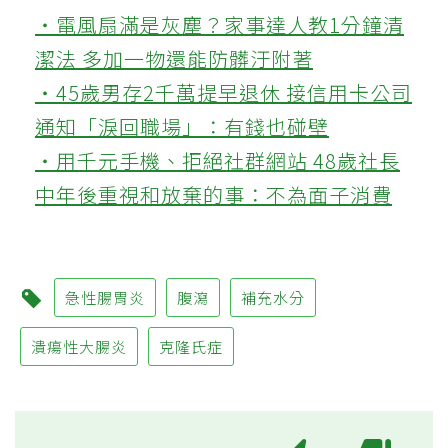
‧電風扇滿是灰塵？家事達人教1分鐘清
潔法 多加一物還能防髒汙附著
‧45歲男存2千萬提早退休 接信用卡公司
通知「淚回職場」：有錢也碰壁
‧用千元手機、拒絕社群網站 48歲社長
中年後重視和放棄的事：不為面子消費
急性腸胃炎
腹瀉
補充水分
潰瘍性大腸炎
克隆氏症