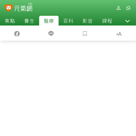
焦點
養生
醫療
百科
影音
課程
退休