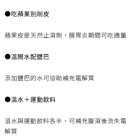
●吃蘋果別削皮
蘋果皮是天然止瀉劑，腸胃炎期間可吃適量
●溫開水配鹽巴
添加鹽巴的水可協助補充電解質
●溫水＋運動飲料
溫水與運動飲料各半，可補充腹瀉後流失電
解質