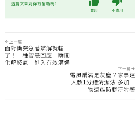
這篇文章對你有幫助嗎?
實用
不實用
上一篇
面對衝突急著辯解就輸
了！一種智慧回應「瞬間
化解怒氣」進入有效溝通
下一篇
電風扇滿是灰塵？家事達
人教1分鐘清潔法 多加一
物還能防髒汙附著