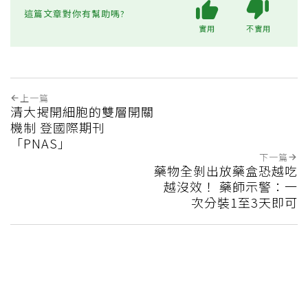
這篇文章對你有幫助嗎?
實用
不實用
上一篇
清大揭開細胞的雙層開關
機制 登國際期刊
「PNAS」
下一篇
藥物全剝出放藥盒恐越吃
越沒效！ 藥師示警：一
次分裝1至3天即可