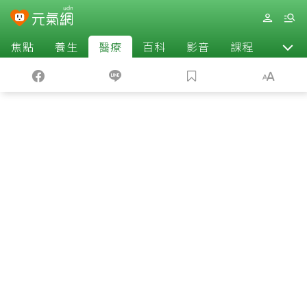
焦點
養生
醫療
百科
影音
課程
退休