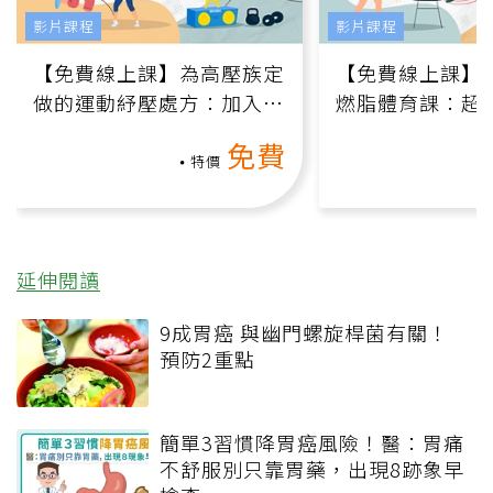
影片課程
影片課程
【免費線上課】為高壓族定
【免費線上課】
做的運動紓壓處方：加入行
燃脂體育課：超
動、增肌、互動元素，0基
氧」高壓族在家
免費
礎也能做！
負擔
特價
延伸閱讀
9成胃癌 與幽門螺旋桿菌有關！
預防2重點
簡單3習慣降胃癌風險！醫：胃痛
不舒服別只靠胃藥，出現8跡象早