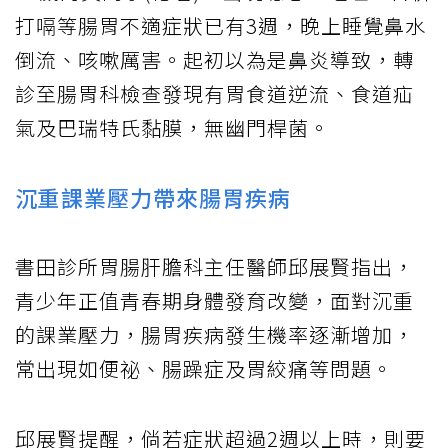
打嗝等腸胃不適症狀已有3週，晚上睡覺鼻水
倒流、咳嗽厲害。起初以為是鼻炎導致，轉
診至腸胃科檢查發現有胃食道逆流、食道疝
氣及巴瑞特氏黏膜，無幽門桿菌。
沉重課業壓力帶來腸胃疾病
書田診所胃腸肝膽科主任醫師邱展賢指出，
青少年正值青春期身體發育改變，面對沉重
的課業壓力，腸胃疾病發生機率逐漸增加，
常出現如便祕、腸躁症及胃絞痛等問題。
邱展賢提醒，倘若症狀超過2週以上時，則要