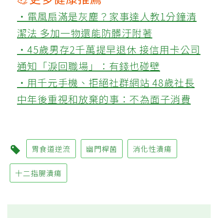
‧電風扇滿是灰塵？家事達人教1分鐘清
潔法 多加一物還能防髒汙附著
‧45歲男存2千萬提早退休 接信用卡公司
通知「淚回職場」：有錢也碰壁
‧用千元手機、拒絕社群網站 48歲社長
中年後重視和放棄的事：不為面子消費
胃食道逆流
幽門桿菌
消化性潰瘍
十二指腸潰瘍