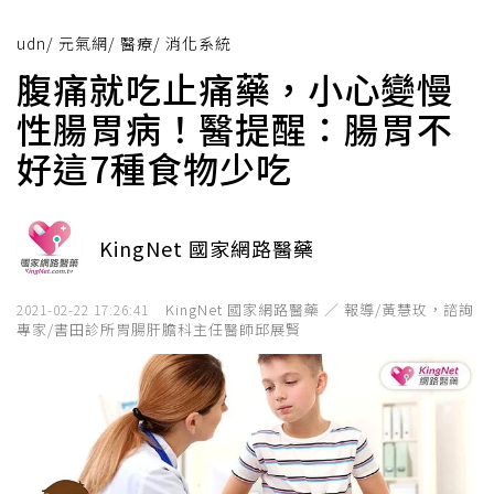
udn
/
元氣網
/
醫療
/
消化系統
腹痛就吃止痛藥，小心變慢
性腸胃病！醫提醒：腸胃不
好這7種食物少吃
KingNet 國家網路醫藥
KingNet 國家網路醫藥 ／ 報導/黃慧玫，諮詢
2021-02-22 17:26:41
專家/書田診所胃腸肝膽科主任醫師邱展賢