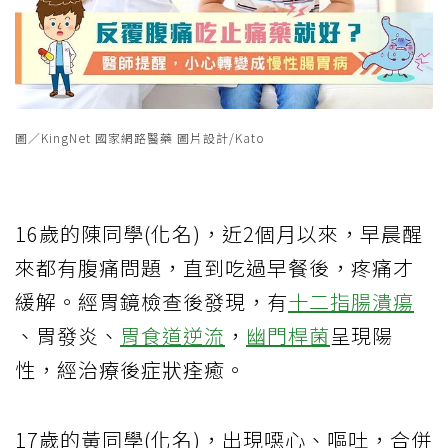
圖／KingNet 國家網路醫藥 圖片設計/Kato
16歲的陳同學(化名)，近2個月以來，早晨醒
來都有腹痛問題，直到吃過早餐後，疼痛才
緩解。經胃鏡檢查後發現，有
十二指腸潰瘍
、胃發炎、
胃食道逆流
，
幽門桿菌
呈現陽
性，經治療後症狀痊癒。
17歲的黃同學(化名)，出現噁心、嘔吐，合併