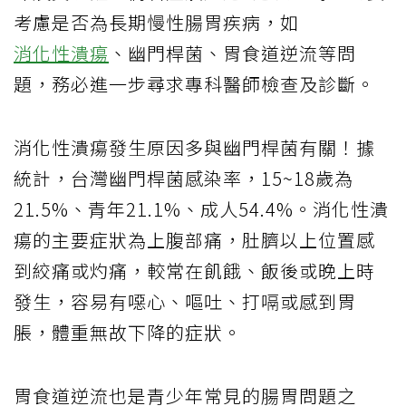
考慮是否為長期慢性腸胃疾病，如
消化性潰瘍
、幽門桿菌、胃食道逆流等問
題，務必進一步尋求專科醫師檢查及診斷。
消化性潰瘍發生原因多與幽門桿菌有關！據
統計，台灣幽門桿菌感染率，15~18歲為
21.5%、青年21.1%、成人54.4%。消化性潰
瘍的主要症狀為上腹部痛，肚臍以上位置感
到絞痛或灼痛，較常在飢餓、飯後或晚上時
發生，容易有噁心、嘔吐、打嗝或感到胃
脹，體重無故下降的症狀。
胃食道逆流也是青少年常見的腸胃問題之