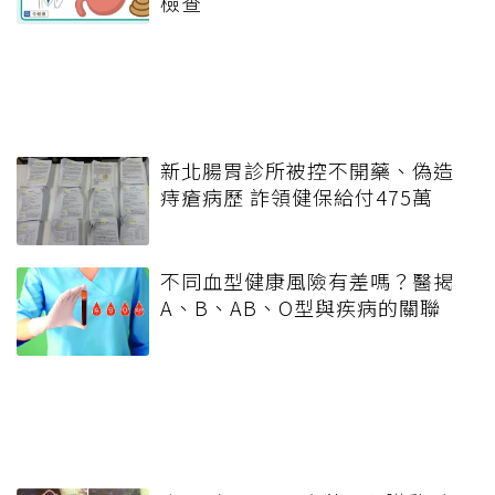
檢查
新北腸胃診所被控不開藥、偽造
痔瘡病歷 詐領健保給付475萬
不同血型健康風險有差嗎？醫揭
A、B、AB、O型與疾病的關聯