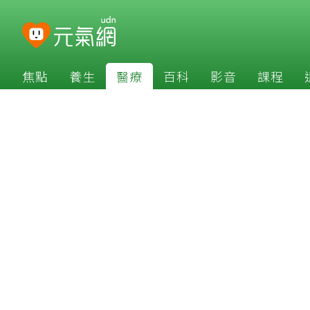
焦點
養生
醫療
百科
影音
課程