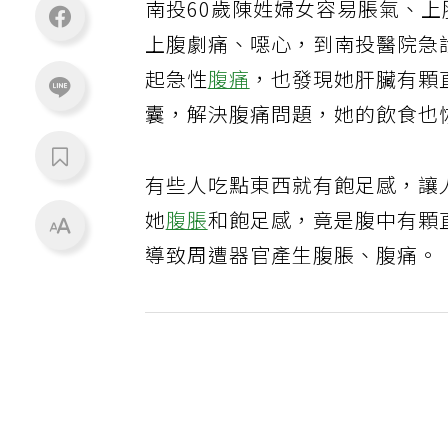
南投60歲陳姓婦女容易脹氣、
上腹劇痛、噁心，到南投醫院急
起急性
腹痛
，也發現她肝臟有顆
囊，解決腹痛問題，她的飲食也
有些人吃點東西就有飽足感，讓
她
腹脹
和飽足感，竟是腹中有顆
導致周遭器官產生腹脹、腹痛。