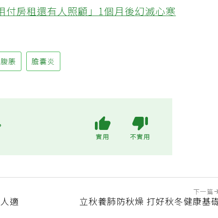
醫曝「看不見的隱患」：失智、糖尿病風險大增
不用付房租還有人照顧」1個月後幻滅心寒
腹脹
膽囊炎
?
實用
不實用
下一篇
個人適
立秋養肺防秋燥 打好秋冬健康基