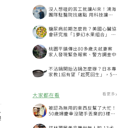
沒人想碰的苦工就讓AI來！鴻海
團隊駐醫院找痛點 用科技讓醫
療更有溫度
糖尿病前期怎麼救？美國心臟協
會研究推「1夢幻水果組合」 酪
梨加它改善血管功能
桃園平鎮傳出80多歲夫弒妻案
家人發現緊急報案、警方調查中
不沾鍋開始沾鍋怎麼辦？日本專
家教1招有望「起死回生」，5情
況該換新
看更多
大家都在看
被認為無用的東西反幫了大忙！
50歲婦慶幸沒隨手丟棄的3樣物
礎
品