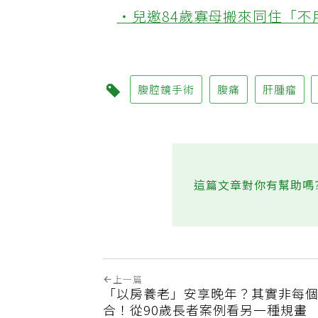
‧健檢血糖正常別安心太早！
‧兒邀84歲寡母搬來同住「
腹腔鏡手術
腹痛
肝腫瘤
這篇文章對你有幫助嗎
上一篇
「以房養老」安享晚年？其實非每