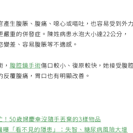
官產生腹脹、腹痛、噁心或嘔吐，也容易受到外
更嚴重的併發症。陳姓病患水泡大小達22公分，
慾變差、容易腹脹等不適感。
術，
腹腔鏡手術
傷口較小、復原較快，她接受腹
的反覆腹痛，胃口也有明顯改善。
忙！50歲婦慶幸沒隨手丟棄的3樣物品