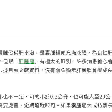
囊腫俗稱肝水泡，是囊腫裡頭充滿液體，為良性
。但跟「
肝腫瘤
」有極大的區別，許多病患擔心
根據目前文獻資料，沒有跡象顯示肝囊腫會變成
也不一定，可的小於0.2公分，也可能大至20公
需要處置，定期追蹤即可。如果囊腫過大或持續