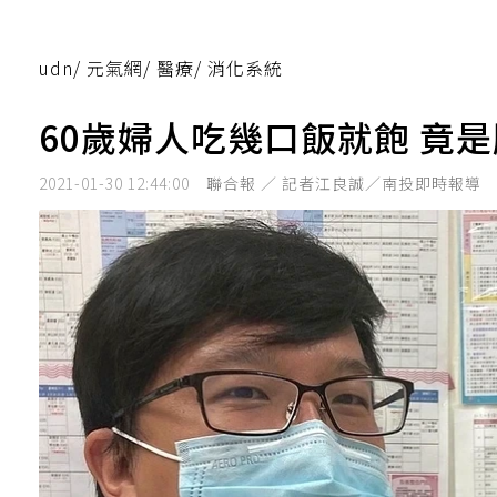
udn
/
元氣網
/
醫療
/
消化系統
60歲婦人吃幾口飯就飽 竟
2021-01-30 12:44:00
聯合報 ／ 記者江良誠／南投即時報導