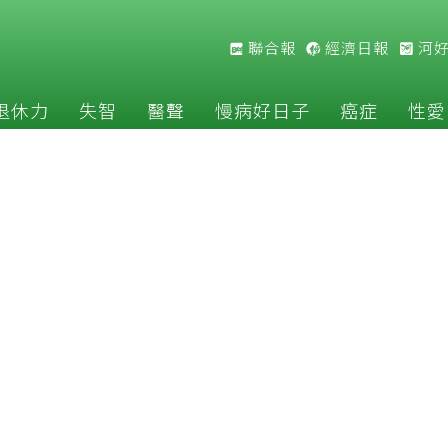
聯合報
經濟日報
河
退休力
失智
醫聲
慢病好日子
癌症
性愛