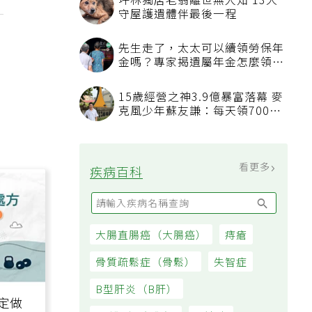
坪林獨居老翁離世無人知 13犬
守屋護遺體伴最後一程
先生走了，太太可以續領勞保年
金嗎？專家揭遺屬年金怎麼領，
看順位還要看資格
15歲經營之神3.9億暴富落幕 麥
克風少年蘇友謙：每天領700元
過日子
看更多
疾病百科
大腸直腸癌（大腸癌）
痔瘡
骨質疏鬆症（骨鬆）
失智症
B型肝炎（B肝）