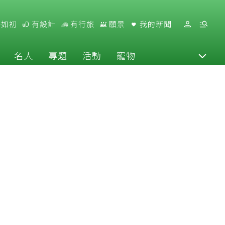
好如初
有設計
有行旅
願景
我的新聞
名人
專題
活動
寵物