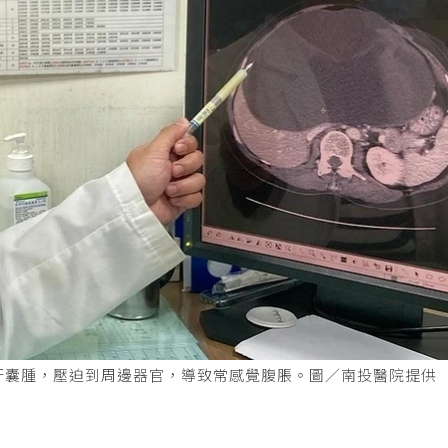
肝囊腫，壓迫到周邊器官，導致常感覺腹脹。圖／南投醫院提供