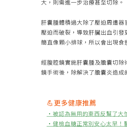
大，則需進一步治療甚至切除。
肝囊腫體積過大除了壓迫周遭器
壓迫而破裂，導致肝臟出血引發
簡直像顆小排球，所以會出現食
經腹腔鏡實施肝囊腫及膽囊切除
鏡手術後，除解決了膽囊炎造成
💪更多健康推薦
‧被認為無用的東西反幫了大