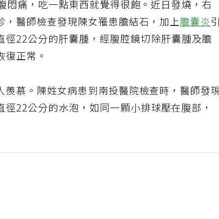
上腹悶痛，吃一點東西就覺得很飽。近日發燒，右
診，醫師檢查發現陳女罹患膽結石，加上
膽囊炎
直徑22公分的肝囊腫，經腹腔鏡切除肝囊腫及膽
恢復正常。
人羨慕。陳姓女病患到南投醫院檢查時，醫師發
直徑22公分的水泡，如同一顆小排球壓在腹部，