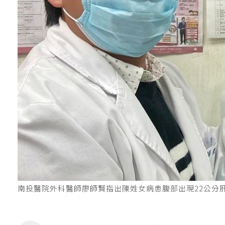
南投醫院外科醫師廖師賢指出陳姓女病患腹部出現22公分