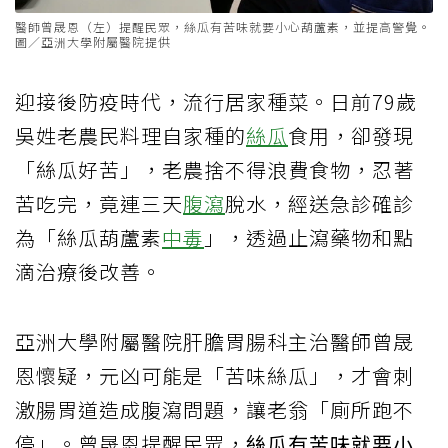
醫師曾晟恩（左）提醒民眾，絲瓜有苦味就要小心葫蘆素，並提高警覺。
圖／亞洲大學附屬醫院提供
迎接後防疫時代，流行居家種菜。日前79歲
吳姓老農民料理自家種的
絲瓜
食用，卻發現
「絲瓜好苦」，老農捨不得浪費食物，忍著
苦吃完，竟連三天
腹瀉
脫水，經送急診確診
為「絲瓜葫蘆素
中毒
」，透過止瀉藥物和點
滴治療後改善。
亞洲大學附屬醫院肝膽胃腸科主治醫師曾晟
恩懷疑，元凶可能是「苦味絲瓜」，才會刺
激腸胃道造成腹瀉問題，讓老翁「廁所跑不
停」。曾晟恩提醒民眾，
絲瓜有苦味就要小