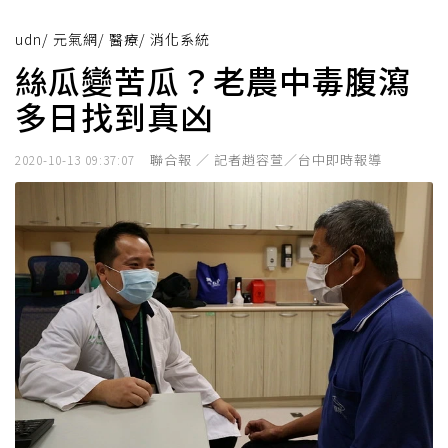
udn
/
元氣網
/
醫療
/
消化系統
絲瓜變苦瓜？老農中毒腹瀉
多日找到真凶
聯合報 ／ 記者趙容萱／台中即時報導
2020-10-13 09:37:07