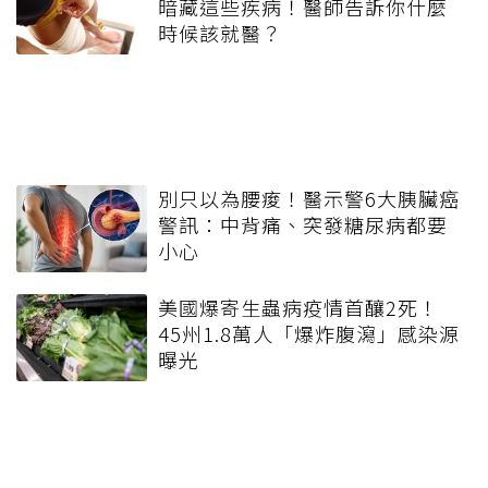
暗藏這些疾病！醫師告訴你什麼
時候該就醫？
別只以為腰痠！醫示警6大胰臟癌
警訊：中背痛、突發糖尿病都要
小心
美國爆寄生蟲病疫情首釀2死！
45州1.8萬人「爆炸腹瀉」感染源
曝光