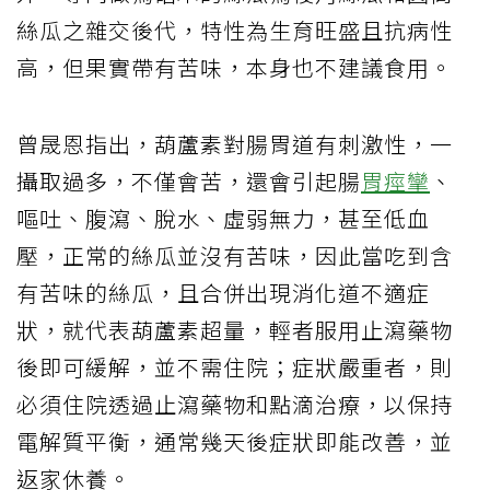
絲瓜之雜交後代，特性為生育旺盛且抗病性
高，但果實帶有苦味，本身也不建議食用。
曾晟恩指出，葫蘆素對腸胃道有刺激性，一
攝取過多，不僅會苦，還會引起腸
胃痙攣
、
嘔吐、腹瀉、脫水、虛弱無力，甚至低血
壓，正常的絲瓜並沒有苦味，因此當吃到含
有苦味的絲瓜，且合併出現消化道不適症
狀，就代表葫蘆素超量，輕者服用止瀉藥物
後即可緩解，並不需住院；症狀嚴重者，則
必須住院透過止瀉藥物和點滴治療，以保持
電解質平衡，通常幾天後症狀即能改善，並
返家休養。