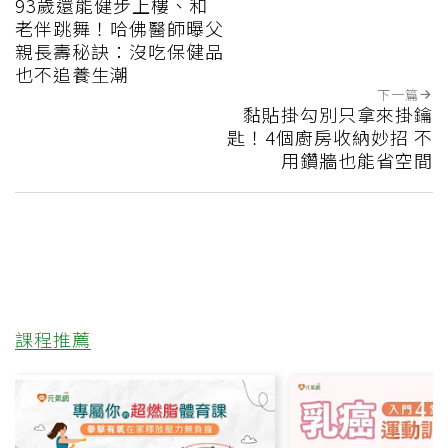
93歲還能健步上樓、和
老伴跳舞！哈佛醫師曝父
親長壽秘訣：沒吃保健品
也不追養生潮
下一篇
黏貼掛勾別只拿來掛鑰
匙！4個廚房收納妙招 不
用鑽牆也能省空間
課程推薦