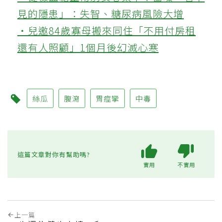
見的隱患」：失智、糖尿病風險大增
‧兒邀84歲寡母搬來同住「不用付房租
還有人照顧」1個月後幻滅心寒
絲瓜
腹瀉
胃痙攣
中毒
這篇文章對你有幫助嗎?
實用
不實用
上一篇