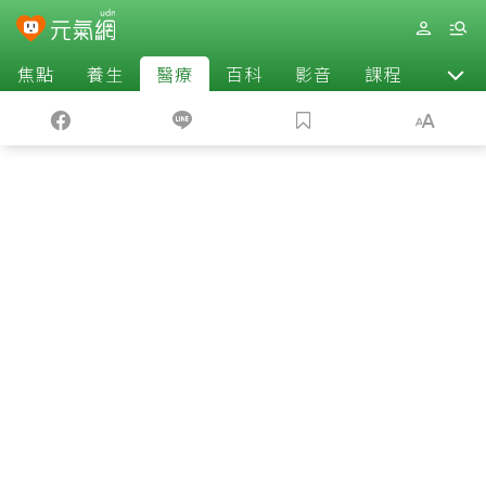
焦點
養生
醫療
百科
影音
課程
退休