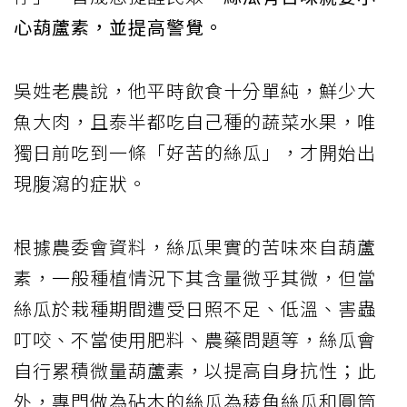
心葫蘆素，並提高警覺。
吳姓老農說，他平時飲食十分單純，鮮少大
魚大肉，且泰半都吃自己種的蔬菜水果，唯
獨日前吃到一條「好苦的絲瓜」，才開始出
現腹瀉的症狀。
根據農委會資料，絲瓜果實的苦味來自葫蘆
素，一般種植情況下其含量微乎其微，但當
絲瓜於栽種期間遭受日照不足、低溫、害蟲
叮咬、不當使用肥料、農藥問題等，絲瓜會
自行累積微量葫蘆素，以提高自身抗性；此
外，專門做為砧木的絲瓜為稜角絲瓜和圓筒