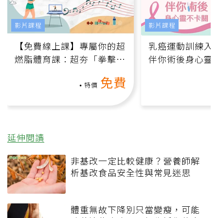
影片課程
影片課程
【免費線上課】專屬你的超
乳癌運動訓練入門
燃脂體育課：超夯「拳擊有
伴你術後身心靈
氧」高壓族在家釋放壓力無
上影音課）
免費
負擔
特價
延伸閱讀
非基改一定比較健康？營養師解
析基改食品安全性與常見迷思
體重無故下降別只當變瘦，可能