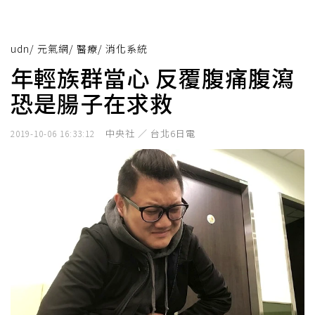
udn
/
元氣網
/
醫療
/
消化系統
年輕族群當心 反覆腹痛腹瀉
恐是腸子在求救
中央社 ／ 台北6日電
2019-10-06 16:33:12