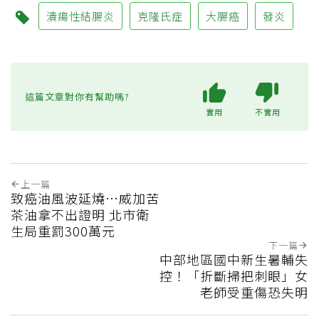
潰瘍性結腸炎
克隆氏症
大腸癌
發炎
這篇文章對你有幫助嗎?
實用
不實用
上一篇
致癌油風波延燒…威加苦
茶油拿不出證明 北市衛
生局重罰300萬元
下一篇
中部地區國中新生暑輔失
控！「折斷掃把刺眼」女
老師受重傷恐失明