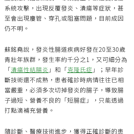
系統攻擊，出現反覆發炎、潰瘍等症狀，甚
至會出現廔管、穿孔或阻塞問題，目前成因
仍不明。
蘇銘堯說，發炎性腸道疾病好發在20至30歲
青壯年族群，發生率約千分之1，又可細分為
「
潰瘍性結腸炎
」和「
克隆氏症
」；早年診
斷技術還不成熟，患者確診時病情往往已相
當嚴重，必須多次切掉發炎的腸子，導致腸
子過短、營養不良的「短腸症」，只能透過
打點滴補充營養。
隨診斷、醫療技術進步，獲得正確診斷的患