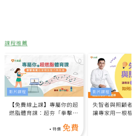
課程推薦
影片課程
影片課程
【免費線上課】專屬你的超
失智者與照顧者
燃脂體育課：超夯「拳擊有
讓專家用一根棍
氧」高壓族在家釋放壓力無
何逆轉退化大腦
免費
負擔
課）
特價