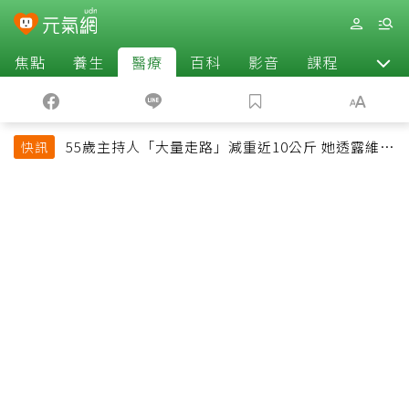
焦點
養生
醫療
百科
影音
課程
退休
55歲主持人「大量走路」減重近10公斤 她透露維持
快訊
十多年習慣心法