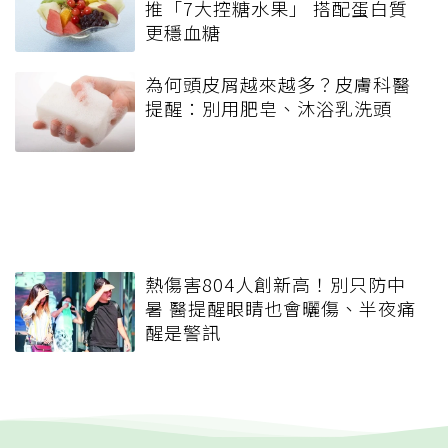
推「7大控糖水果」 搭配蛋白質
更穩血糖
為何頭皮屑越來越多？皮膚科醫
提醒：別用肥皂、沐浴乳洗頭
熱傷害804人創新高！別只防中
暑 醫提醒眼睛也會曬傷、半夜痛
醒是警訊