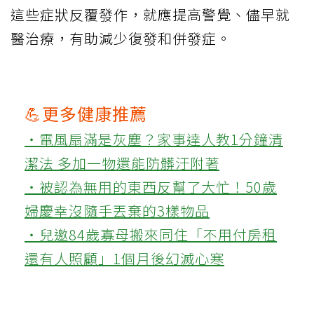
這些症狀反覆發作，就應提高警覺、儘早就
醫治療，有助減少復發和併發症。
💪更多健康推薦
‧電風扇滿是灰塵？家事達人教1分鐘清
潔法 多加一物還能防髒汙附著
‧被認為無用的東西反幫了大忙！50歲
婦慶幸沒隨手丟棄的3樣物品
‧兒邀84歲寡母搬來同住「不用付房租
還有人照顧」1個月後幻滅心寒