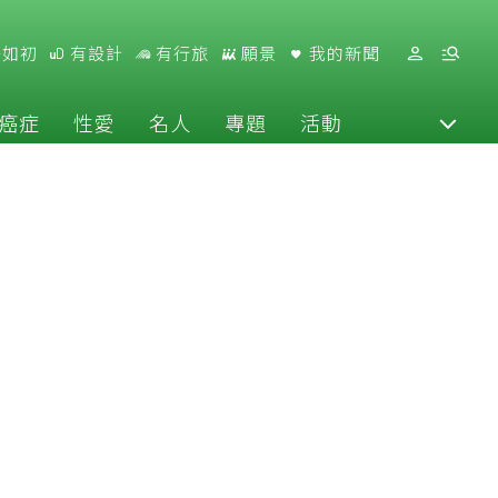
好如初
有設計
有行旅
願景
我的新聞
癌症
性愛
名人
專題
活動