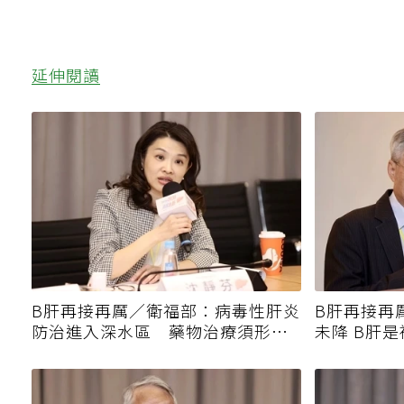
延伸閱讀
B肝再接再厲／衛福部：病毒性肝炎
B肝再接再
防治進入深水區 藥物治療須形成
未降 B肝
共識