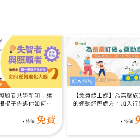
影片課程
照顧者共學新知：讓
【免費線上課】為高壓族
根棍子告訴你如何逆
的運動紓壓處方：加入行
腦（線上影音課）
增肌、互動元素，0基礎
免費
做！
特價
特價