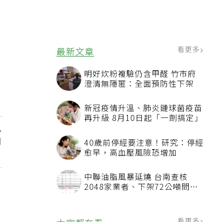
看更多
最新文章
明好炊粉複驗仍含甲醛 竹市府
澄清無隱匿：全面預防性下架
新冠疫情升溫、肺炎鏈球菌疫苗
再升級 8月10日起「一劑搞定」
月
40歲前停經要注意！研究：停經
」
愈早，高血壓風險恐增加
中聯油脂風暴延燒 台南查核
2048家業者、下架72公噸問題
油品