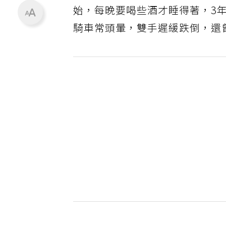
始，每晚要喝些酒才睡得著，3
騎車常頭暈，雙手遲緩跌倒，還