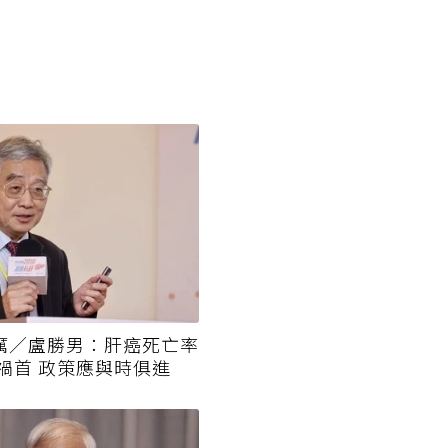
厲／盧勝男：肝癌死亡率
是禍首 政策應與時俱進