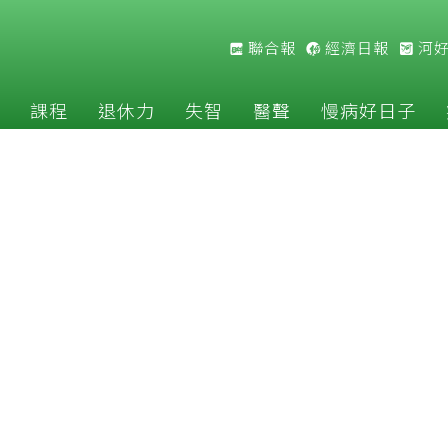
聯合報
經濟日報
河
課程
退休力
失智
醫聲
慢病好日子