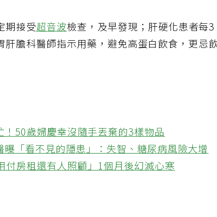
定期接受
超音波
檢查，及早發現；肝硬化患者每3
胃肝膽科醫師指示用藥，避免高蛋白飲食，更忌
忙！50歲婦慶幸沒隨手丟棄的3樣物品
醫曝「看不見的隱患」：失智、糖尿病風險大增
不用付房租還有人照顧」1個月後幻滅心寒