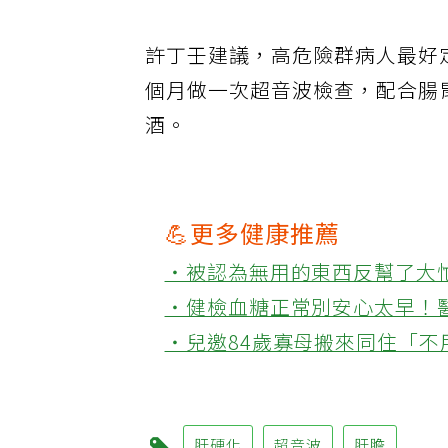
許丁壬建議，高危險群病人最好
個月做一次超音波檢查，配合腸
酒。
💪更多健康推薦
‧被認為無用的東西反幫了大
‧健檢血糖正常別安心太早！
‧兒邀84歲寡母搬來同住「