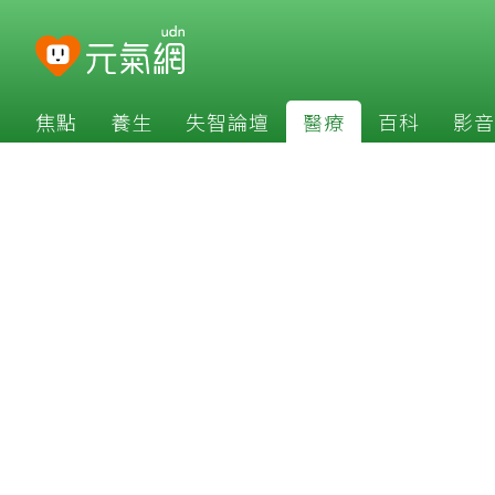
焦點
養生
失智論壇
醫療
百科
影音