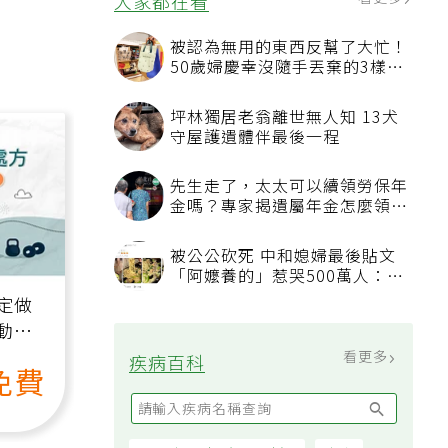
看更多
大家都在看
被認為無用的東西反幫了大忙！
50歲婦慶幸沒隨手丟棄的3樣物
品
坪林獨居老翁離世無人知 13犬
守屋護遺體伴最後一程
先生走了，太太可以續領勞保年
金嗎？專家揭遺屬年金怎麼領，
看順位還要看資格
被公公砍死 中和媳婦最後貼文
「阿嬤養的」惹哭500萬人：下
輩子要幸福
定做
動、
也能
看更多
疾病百科
免費