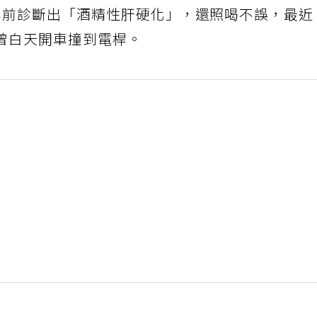
年前診斷出「酒精性肝硬化」，還照喝不誤，最近
曾白天開車撞到電桿。