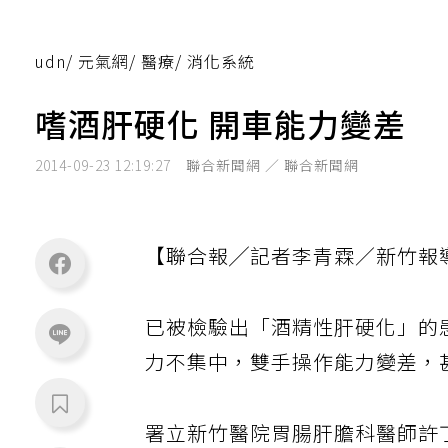
udn
/
元氣網
/
醫療
/
消化系統
嗜酒肝硬化 開車能力變差
2014-09-23 12:19:27
聯合新聞網 ／ 聯合新聞網
【聯合報╱記者李青霖／新竹報
已被檢驗出「酒精性肝硬化」的
力不集中，雙手操作能力變差，
署立新竹醫院胃腸肝膽科醫師許丁