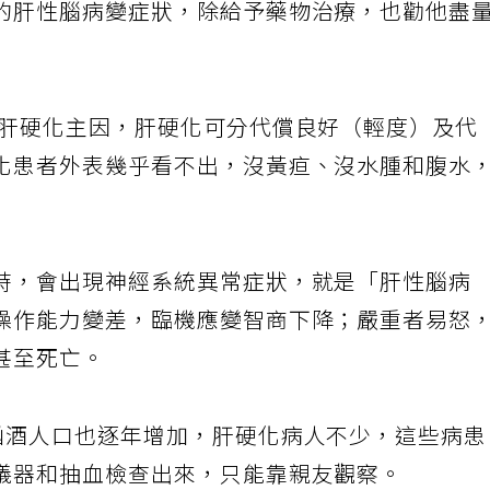
的肝性腦病變症狀，除給予藥物治療，也勸他盡
是肝硬化主因，肝硬化可分代償良好（輕度）及代
化患者外表幾乎看不出，沒黃疸、沒水腫和腹水
時，會出現神經系統異常症狀，就是「肝性腦病
操作能力變差，臨機應變智商下降；嚴重者易怒
甚至死亡。
酗酒人口也逐年增加，肝硬化病人不少，這些病
儀器和抽血檢查出來，只能靠親友觀察。