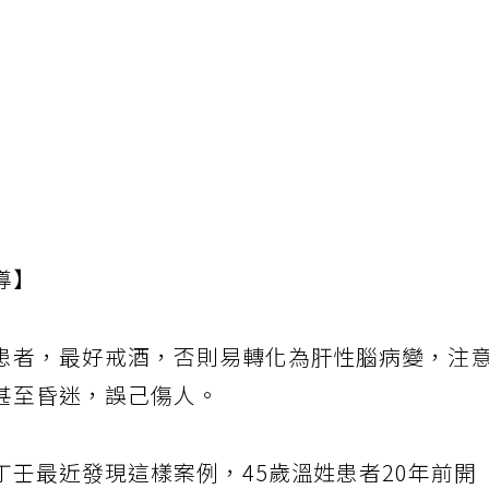
導】
患者，最好戒酒，否則易轉化為肝性腦病變，注
甚至昏迷，誤己傷人。
壬最近發現這樣案例，45歲溫姓患者20年前開