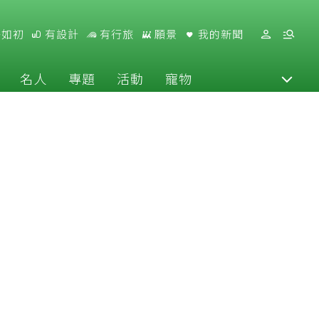
好如初
有設計
有行旅
願景
我的新聞
名人
專題
活動
寵物