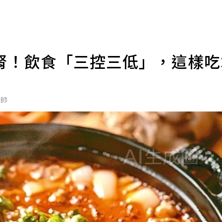
腎！飲食「三控三低」，這樣
醫師