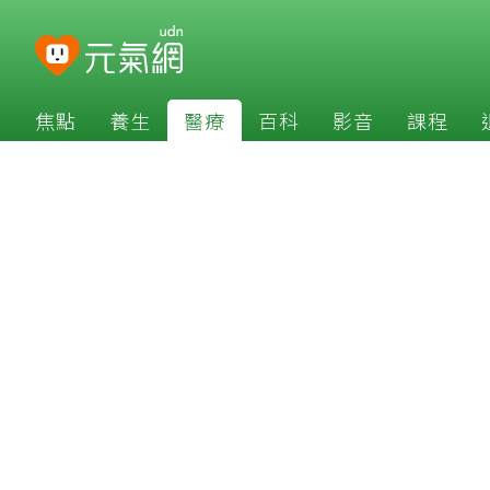
焦點
養生
醫療
百科
影音
課程