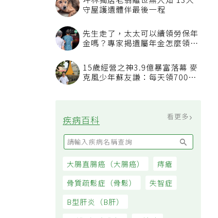
坪林獨居老翁離世無人知 13犬
守屋護遺體伴最後一程
先生走了，太太可以續領勞保年
金嗎？專家揭遺屬年金怎麼領，
看順位還要看資格
15歲經營之神3.9億暴富落幕 麥
克風少年蘇友謙：每天領700元
過日子
看更多
疾病百科
大腸直腸癌（大腸癌）
痔瘡
骨質疏鬆症（骨鬆）
失智症
B型肝炎（B肝）