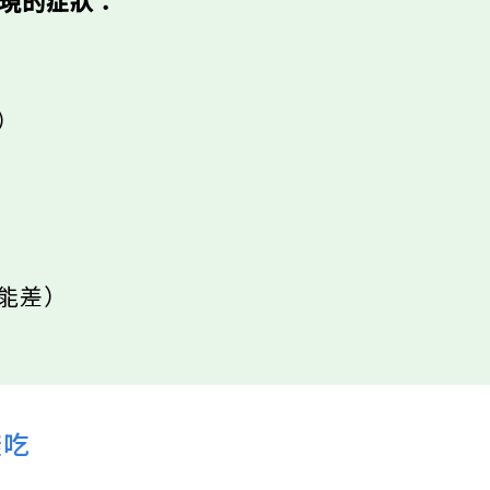
出現的症狀：
留）
功能差）
樣吃