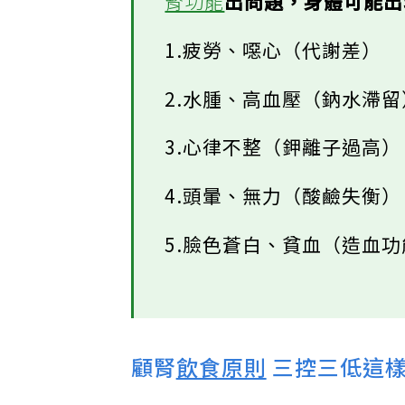
腎功能
出問題，身體可能
1.疲勞、噁心（代謝差）
2.水腫、高血壓（鈉水滯
3.心律不整（鉀離子過高）
4.頭暈、無力（酸鹼失衡）
5.臉色蒼白、貧血（造血
顧腎
飲食原則
三控三低這