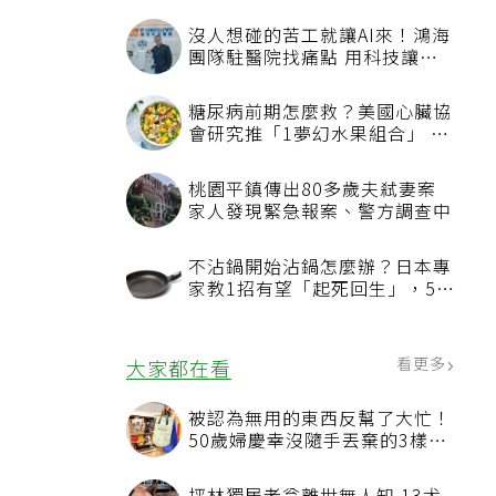
沒人想碰的苦工就讓AI來！鴻海
團隊駐醫院找痛點 用科技讓醫
療更有溫度
糖尿病前期怎麼救？美國心臟協
會研究推「1夢幻水果組合」 酪
梨加它改善血管功能
桃園平鎮傳出80多歲夫弒妻案
家人發現緊急報案、警方調查中
不沾鍋開始沾鍋怎麼辦？日本專
家教1招有望「起死回生」，5情
況該換新
看更多
大家都在看
被認為無用的東西反幫了大忙！
50歲婦慶幸沒隨手丟棄的3樣物
品