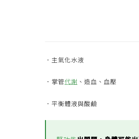
．主氣化水液
．掌管
代謝
、造血、血壓
．平衡體液與酸鹼