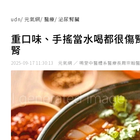
udn
/
元氣網
/
醫療
/
泌尿腎臟
重口味、手搖當水喝都很傷
腎
2025-09-17 11:30:13
元氣網 ／ 鳴堂中醫體系醫療長周宗翰