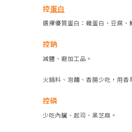
控
蛋白
選擇優質蛋白：雞蛋白、豆腐、
控鈉
減鹽、避加工品。
火鍋料、泡麵、香腸少吃，用香
控磷
少吃內臟、起司、黑芝麻。