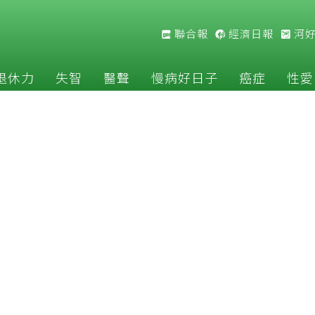
聯合報
經濟日報
河
退休力
失智
醫聲
慢病好日子
癌症
性愛