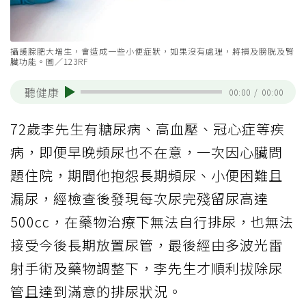
攝護腺肥大增生，會造成一些小便症狀，如果沒有處理，將損及膀胱及腎
臟功能。圖／123RF
聽健康
00:00
/
00:00
72歲李先生有糖尿病、高血壓、冠心症等疾
病，即便早晚頻尿也不在意，一次因心臟問
題住院，期間他抱怨長期頻尿、小便困難且
漏尿，經檢查後發現每次尿完殘留尿高達
500cc，在藥物治療下無法自行排尿，也無法
接受今後長期放置尿管，最後經由多波光雷
射手術及藥物調整下，李先生才順利拔除尿
管且達到滿意的排尿狀況。