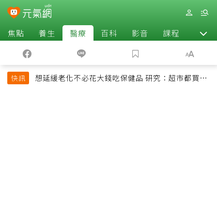
焦點
養生
醫療
百科
影音
課程
退休
想延緩老化不必花大錢吃保健品 研究：超市都買得
快訊
到的1便宜食品就可以