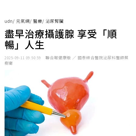
udn
/
元氣網
/
醫療
/
泌尿腎臟
盡早治療攝護腺 享受「順
暢」人生
聯合報健康版 ／ 國泰綜合醫院泌尿科醫師蔡
2025-09-11 09:50:59
樹衛