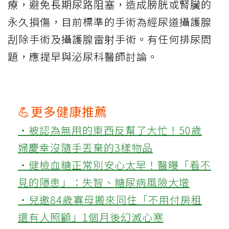
療，避免長期尿路阻塞，造成膀胱或腎臟的
永久損傷，目前標準的手術為經尿道攝護腺
刮除手術及攝護腺雷射手術。有任何排尿問
題，應提早與泌尿科醫師討論。
💪更多健康推薦
‧被認為無用的東西反幫了大忙！50歲
婦慶幸沒隨手丟棄的3樣物品
‧健檢血糖正常別安心太早！醫曝「看不
見的隱患」：失智、糖尿病風險大增
‧兒邀84歲寡母搬來同住「不用付房租
還有人照顧」1個月後幻滅心寒