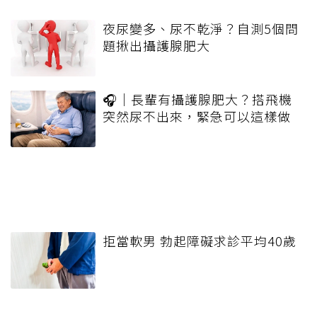
夜尿變多、尿不乾淨？自測5個問
題揪出攝護腺肥大
🎧｜長輩有攝護腺肥大？搭飛機
突然尿不出來，緊急可以這樣做
拒當軟男 勃起障礙求診平均40歲