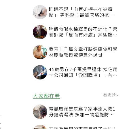
睡眠不足「血管如擰抹布被擠
壓」 專科醫：最被忽略的抗老
方法
吃飯時喝水稀釋胃酸不消化？營
養師揭「反而有好處」某些族群
才要禁
發表上千篇文章打臉健康偽科學
林慶順教授驚傳意外過世
45歲男存2千萬提早退休 接信用
卡公司通知「淚回職場」：有錢
也碰壁
看更多
大家都在看
電風扇滿是灰塵？家事達人教1
分鐘清潔法 多加一物還能防髒
汙附著