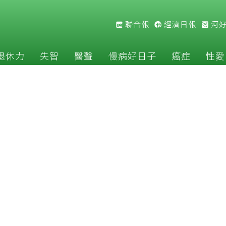
聯合報
經濟日報
河
退休力
失智
醫聲
慢病好日子
癌症
性愛