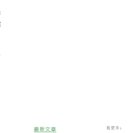
待
院
析
看更多
最新文章