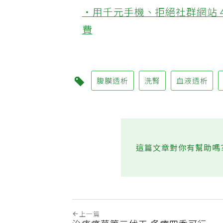
‧45歲男存2千萬提早退休 
‧用千元手機、拒絕社群網站 
費
腹膜透析
洗腎
血液透析
這篇文章對你有幫助嗎
上一篇