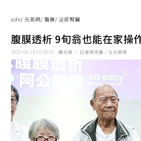
udn
/
元氣網
/
醫療
/
泌尿腎臟
腹膜透析 9旬翁也能在家操
2025-06-19 10:58:22
聯合報 ／ 記者陳雨鑫／台北報導