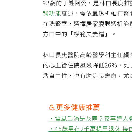
93歲的于姓阿公，是林口長庚
腎功能
衰退，需依靠透析維持腎
在洗腎室，選擇居家腹膜透析治
方口中的「模範夫妻檔」。
林口長庚醫院高齡醫學科主任顏
的心血管住院風險降低26%，死
活自主性，也有助延長壽命，尤
💪更多健康推薦
‧電風扇滿是灰塵？家事達人