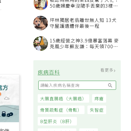
訊
被認為無用的東西反幫了大忙！
50歲婦慶幸沒隨手丟棄的3樣物
品
坪林獨居老翁離世無人知 13犬
守屋護遺體伴最後一程
15歲經營之神3.9億暴富落幕 麥
克風少年蘇友謙：每天領700元
過日子
看更多
疾病百科
大腸直腸癌（大腸癌）
痔瘡
骨質疏鬆症（骨鬆）
失智症
B型肝炎（B肝）