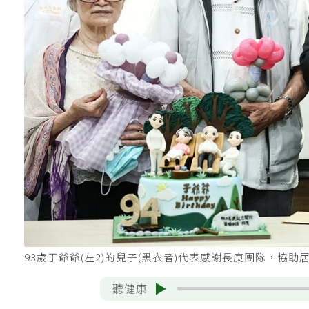
93歲于爺爺(左2)的兒子(黑衣者)代表感謝長庚團隊，
聽健康