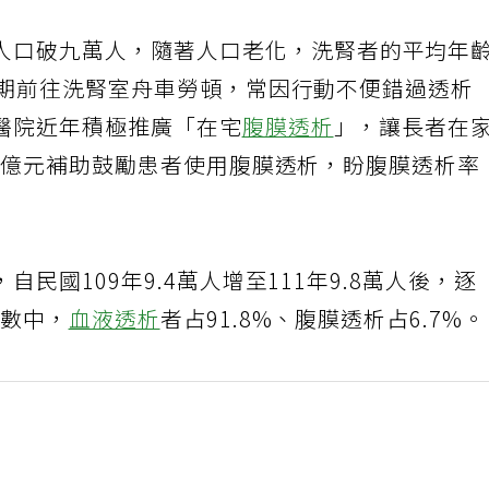
人口破九萬人，隨著人口老化，洗腎者的平均年
定期前往洗腎室舟車勞頓，常因行動不便錯過透析
醫院近年積極推廣「在宅
腹膜透析
」，讓長者在
.3億元補助鼓勵患者使用腹膜透析，盼腹膜透析率
民國109年9.4萬人增至111年9.8萬人後，逐
人數中，
血液透析
者占91.8%、腹膜透析占6.7%