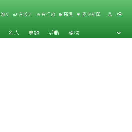
好如初
有設計
有行旅
願景
我的新聞
名人
專題
活動
寵物