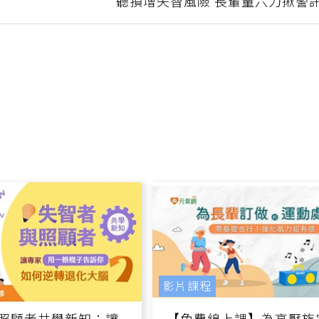
聽損增失智風險 長輩量六力揪警
影片課程