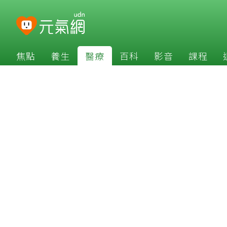
焦點
養生
醫療
百科
影音
課程