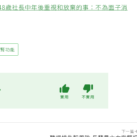
接信用卡公司通知「淚回職場」：有錢也碰壁
48歲社長中年後重視和放棄的事：不為面子消
腎功能
?
實用
不實用
下一篇