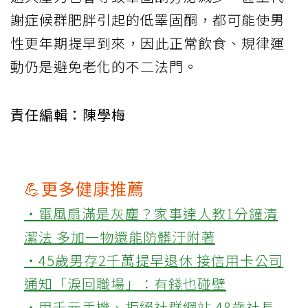
謝症候群肥胖引起的低睪固酮，都可能使男
性更年期提早到來，因此正常飲食、規律運
動仍是避免老化的不二法門。
責任編輯：陳學梅
💪更多健康推薦
‧電風扇滿是灰塵？家事達人教1分鐘清
潔法 多加一物還能防髒汙附著
‧45歲男存2千萬提早退休 接信用卡公司
通知「淚回職場」：有錢也碰壁
‧用千元手機、拒絕社群網站 48歲社長