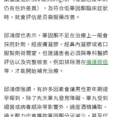
仍有些許差異），及符合低睪固酮臨床症狀
時，就會評估是否需服藥改善。
邱鴻傑也表示，睪固酮不足在治療上一般會
採用針劑、經皮膚凝膠、經鼻內凝膠或者口
服製劑荷爾蒙，但建議患者必須與專科醫師
評估以及完整檢查，例如排除潛在
攝護腺癌
等，才能開始補充治療。
邱鴻傑強調，有許多因素會讓男性更年期提
早報到，除了先天睪丸發育障礙、睪丸受到
細菌或病毒感染等影響外，過度酒精攝取、
過大壓力也會導致睪固酮分泌減少，甚至代