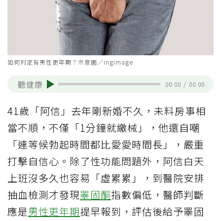
如何判定有男性更年期？示意圖／ingimage
聽健康
00:00
/
00:00
41歲「阿信」去年剛新婚不久，未料房事相
當不順，不僅「1分鐘就繳械」，他還自嘲
「連等候勃起時間都比愛愛時間長」，嚴重
打擊自信心。除了性功能問題外，阿信白天
上班沒多久也容易「虛累累」，到醫院安排
抽血檢測才發現
睪固酮
指數偏低，醫師判斷
應是
男性更年期
提早報到，評估後給予睪固