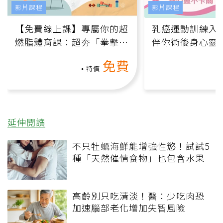
影片課程
影片課程
【免費線上課】專屬你的超
乳癌運動訓練入門
燃脂體育課：超夯「拳擊有
伴你術後身心靈
氧」高壓族在家釋放壓力無
上影音課）
免費
負擔
特價
延伸閱讀
不只牡蠣海鮮能增強性慾！試試5
種「天然催情食物」也包含水果
高齡別只吃清淡！醫：少吃肉恐
加速腦部老化增加失智風險