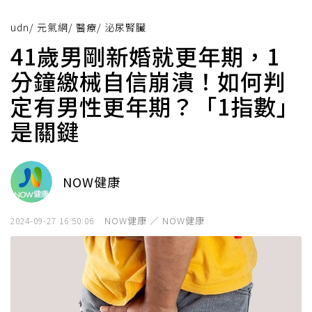
udn
/
元氣網
/
醫療
/
泌尿腎臟
41歲男剛新婚就更年期，1
分鐘繳械自信崩潰！如何判
定有男性更年期？「1指數」
是關鍵
NOW健康
NOW健康 ／ NOW健康
2024-09-27 16:50:06