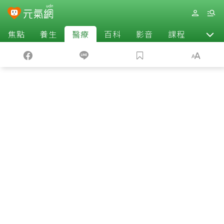
焦點
養生
醫療
百科
影音
課程
退休