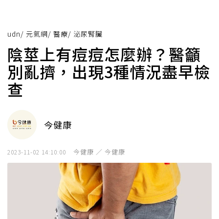
udn
/
元氣網
/
醫療
/
泌尿腎臟
陰莖上有痘痘怎麼辦？醫籲
別亂擠，出現3種情況盡早檢
查
今健康
今健康 ／ 今健康
2023-11-02 14:10:00