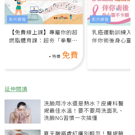
影片課程
影片課程
【免費線上課】專屬你的超
乳癌運動訓練入門
燃脂體育課：超夯「拳擊有
伴你術後身心靈
氧」高壓族在家釋放壓力無
上影音課）
免費
負擔
特價
延伸閱讀
洗臉用冷水還是熱水？皮膚科醫
揭最佳水溫！要不要用洗面乳、
洗臉NG習慣一次搞懂
夏天皺褶處紅癢別輕忽！醫揭腋