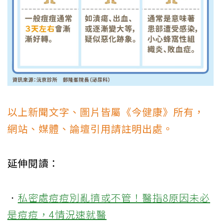
以上新聞文字、圖片皆屬《今健康》所有，
網站、媒體、論壇引用請註明出處。
延伸閱讀：
．
私密處痘痘別亂擠或不管！醫指8原因未必
是痘痘，4情況速就醫