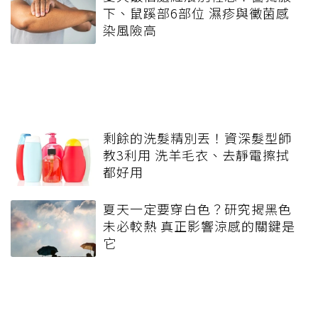
下、鼠蹊部6部位 濕疹與黴菌感
染風險高
剩餘的洗髮精別丟！資深髮型師
教3利用 洗羊毛衣、去靜電擦拭
都好用
夏天一定要穿白色？研究揭黑色
未必較熱 真正影響涼感的關鍵是
它