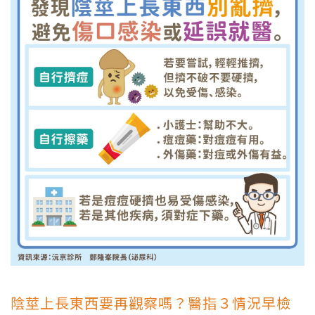
陰莖上長東西要再觀察嗎？醫指３情況早檢