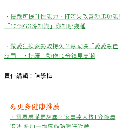
．
慢跑可提升性能力、打呵欠改善勃起功能!
「10個GG冷知識」你知哪幾種
．
做愛狂換姿勢較持久？專家曝「愛愛最佳
時間」，持續一動作10分鐘易高潮
責任編輯：陳學梅
💪更多健康推薦
‧電風扇滿是灰塵？家事達人教1分鐘清
潔法 多加一物還能防髒汙附著