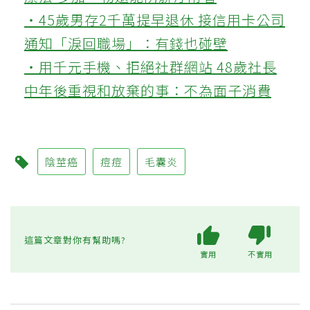
‧45歲男存2千萬提早退休 接信用卡公司
通知「淚回職場」：有錢也碰壁
‧用千元手機、拒絕社群網站 48歲社長
中年後重視和放棄的事：不為面子消費
陰莖癌
痘痘
毛囊炎
這篇文章對你有幫助嗎?
實用
不實用