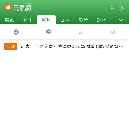
焦點
養生
醫療
百科
影音
課程
退休
發表上千篇文章打臉健康偽科學 林慶順教授驚傳意
快訊
外過世