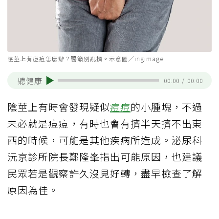
陰莖上有痘痘怎麼辦？醫籲別亂擠。示意圖／ingimage
聽健康
00:00
/
00:00
陰莖上有時會發現疑似
痘痘
的小腫塊，不過
未必就是痘痘，有時也會有擠半天擠不出東
西的時候，可能是其他疾病所造成。泌尿科
沅京診所院長鄭隆峯指出可能原因，也建議
民眾若是觀察許久沒見好轉，盡早檢查了解
原因為佳。