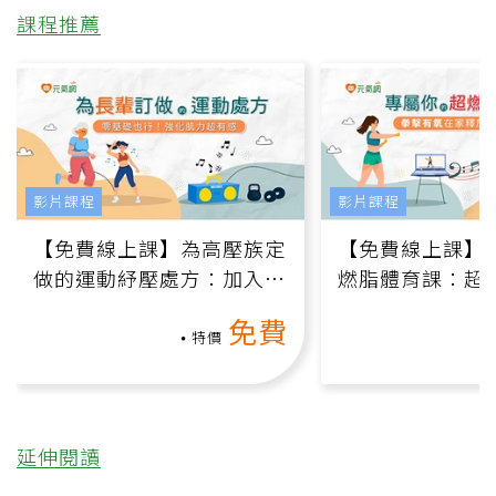
課程推薦
影片課程
影片課程
【免費線上課】為高壓族定
【免費線上課】
做的運動紓壓處方：加入行
燃脂體育課：超
動、增肌、互動元素，0基
氧」高壓族在家
免費
礎也能做！
負擔
特價
延伸閱讀