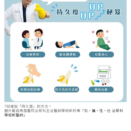
7招增加「持久度」的方法。
圖片截自馬偕醫院泌尿科主治醫師陳鈺昕粉專
「石‧攝‧性‧也 泌尿科
陳鈺昕醫師」