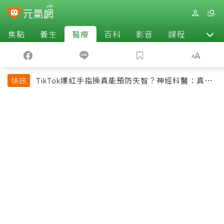
焦點
養生
醫療
百科
影音
課程
退休
TikTok爆紅手指操真能預防失智？神經科醫：真正
快訊
該做的是4件事