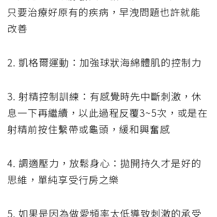
只要治療好原有的疾病，早洩問題也許就能
改善
2. 凱格爾運動：加強球狀海綿體肌的控制力
3. 射精控制訓練：有感覺時先中斷刺激，休
息一下再繼續，以此過程反覆3~5次，或是在
射精前按住繫帶或龜頭，緩和興奮感
4. 調適壓力，放鬆身心：拋開持久才是好的
思維，單純享受行房之樂
5. 如果是因為做愛頻率太低導致刺激的承受