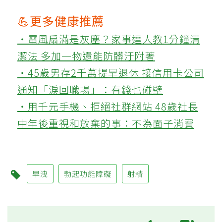
💪更多健康推薦
‧電風扇滿是灰塵？家事達人教1分鐘清
潔法 多加一物還能防髒汙附著
‧45歲男存2千萬提早退休 接信用卡公司
通知「淚回職場」：有錢也碰壁
‧用千元手機、拒絕社群網站 48歲社長
中年後重視和放棄的事：不為面子消費
早洩
勃起功能障礙
射精