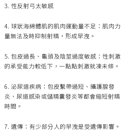
3. 性反射弓太敏感
4. 球狀海綿體肌的肌肉運動量不足：肌肉力
量無法及時抑制射精，形成早洩。
5. 包皮過長、龜頭及陰莖過度敏感：性刺激
的承受能力較低下，一點點刺激就凍未條。
6. 泌尿道疾病：包皮繫帶過短、攝護腺發
炎、尿道感染或儲精囊發炎等都會縮短射精
時間。
7. 遺傳：有少部分人的早洩是受遺傳影響。