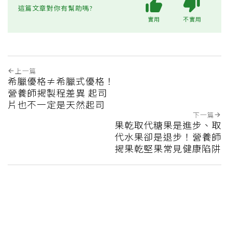
這篇文章對你有幫助嗎?
實用
不實用
上一篇
希臘優格≠希臘式優格！
營養師揭製程差異 起司
片也不一定是天然起司
下一篇
果乾取代糖果是進步、取
代水果卻是退步！營養師
揭果乾堅果常見健康陷阱