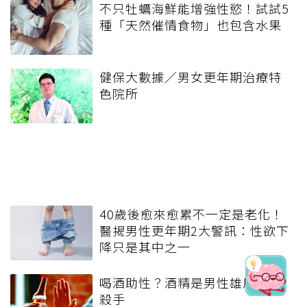
不只牡蠣海鮮能增強性慾！試試5
種「天然催情食物」也包含水果
健保大數據／男女更年期治療特
色院所
40歲後愈來愈累不一定是老化！
醫揭男性更年期2大警訊：性欲下
降只是其中之一
喝酒助性？酒精是男性雄風隱形
殺手