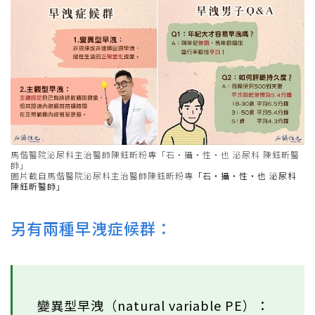
馬偕醫院泌尿科主治醫師陳鈺昕粉專「石‧攝‧性‧也 泌尿科 陳鈺昕醫
師」
圖片截自馬偕醫院泌尿科主治醫師陳鈺昕粉專
「石‧攝‧性‧也 泌尿科
陳鈺昕醫師」
另有兩種早洩症候群：
變異型早洩（natural variable PE）：