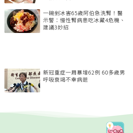
一碗剉冰害65歲阿伯急洗腎！醫
示警：慢性腎病患吃冰藏4危機、
建議3妙招
新冠重症一周暴增62例 60多歲男
呼吸衰竭不幸病逝