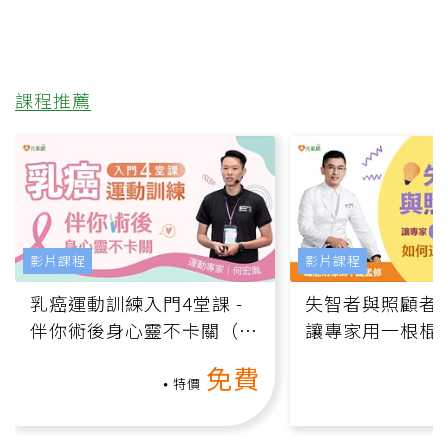
課程推薦
影片課程
影片課程
乳癌運動訓練入門4堂課 -
失智者與照顧者
伴你術後身心靈不卡關（線
讓專家用一根棍
上影音課）
何逆轉退化大腦
免費
課）
特價