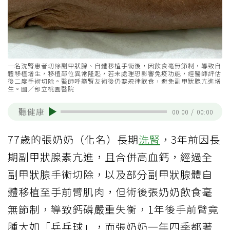
一名洗腎患者切除副甲狀腺、自體移植手術後，因飲食毫無節制，導致自
體移植增生，移植部位異常隆起，若未處理恐影響免疫功能，經醫師評估
後二度手術切除。醫師呼籲腎友術後仍要規律飲食，避免副甲狀腺亢進增
生。圖／部立桃園醫院
聽健康
00:00
/
00:00
77歲的張奶奶（化名）長期
洗腎
，3年前因長
期副甲狀腺素亢進，且合併高血鈣，經過全
副甲狀腺手術切除，以及部分副甲狀腺體自
體移植至手前臂肌肉，但術後張奶奶飲食毫
無節制，導致鈣磷嚴重失衡，1年後手前臂竟
腫大如「乒乓球」，而張奶奶一年四季都著