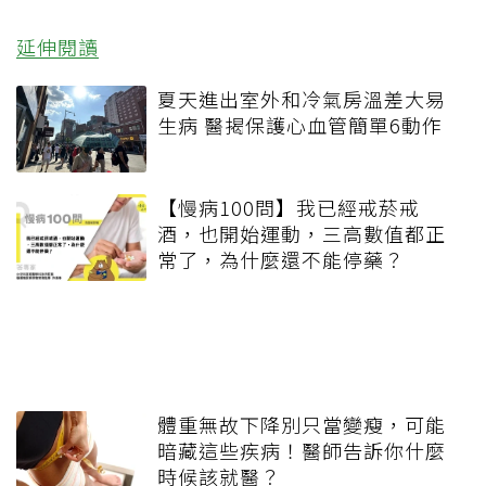
延伸閱讀
夏天進出室外和冷氣房溫差大易
生病 醫揭保護心血管簡單6動作
【慢病100問】我已經戒菸戒
酒，也開始運動，三高數值都正
常了，為什麼還不能停藥？
體重無故下降別只當變瘦，可能
暗藏這些疾病！醫師告訴你什麼
時候該就醫？