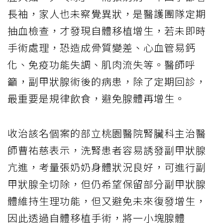
長袖，家人也未察覺異狀，是醫護團隊定期
抽血檢查，才發現自體移植增生，若未即時
手術處理，恐造成骨質變差、心血管易鈣
化、免疫功能失調、肌肉流失等。醫師呼
籲，副甲狀腺術後的病患，除了定期回診，
最重要是規律飲食，避免腺體再增生。
收治該名個案的部立桃園醫院腎臟科主治醫
師曹祐慈表示，洗腎患者容易誘發副甲狀腺
亢進，考量張奶奶身體狀況良好，可進行副
甲狀腺全切除，但仍希望保留部分副甲狀腺
體維持生理功能，但又避免未來復發增生，
因此透過自體移植手術，將一小塊腺體