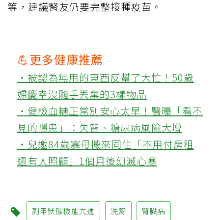
等，建議腎友仍要完整接種疫苗。
💪更多健康推薦
‧被認為無用的東西反幫了大忙！50歲
婦慶幸沒隨手丟棄的3樣物品
‧健檢血糖正常別安心太早！醫曝「看不
見的隱患」：失智、糖尿病風險大增
‧兒邀84歲寡母搬來同住「不用付房租
還有人照顧」1個月後幻滅心寒
副甲狀腺機能亢進
洗腎
腎臟病