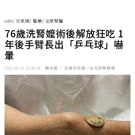
udn
/
元氣網
/
醫療
/
泌尿腎臟
76歲洗腎嬤術後解放狂吃 1
年後手臂長出「乒乓球」嚇
暈
聯合報 ／ 記者許政榆／台北即時報導
2021-09-29 12:49:38