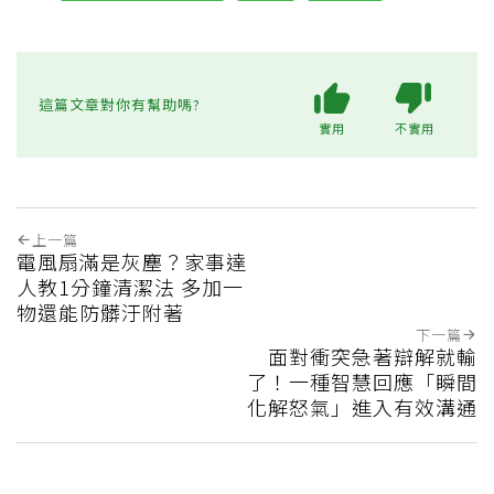
這篇文章對你有幫助嗎?
實用
不實用
上一篇
電風扇滿是灰塵？家事達
人教1分鐘清潔法 多加一
物還能防髒汙附著
下一篇
面對衝突急著辯解就輸
了！一種智慧回應「瞬間
化解怒氣」進入有效溝通