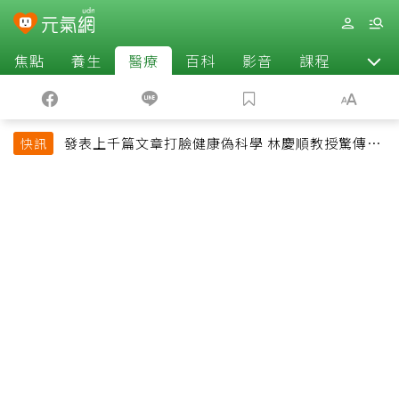
焦點
養生
醫療
百科
影音
課程
退休
發表上千篇文章打臉健康偽科學 林慶順教授驚傳意
快訊
外過世