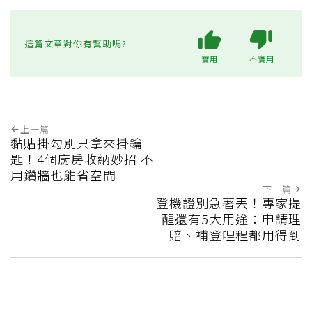
這篇文章對你有幫助嗎?
實用
不實用
上一篇
黏貼掛勾別只拿來掛鑰
匙！4個廚房收納妙招 不
用鑽牆也能省空間
下一篇
登機證別急著丟！專家提
醒還有5大用途：申請理
賠、補登哩程都用得到