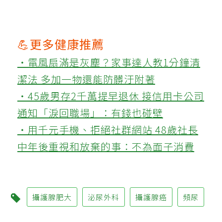
💪更多健康推薦
‧電風扇滿是灰塵？家事達人教1分鐘清
潔法 多加一物還能防髒汙附著
‧45歲男存2千萬提早退休 接信用卡公司
通知「淚回職場」：有錢也碰壁
‧用千元手機、拒絕社群網站 48歲社長
中年後重視和放棄的事：不為面子消費
攝護腺肥大
泌尿外科
攝護腺癌
頻尿