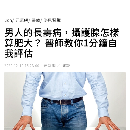
udn
/
元氣網
/
醫療
/
泌尿腎臟
男人的長壽病，攝護腺怎樣
算肥大？ 醫師教你1分鐘自
我評估
元氣網 ／ 健談
2020-12-10 15:28:00