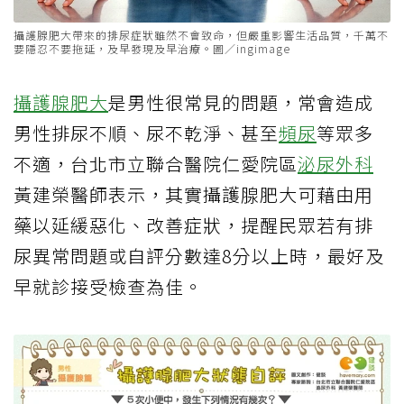
攝護腺肥大帶來的排尿症狀雖然不會致命，但嚴重影響生活品質，千萬不
要隱忍不要拖延，及早發現及早治療。圖／ingimage
攝護腺肥大
是男性很常見的問題，常會造成
男性排尿不順、尿不乾淨、甚至
頻尿
等眾多
不適，台北市立聯合醫院仁愛院區
泌尿外科
黃建榮醫師表示，其實攝護腺肥大可藉由用
藥以延緩惡化、改善症狀，提醒民眾若有排
尿異常問題或自評分數達8分以上時，最好及
早就診接受檢查為佳。