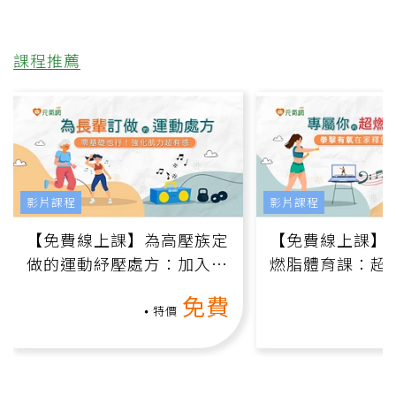
課程推薦
影片課程
影片課程
【免費線上課】為高壓族定
【免費線上課】
做的運動紓壓處方：加入行
燃脂體育課：超
動、增肌、互動元素，0基
氧」高壓族在家
免費
礎也能做！
負擔
特價