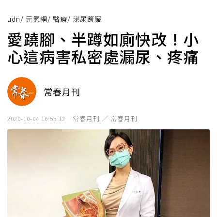
udn
/
元氣網
/
醫療
/
泌尿腎臟
愛蹺腳、半蹲如廁快改！小
心這病害私密處漏尿、疼痛
常春月刊
常春月刊 ／ 常春月刊
2020-10-04 16:53:12