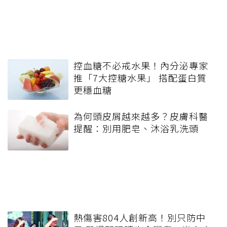
控血糖不必戒水果！內分泌專家
推「7大控糖水果」 搭配蛋白質
更穩血糖
為何頭皮屑越來越多？皮膚科醫
提醒：別用肥皂、沐浴乳洗頭
熱傷害804人創新高！別只防中