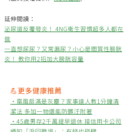
延伸閱讀：
泌尿道反覆發炎！ 4NG衛生習慣超多人都在
做
一直想尿尿？又常漏尿？小心是間質性膀胱
炎！ 教你用2招加大膀胱容量
💪更多健康推薦
‧電風扇滿是灰塵？家事達人教1分鐘清
潔法 多加一物還能防髒汙附著
‧45歲男存2千萬提早退休 接信用卡公司
通知「淚回職場」：有錢也碰壁