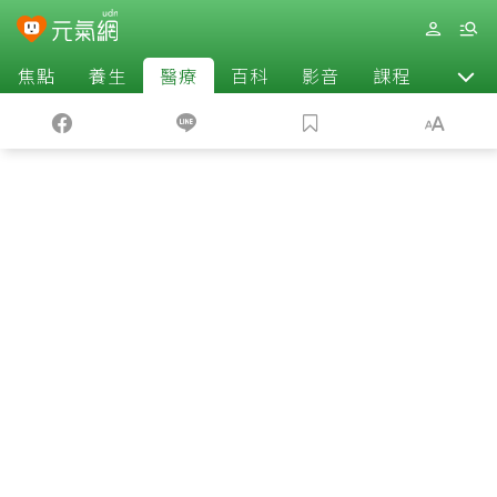
焦點
養生
醫療
百科
影音
課程
退休