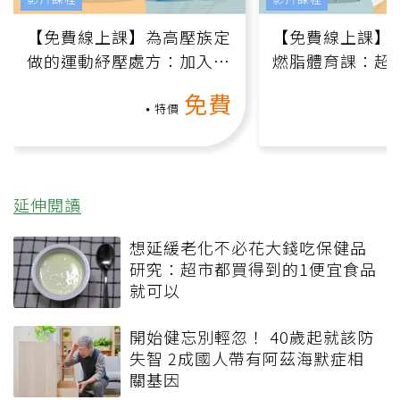
【免費線上課】為高壓族定
【免費線上課】
做的運動紓壓處方：加入行
燃脂體育課：超
動、增肌、互動元素，0基
氧」高壓族在家
免費
礎也能做！
負擔
特價
延伸閱讀
想延緩老化不必花大錢吃保健品
研究：超市都買得到的1便宜食品
就可以
開始健忘別輕忽！ 40歲起就該防
失智 2成國人帶有阿茲海默症相
關基因