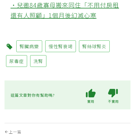
‧兒邀84歲寡母搬來同住「不用付房租
還有人照顧」1個月後幻滅心寒
腎臟病變
慢性腎衰竭
腎絲球腎炎
尿毒症
洗腎
這篇文章對你有幫助嗎?
實用
不實用
上一篇