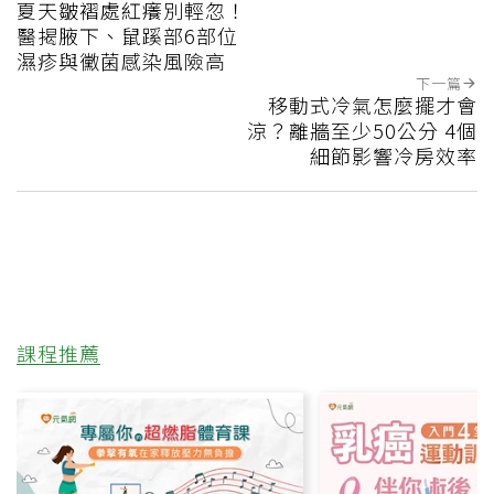
夏天皺褶處紅癢別輕忽！
醫揭腋下、鼠蹊部6部位
濕疹與黴菌感染風險高
下一篇
移動式冷氣怎麼擺才會
涼？離牆至少50公分 4個
細節影響冷房效率
課程推薦