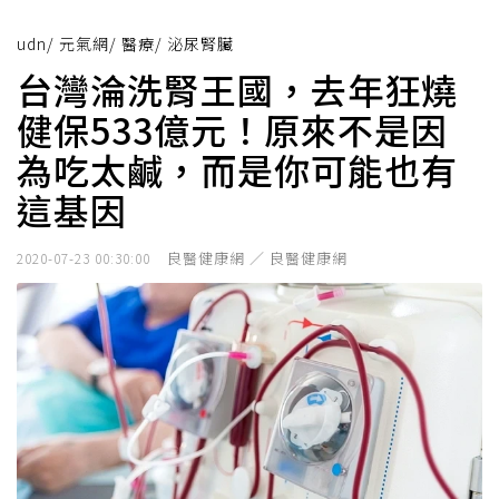
udn
/
元氣網
/
醫療
/
泌尿腎臟
台灣淪洗腎王國，去年狂燒
健保533億元！原來不是因
為吃太鹹，而是你可能也有
這基因
良醫健康網 ／ 良醫健康網
2020-07-23 00:30:00