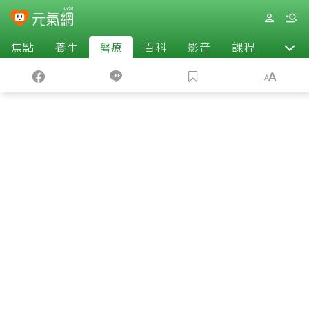
焦點
養生
醫療
百科
影音
課程
退休