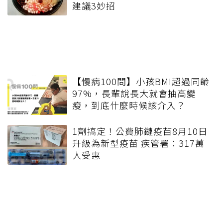
建議3妙招
【慢病100問】小孩BMI超過同齡
97%，長輩說長大就會抽高變
瘦，到底什麼時候該介入？
1劑搞定！公費肺鏈疫苗8月10日
升級為新型疫苗 疾管署：317萬
人受惠