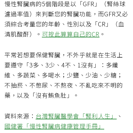
慢性腎臟病的5個階段是以「GFR」（腎絲球
濾過率值）來判斷您的腎臟功能，而GFR又必
須綜合考量您的年齡、性別以及「CR」（血
清肌酸酐）。
可按此算算自己的CR
。
平常若想要保健腎臟，不外乎就是在生活上
要遵守「3多、3少、4不、1沒有」：多纖
維、多蔬菜、多喝水；少鹽、少油、少糖；
不抽菸、不憋尿、不熬夜、不亂吃來不明的
藥，以及「沒有鮪魚肚」。
資料來源：
台灣腎臟醫學會「腎利人生」
、
國健署「慢性腎臟病健康管理手冊」