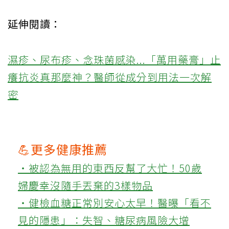
延伸閱讀：
濕疹、尿布疹、念珠菌感染...「萬用藥膏」止
癢抗炎真那麼神？醫師從成分到用法一次解
密
💪更多健康推薦
‧被認為無用的東西反幫了大忙！50歲
婦慶幸沒隨手丟棄的3樣物品
‧健檢血糖正常別安心太早！醫曝「看不
見的隱患」：失智、糖尿病風險大增