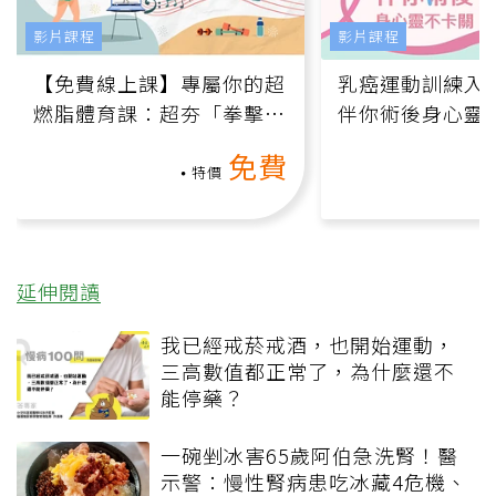
影片課程
影片課程
【免費線上課】專屬你的超
乳癌運動訓練入門
燃脂體育課：超夯「拳擊有
伴你術後身心靈
氧」高壓族在家釋放壓力無
上影音課）
免費
負擔
特價
延伸閱讀
我已經戒菸戒酒，也開始運動，
三高數值都正常了，為什麼還不
能停藥？
一碗剉冰害65歲阿伯急洗腎！醫
示警：慢性腎病患吃冰藏4危機、