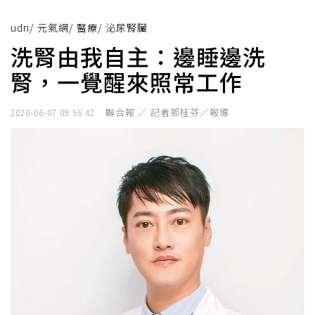
udn
/
元氣網
/
醫療
/
泌尿腎臟
洗腎由我自主：邊睡邊洗
腎，一覺醒來照常工作
聯合報 ／ 記者鄧桂芬／報導
2020-06-07 09:56:42