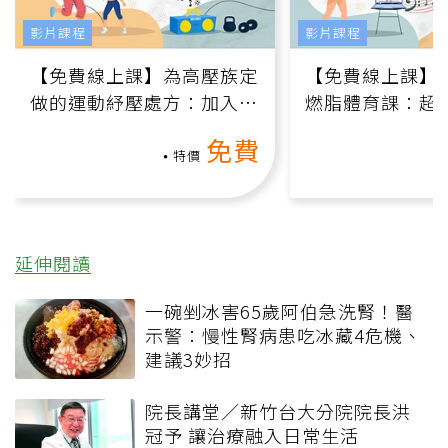
影片課程
影片課程
【免費線上課】為高壓族定
【免費線上課】
做的運動紓壓處方：加入行
燃脂體育課：超
動、增肌、互動元素，0基
氧」高壓族在家
免費
礎也能做！
負擔
特價
延伸閱讀
一碗剉冰害65歲阿伯急洗腎！醫
示警：慢性腎病患吃冰藏4危機、
建議3妙招
院長講堂／新竹台大分院院長洪
冠予 讓治療融入日常生活