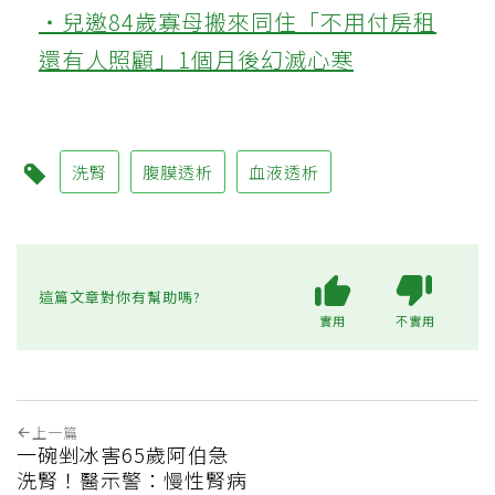
‧兒邀84歲寡母搬來同住「不用付房租
還有人照顧」1個月後幻滅心寒
洗腎
腹膜透析
血液透析
這篇文章對你有幫助嗎?
實用
不實用
上一篇
一碗剉冰害65歲阿伯急
洗腎！醫示警：慢性腎病