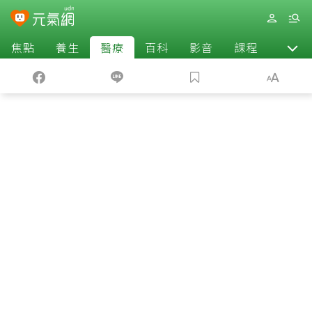
焦點
養生
醫療
百科
影音
課程
退休