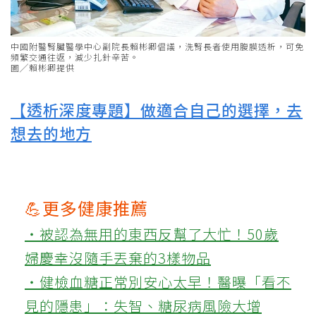
中國附醫腎臟醫學中心副院長賴彬卿倡議，洗腎長者使用腹膜透析，可免
頻繁交通往返，減少扎針辛苦。
圖╱賴彬卿提供
【透析深度專題】做適合自己的選擇，去
想去的地方
💪更多健康推薦
‧被認為無用的東西反幫了大忙！50歲
婦慶幸沒隨手丟棄的3樣物品
‧健檢血糖正常別安心太早！醫曝「看不
見的隱患」：失智、糖尿病風險大增