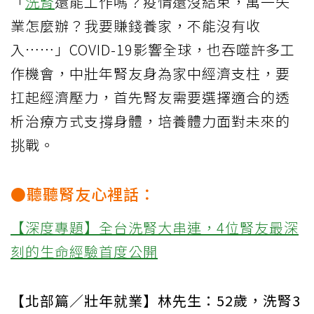
「
洗腎
還能工作嗎？疫情還沒結束，萬一失
業怎麼辦？我要賺錢養家，不能沒有收
入……」COVID-19影響全球，也吞噬許多工
作機會，中壯年腎友身為家中經濟支柱，要
扛起經濟壓力，首先腎友需要選擇適合的透
析治療方式支撐身體，培養體力面對未來的
挑戰。
●聽聽腎友心裡話：
【深度專題】全台洗腎大串連，4位腎友最深
刻的生命經驗首度公開
【北部篇／壯年就業】林先生：52歲，洗腎3