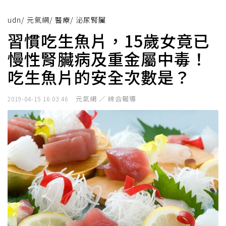
udn
/
元氣網
/
醫療
/
泌尿腎臟
習慣吃生魚片，15歲女竟已
慢性腎臟病及重金屬中毒！
吃生魚片的安全次數是？
元氣網 ／ 綜合報導
2019-04-15 16:03:46