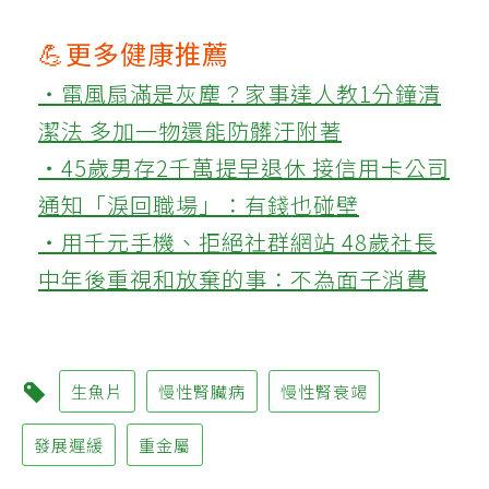
💪更多健康推薦
‧電風扇滿是灰塵？家事達人教1分鐘清
潔法 多加一物還能防髒汙附著
‧45歲男存2千萬提早退休 接信用卡公司
通知「淚回職場」：有錢也碰壁
‧用千元手機、拒絕社群網站 48歲社長
中年後重視和放棄的事：不為面子消費
生魚片
慢性腎臟病
慢性腎衰竭
發展遲緩
重金屬