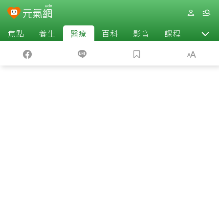
焦點
養生
醫療
百科
影音
課程
退休