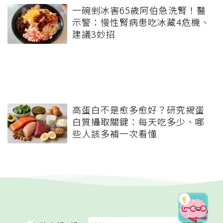
一碗剉冰害65歲阿伯急洗腎！醫
示警：慢性腎病患吃冰藏4危機、
建議3妙招
高蛋白不是愈多愈好？研究揭蛋
白質攝取關鍵：每天吃多少、哪
些人該多補一次看懂