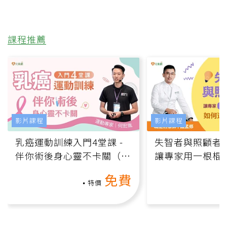
課程推薦
影片課程
影片課程
乳癌運動訓練入門4堂課 -
失智者與照顧者
伴你術後身心靈不卡關（線
讓專家用一根棍
上影音課）
何逆轉退化大腦
免費
課）
特價