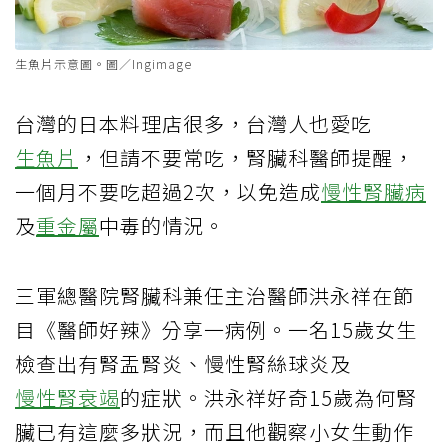
生魚片示意圖。圖／Ingimage
台灣的日本料理店很多，台灣人也愛吃
生魚片
，但請不要常吃，腎臟科醫師提醒，
一個月不要吃超過2次，以免造成
慢性腎臟病
及
重金屬
中毒的情況。
三軍總醫院腎臟科兼任主治醫師洪永祥在節
目《醫師好辣》分享一病例。一名15歲女生
檢查出有腎盂腎炎、慢性腎絲球炎及
慢性腎衰竭
的症狀。洪永祥好奇15歲為何腎
臟已有這麼多狀況，而且他觀察小女生動作