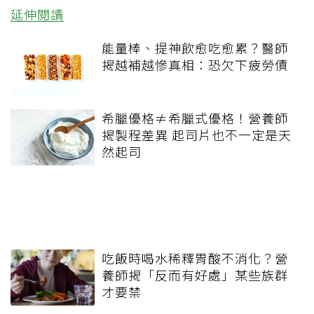
延伸閱讀
能量棒、提神飲愈吃愈累？醫師
揭越補越慘真相：恐欠下疲勞債
希臘優格≠希臘式優格！營養師
揭製程差異 起司片也不一定是天
然起司
吃飯時喝水稀釋胃酸不消化？營
養師揭「反而有好處」某些族群
才要禁