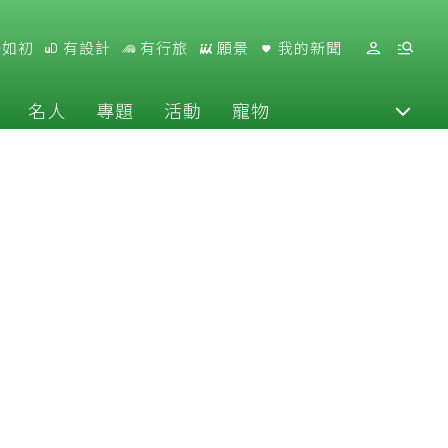
好如初
有設計
有行旅
願景
我的新聞
名人
專題
活動
寵物