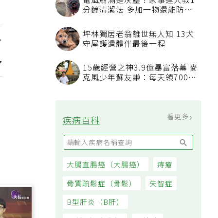
壓」 專科醫：最被忽略的抗老
方法
吃飯時喝水稀釋胃酸不消化？營
養師揭「反而有好處」某些族群
才要禁
，
發表上千篇文章打臉健康偽科學
多
林慶順教授驚傳意外過世
45歲男存2千萬提早退休 接信用
卡公司通知「淚回職場」：有錢
也碰壁
看更多
大家都在看
被認為無用的東西反幫了大忙！
50歲婦慶幸沒隨手丟棄的3樣物
品
電風扇滿是灰塵？家事達人教1
分鐘清潔法 多加一物還能防髒
汙附著