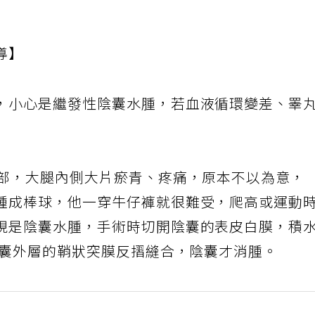
導】
，小心是繼發性陰囊水腫，若血液循環變差、睪
腿部，大腿內側大片瘀青、疼痛，原本不以為意，
腫成棒球，他一穿牛仔褲就很難受，爬高或運動
現是陰囊水腫，手術時切開陰囊的表皮白膜，積
陰囊外層的鞘狀突膜反摺縫合，陰囊才消腫。