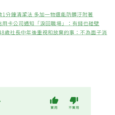
教1分鐘清潔法 多加一物還能防髒汙附著
接信用卡公司通知「淚回職場」：有錢也碰壁
48歲社長中年後重視和放棄的事：不為面子消
?
實用
不實用