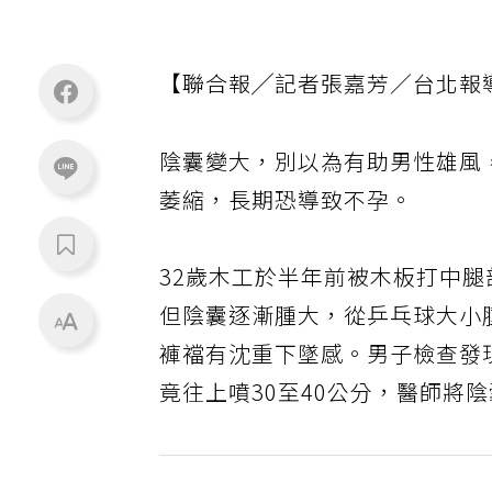
【聯合報╱記者張嘉芳／台北報
陰囊變大，別以為有助男性雄風
萎縮，長期恐導致不孕。
32歲木工於半年前被木板打中
但陰囊逐漸腫大，從乒乓球大小
褲襠有沈重下墜感。男子檢查發
竟往上噴30至40公分，醫師將