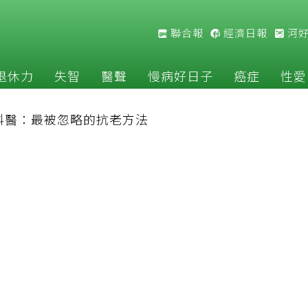
聯合報
經濟日報
河
退休力
失智
醫聲
慢病好日子
癌症
性愛
科醫：最被忽略的抗老方法