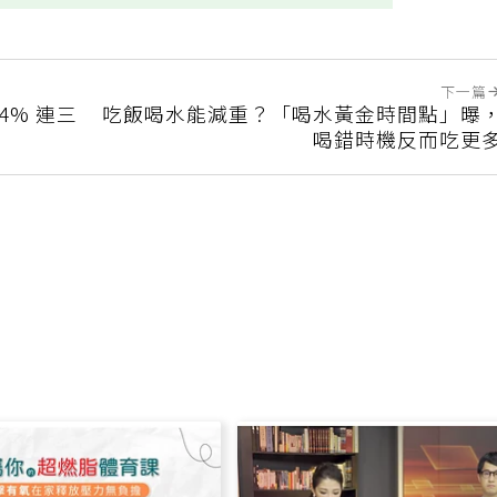
下一篇
4% 連三
吃飯喝水能減重？「喝水黃金時間點」曝
喝錯時機反而吃更