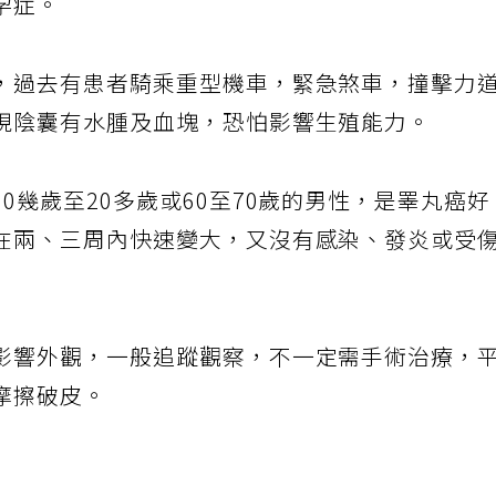
孕症。
，過去有患者騎乘重型機車，緊急煞車，撞擊力
現陰囊有水腫及血塊，恐怕影響生殖能力。
0幾歲至20多歲或60至70歲的男性，是睪丸癌好
在兩、三周內快速變大，又沒有感染、發炎或受
影響外觀，一般追蹤觀察，不一定需手術治療，
摩擦破皮。