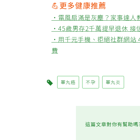
💪更多健康推薦
‧電風扇滿是灰塵？家事達人
‧45歲男存2千萬提早退休 
‧用千元手機、拒絕社群網站 
費
睪丸癌
不孕
睪丸炎
這篇文章對你有幫助嗎