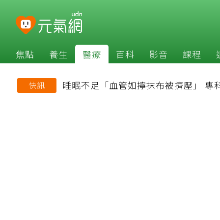
焦點
養生
醫療
百科
影音
課程
睡眠不足「血管如擰抹布被擠壓」 專
快訊