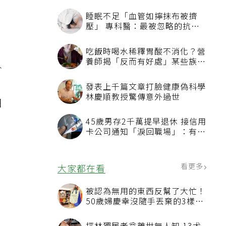
睡眠不足「血管如擰抹布被擠
壓」 專科醫：最被忽略的抗老
方法
吃飯時喝水稀釋胃酸不消化？營
養師揭「反而有好處」某些族群
掛
才要禁
膚
發表上千篇文章打臉健康偽科學
林慶順教授驚傳意外過世
細
45歲男存2千萬提早退休 接信用
卡公司通知「淚回職場」：有錢
也碰壁
看更多
大家都在看
被認為無用的東西反幫了大忙！
50歲婦慶幸沒隨手丟棄的3樣物
品