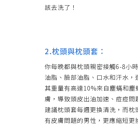
該去洗了！
2.枕頭與枕頭套：
你每晚都與枕頭親密接觸6-8
油脂、臉部油脂、口水和汗水，
其重量有高達10%來自塵蟎和
膚，導致頭皮出油加速、痘痘問
建議枕頭套每週更換清洗，而枕
有皮膚問題的男性，更應縮短更