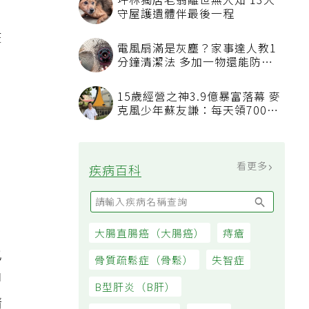
坪林獨居老翁離世無人知 13犬
守屋護遺體伴最後一程
在
電風扇滿是灰塵？家事達人教1
分鐘清潔法 多加一物還能防髒
汙附著
15歲經營之神3.9億暴富落幕 麥
克風少年蘇友謙：每天領700元
過日子
看更多
疾病百科
大腸直腸癌（大腸癌）
痔瘡
也
骨質疏鬆症（骨鬆）
失智症
甲
B型肝炎（B肝）