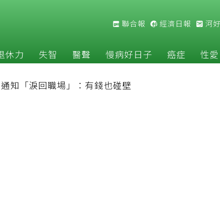
聯合報
經濟日報
河
退休力
失智
醫聲
慢病好日子
癌症
性愛
公司通知「淚回職場」：有錢也碰壁