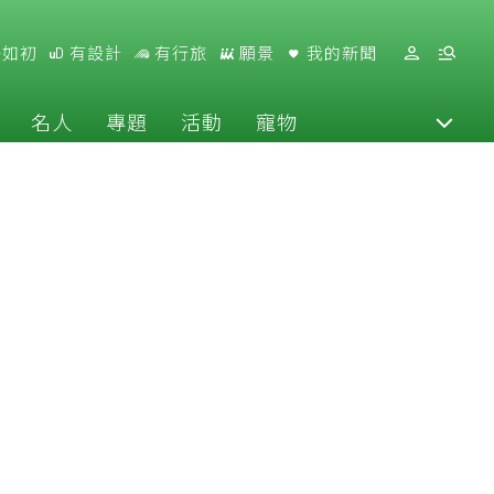
好如初
有設計
有行旅
願景
我的新聞
名人
專題
活動
寵物