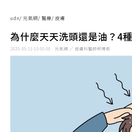
udn
/
元氣網
/
醫療
/
皮膚
為什麼天天洗頭還是油？4
2025-05-13 10:05:00
元氣網 ／ 皮膚科醫師柯博桓