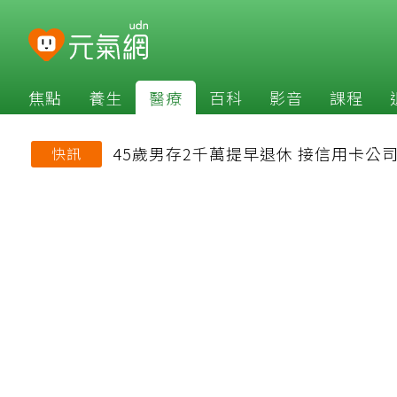
焦點
養生
醫療
百科
影音
課程
45歲男存2千萬提早退休 接信用卡
快訊