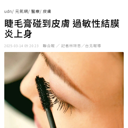
udn
/
元氣網
/
醫療
/
皮膚
睫毛膏碰到皮膚 過敏性結膜
炎上身
聯合報 ／ 記者林琮恩／台北報導
2025-03-14 09:20:23