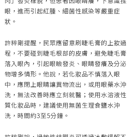
肉」發炎樣貌，但患者因眼睛癢，下意識揉
眼，進而引起紅腫、細菌性感染等嚴重症
狀。
許粹剛提醒，民眾應留意刷睫毛膏的上妝過
程，不要碰到睫毛根部的皮膚，避免睫毛膏
落入眼內，引起眼瞼發炎、眼睛發癢及分泌
物增多情形。他說，若化妝品不慎落入眼
中，應閉上眼睛讓異物流出，或用眼藥水沖
洗，無法改善時應立刻就醫；使用水溶液性
質化妝品時，建議使用無菌生理食鹽水沖
洗，時間約3至5分鐘。
許粹剛說，過敏性結膜炎可透過冰敷緩解不