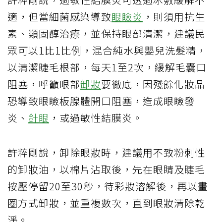
適，但當細菌感染導致
眼瞼炎
，則須用抗生
素、類固醇治療，並保持眼部清潔，建議民
眾可以1比1比例，混合純水與嬰兒洗髮精，
以清潔睫毛根部，每天1至2次，緩解毛囊口
阻塞，呼籲眼部
卸妝
要徹底，因殘餘化妝品
恐導致眼瞼板腺體開口阻塞，造成眼瞼發
炎、
針眼
，或過敏性結膜炎。
許粹剛說，卸除眼妝時，建議用不致粉刺性
的卸妝油，以棉片沾取後，先在眼睛及睫毛
按壓停留20至30秒，待彩妝溶解後，再以畫
圈方式卸妝，並重複數次，直到眼妝清除乾
淨。