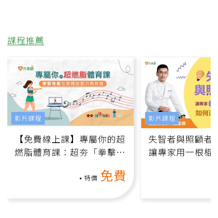
課程推薦
影片課程
影片課程
【免費線上課】專屬你的超
失智者與照顧者
燃脂體育課：超夯「拳擊有
讓專家用一根棍
氧」高壓族在家釋放壓力無
何逆轉退化大腦
免費
負擔
課）
特價