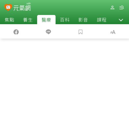
焦點
養生
醫療
百科
影音
課程
退休