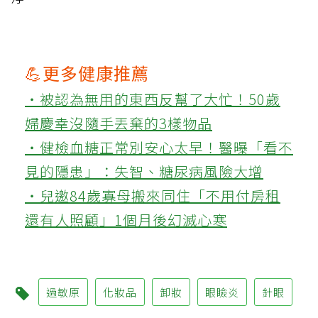
💪更多健康推薦
‧被認為無用的東西反幫了大忙！50歲
婦慶幸沒隨手丟棄的3樣物品
‧健檢血糖正常別安心太早！醫曝「看不
見的隱患」：失智、糖尿病風險大增
‧兒邀84歲寡母搬來同住「不用付房租
還有人照顧」1個月後幻滅心寒
過敏原
化妝品
卸妝
眼瞼炎
針眼