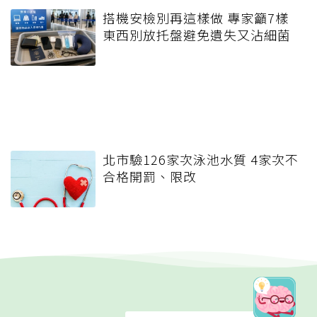
搭機安檢別再這樣做 專家籲7樣
東西別放托盤避免遺失又沾細菌
北市驗126家次泳池水質 4家次不
合格開罰、限改