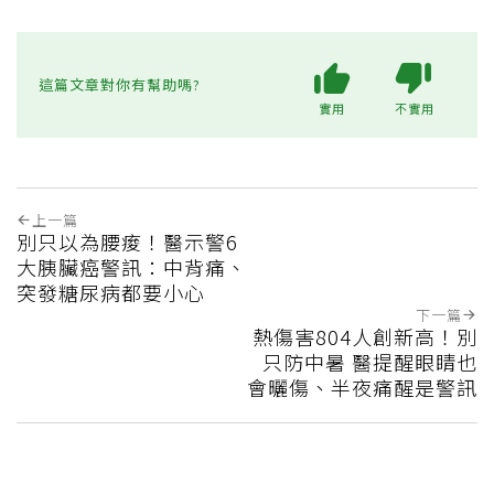
這篇文章對你有幫助嗎?
實用
不實用
上一篇
別只以為腰痠！醫示警6
大胰臟癌警訊：中背痛、
突發糖尿病都要小心
下一篇
熱傷害804人創新高！別
只防中暑 醫提醒眼睛也
會曬傷、半夜痛醒是警訊