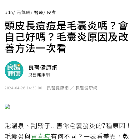
udn
/
元氣網
/
醫療
/
皮膚
頭皮長痘痘是毛囊炎嗎？會
自己好嗎？毛囊炎原因及改
善方法一次看
良醫健康網
良醫健康網
良醫健康網 ／ 良醫健康網
2024-04-26 14:30:00
泡溫泉、刮鬍子...害你毛囊發炎的7種原因！
毛囊炎與
青春痘
有何不同？一表看差異，教