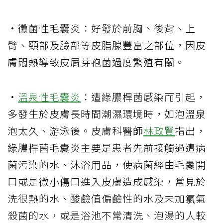
·黴菌性毛囊炎：好發於前胸、後背、上
臂、頸部及臉部等皮脂腺豐富之部位，因皮
膚悶熱導致皮屑芽孢菌過度繁殖有關。
·
溫泉性毛囊炎
：遭綠膿桿菌感染而引起，
多發生於皮膚長時間潮濕環境時，如泡溫泉
泡太久、游泳後。皮膚科醫師
林政賢
指出，
綠膿桿菌毛囊炎主要是患者先前接觸過遭病
菌污染的水、沐浴用品，使病菌經由毛囊開
口或是微小傷口進入皮膚造成感染，常見於
洗很熱的水、酸鹼值偏鹼性的水及未加氯氣
殺菌的水，或是浴池不常清洗、泡湯的人較