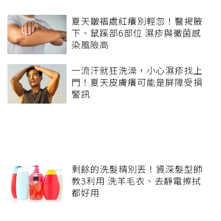
夏天皺褶處紅癢別輕忽！醫揭腋
下、鼠蹊部6部位 濕疹與黴菌感
染風險高
一流汗就狂洗澡，小心濕疹找上
門！夏天皮膚癢可能是屏障受損
警訊
剩餘的洗髮精別丟！資深髮型師
教3利用 洗羊毛衣、去靜電擦拭
都好用