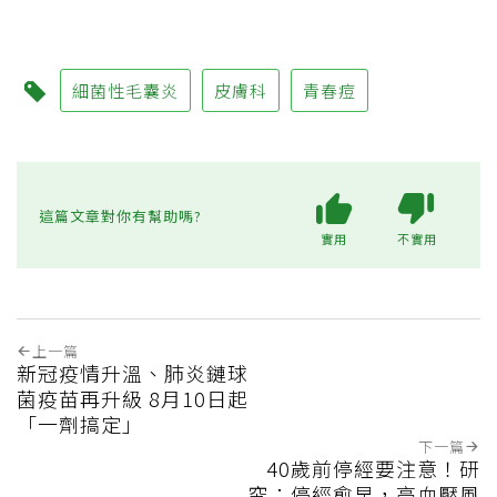
細菌性毛囊炎
皮膚科
青春痘
這篇文章對你有幫助嗎?
實用
不實用
上一篇
新冠疫情升溫、肺炎鏈球
菌疫苗再升級 8月10日起
「一劑搞定」
下一篇
40歲前停經要注意！研
究：停經愈早，高血壓風