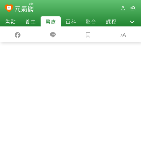
焦點
養生
醫療
百科
影音
課程
退休