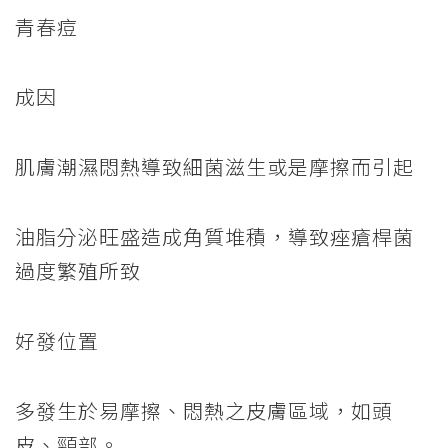
青春痘
成因
肌膚潮濕悶熱導致細菌滋生或是摩擦而引起
油脂分泌旺盛造成角質堆積，導致痤瘡桿菌
過度繁殖所致
好發位置
多發生於易摩擦、悶熱之皮膚區域，如頭
皮、頸部。