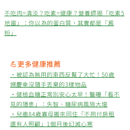
不吃肉=清淡？吃素=健康？營養師揭「吃素5
地雷」：你以為的蛋白質，其實都是「澱
粉」
💪更多健康推薦
‧被認為無用的東西反幫了大忙！50歲
婦慶幸沒隨手丟棄的3樣物品
‧健檢血糖正常別安心太早！醫曝「看不
見的隱患」：失智、糖尿病風險大增
‧兒邀84歲寡母搬來同住「不用付房租
還有人照顧」1個月後幻滅心寒