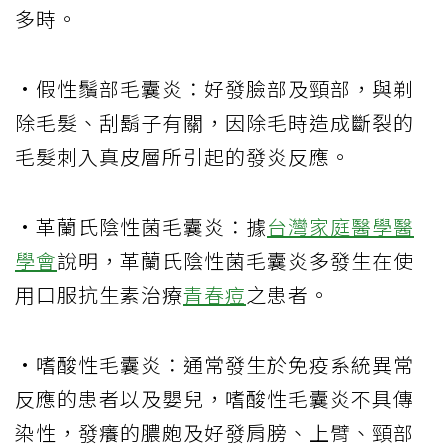
多時。
·假性鬚部毛囊炎：好發臉部及頸部，與剃
除毛髮、刮鬍子有關，因除毛時造成斷裂的
毛髮刺入真皮層所引起的發炎反應。
·革蘭氏陰性菌毛囊炎：據
台灣家庭醫學醫
學會
說明，革蘭氏陰性菌毛囊炎多發生在使
用口服抗生素治療
青春痘
之患者。
·嗜酸性毛囊炎：通常發生於免疫系統異常
反應的患者以及嬰兒，嗜酸性毛囊炎不具傳
染性，發癢的膿皰及好發肩膀、上臂、頸部